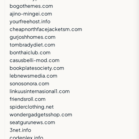
bogothemes.com
ajino-mingei.com
yourfreehost.info
cheapnorthfacejacketsm.com
gurjoshhomes.com
tombradydiet.com
bonthaiclub.com
casusbelli-mod.com
bookplatesociety.com
lebnewsmedia.com
sonosonora.com
linkuusinternasional1.com
friendsroll.com
spiderclothing.net
wondergadgetsshop.com
seatgurunews.com
3net.info
codeplex.info