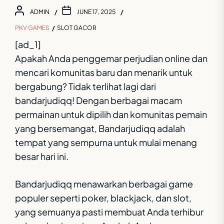
ADMIN
JUNE 17, 2025
PKV GAMES
SLOT GACOR
[ad_1]
Apakah Anda penggemar perjudian online dan
mencari komunitas baru dan menarik untuk
bergabung? Tidak terlihat lagi dari
bandarjudiqq! Dengan berbagai macam
permainan untuk dipilih dan komunitas pemain
yang bersemangat, Bandarjudiqq adalah
tempat yang sempurna untuk mulai menang
besar hari ini.
Bandarjudiqq menawarkan berbagai game
populer seperti poker, blackjack, dan slot,
yang semuanya pasti membuat Anda terhibur