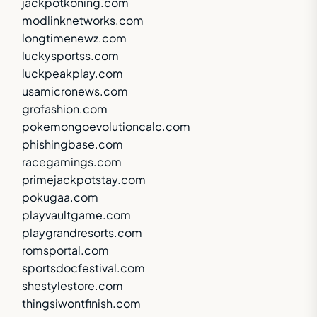
jackpotkoning.com
modlinknetworks.com
longtimenewz.com
luckysportss.com
luckpeakplay.com
usamicronews.com
grofashion.com
pokemongoevolutioncalc.com
phishingbase.com
racegamings.com
primejackpotstay.com
pokugaa.com
playvaultgame.com
playgrandresorts.com
romsportal.com
sportsdocfestival.com
shestylestore.com
thingsiwontfinish.com