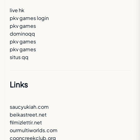
live hk
pkv games login
pkv games
dominoqq
pkv games
pkv games
situs qq
Links
saucyukiah.com
beikastreet.net
filmizlettir.net
ourmultiworlds.com
cooncreekclub.org