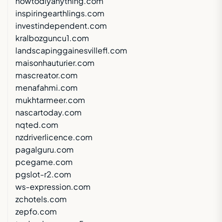
howtodiyanything.com
inspiringearthlings.com
investindependent.com
kralbozguncu1.com
landscapinggainesvillefl.com
maisonhauturier.com
mascreator.com
menafahmi.com
mukhtarmeer.com
nascartoday.com
nqted.com
nzdriverlicence.com
pagalguru.com
pcegame.com
pgslot-r2.com
ws-expression.com
zchotels.com
zepfo.com