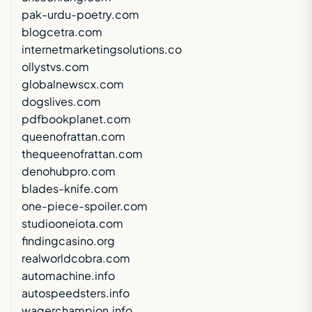
pak-urdu-poetry.com
blogcetra.com
internetmarketingsolutions.co
ollystvs.com
globalnewscx.com
dogslives.com
pdfbookplanet.com
queenofrattan.com
thequeenofrattan.com
denohubpro.com
blades-knife.com
one-piece-spoiler.com
studiooneiota.com
findingcasino.org
realworldcobra.com
automachine.info
autospeedsters.info
wagerchampion.info