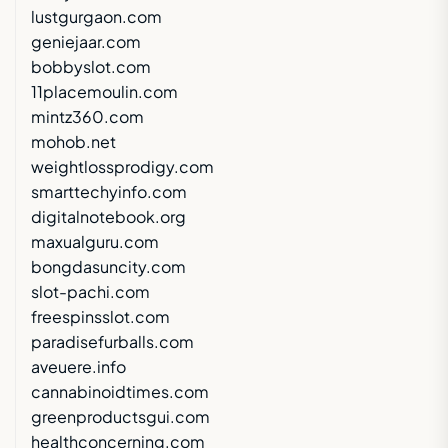
lustgurgaon.com
geniejaar.com
bobbyslot.com
11placemoulin.com
mintz360.com
mohob.net
weightlossprodigy.com
smarttechyinfo.com
digitalnotebook.org
maxualguru.com
bongdasuncity.com
slot-pachi.com
freespinsslot.com
paradisefurballs.com
aveuere.info
cannabinoidtimes.com
greenproductsgui.com
healthconcerning.com