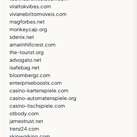
viraltokvibes.com
vivianebritoimoveis.com
magforbes.net
monkeycap.org
sdenix.net
amarinhillcrest.com
the-tourist.org
advogato.net
isafebag.net
bloombergz.com
enterpriseboosts.com
casino-kartenspiele.com
casino-automatenspiele.org
casino-tischspiele.com
otbody.com
jamestrust.net
trenz24.com
skipworking.com