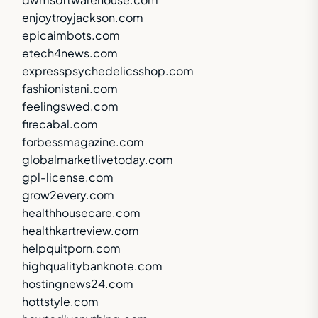
enjoytroyjackson.com
epicaimbots.com
etech4news.com
expresspsychedelicsshop.com
fashionistani.com
feelingswed.com
firecabal.com
forbessmagazine.com
globalmarketlivetoday.com
gpl-license.com
grow2every.com
healthhousecare.com
healthkartreview.com
helpquitporn.com
highqualitybanknote.com
hostingnews24.com
hottstyle.com