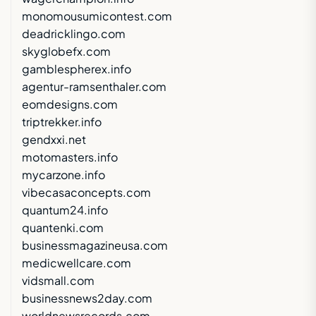
monomousumicontest.com
deadricklingo.com
skyglobefx.com
gamblespherex.info
agentur-ramsenthaler.com
eomdesigns.com
triptrekker.info
gendxxi.net
motomasters.info
mycarzone.info
vibecasaconcepts.com
quantum24.info
quantenki.com
businessmagazineusa.com
medicwellcare.com
vidsmall.com
businessnews2day.com
worldnewsrecords.com