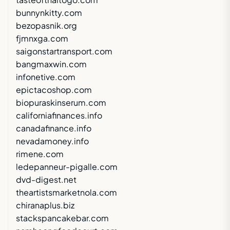
bunnynkitty.com
bezopasnik.org
fjmnxga.com
saigonstartransport.com
bangmaxwin.com
infonetive.com
epictacoshop.com
biopuraskinserum.com
californiafinances.info
canadafinance.info
nevadamoney.info
rimene.com
ledepanneur-pigalle.com
dvd-digest.net
theartistsmarketnola.com
chiranaplus.biz
stackspancakebar.com