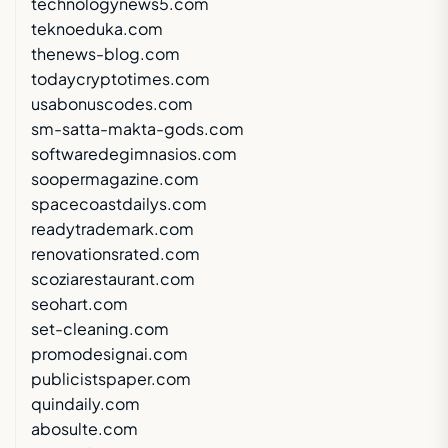
technologynews5.com
teknoeduka.com
thenews-blog.com
todaycryptotimes.com
usabonuscodes.com
sm-satta-makta-gods.com
softwaredegimnasios.com
soopermagazine.com
spacecoastdailys.com
readytrademark.com
renovationsrated.com
scoziarestaurant.com
seohart.com
set-cleaning.com
promodesignai.com
publicistspaper.com
quindaily.com
abosulte.com