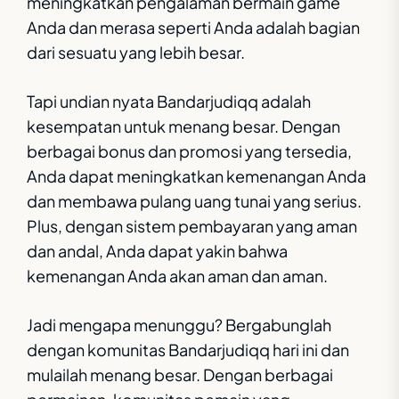
meningkatkan pengalaman bermain game
Anda dan merasa seperti Anda adalah bagian
dari sesuatu yang lebih besar.
Tapi undian nyata Bandarjudiqq adalah
kesempatan untuk menang besar. Dengan
berbagai bonus dan promosi yang tersedia,
Anda dapat meningkatkan kemenangan Anda
dan membawa pulang uang tunai yang serius.
Plus, dengan sistem pembayaran yang aman
dan andal, Anda dapat yakin bahwa
kemenangan Anda akan aman dan aman.
Jadi mengapa menunggu? Bergabunglah
dengan komunitas Bandarjudiqq hari ini dan
mulailah menang besar. Dengan berbagai