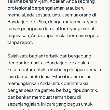
selama berjam -jam. Apakah Anda seorang
profesional berpengalaman atau baru
memulai, ada sesuatu untuk semua orang di
Bandarjudiqq. Plus, dengan antarmuka yang
ramah pengguna dan platform yang mudah
digunakan, Anda dapat mulai bermain segera
tanpa repot.
Salah satu bagian terbaik dari bergabung
dengan komunitas Bandarjudiqq adalah
kesempatan untuk terhubung dengan pemain
lain dari seluruh dunia. Fitur obrolan online
memungkinkan Anda untuk berinteraksi
dengan sesama gamer, berbagi tips dan trik,
dan bahkan membuat teman baru di
sepanjang jalan. Ini cara yang bagus untuk