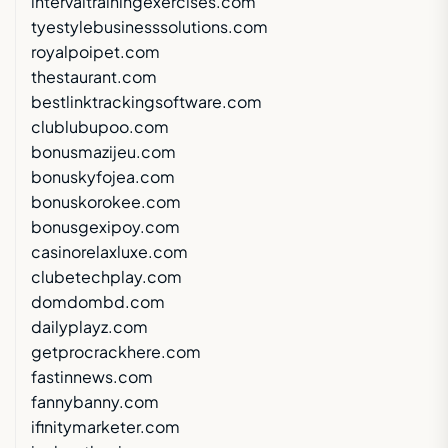
intervaltrainingexercises.com
tyestylebusinesssolutions.com
royalpoipet.com
thestaurant.com
bestlinktrackingsoftware.com
clublubupoo.com
bonusmazijeu.com
bonuskyfojea.com
bonuskorokee.com
bonusgexipoy.com
casinorelaxluxe.com
clubetechplay.com
domdombd.com
dailyplayz.com
getprocrackhere.com
fastinnews.com
fannybanny.com
ifinitymarketer.com