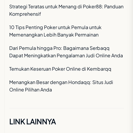
Strategi Teratas untuk Menang di Poker88: Panduan
Komprehensif
10 Tips Penting Poker untuk Pemula untuk
Memenangkan Lebih Banyak Permainan
Dari Pemula hingga Pro: Bagaimana Serbaqq
Dapat Meningkatkan Pengalaman Judi Online Anda
Temukan Keseruan Poker Online di Kembarqq
Menangkan Besar dengan Hondaqq: Situs Judi
Online Pilihan Anda
LINK LAINNYA