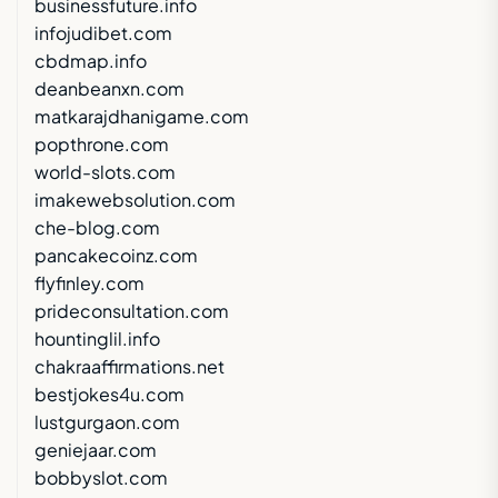
businessfuture.info
infojudibet.com
cbdmap.info
deanbeanxn.com
matkarajdhanigame.com
popthrone.com
world-slots.com
imakewebsolution.com
che-blog.com
pancakecoinz.com
flyfinley.com
prideconsultation.com
hountinglil.info
chakraaffirmations.net
bestjokes4u.com
lustgurgaon.com
geniejaar.com
bobbyslot.com