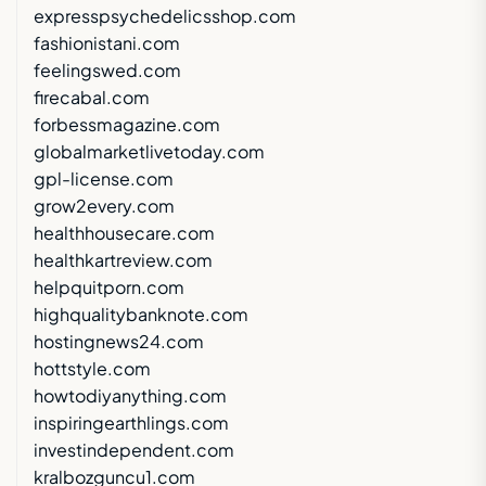
expresspsychedelicsshop.com
fashionistani.com
feelingswed.com
firecabal.com
forbessmagazine.com
globalmarketlivetoday.com
gpl-license.com
grow2every.com
healthhousecare.com
healthkartreview.com
helpquitporn.com
highqualitybanknote.com
hostingnews24.com
hottstyle.com
howtodiyanything.com
inspiringearthlings.com
investindependent.com
kralbozguncu1.com