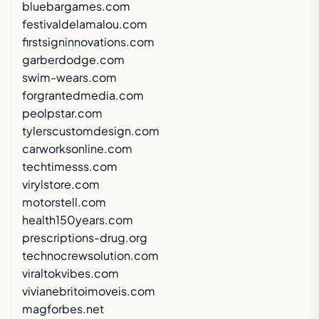
bluebargames.com
festivaldelamalou.com
firstsigninnovations.com
garberdodge.com
swim-wears.com
forgrantedmedia.com
peolpstar.com
tylerscustomdesign.com
carworksonline.com
techtimesss.com
virylstore.com
motorstell.com
health150years.com
prescriptions-drug.org
technocrewsolution.com
viraltokvibes.com
vivianebritoimoveis.com
magforbes.net