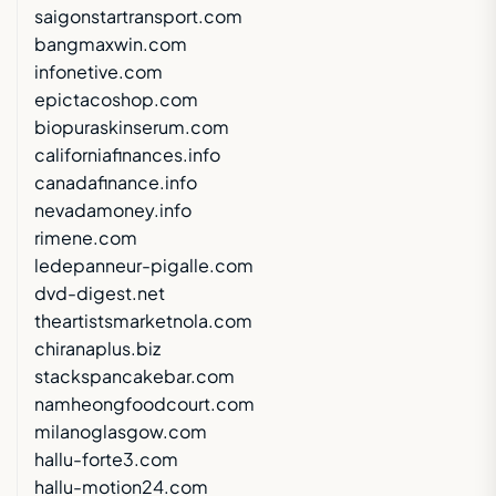
saigonstartransport.com
bangmaxwin.com
infonetive.com
epictacoshop.com
biopuraskinserum.com
californiafinances.info
canadafinance.info
nevadamoney.info
rimene.com
ledepanneur-pigalle.com
dvd-digest.net
theartistsmarketnola.com
chiranaplus.biz
stackspancakebar.com
namheongfoodcourt.com
milanoglasgow.com
hallu-forte3.com
hallu-motion24.com