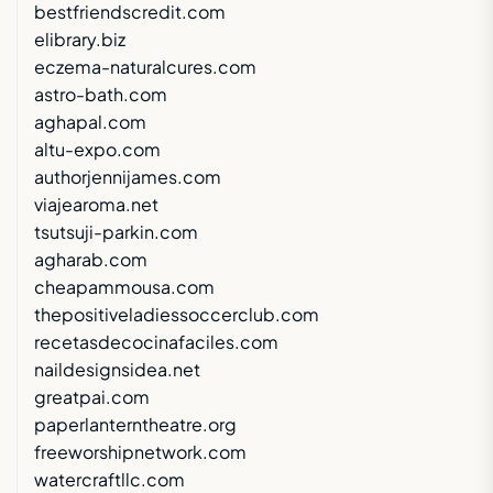
bestfriendscredit.com
elibrary.biz
eczema-naturalcures.com
astro-bath.com
aghapal.com
altu-expo.com
authorjennijames.com
viajearoma.net
tsutsuji-parkin.com
agharab.com
cheapammousa.com
thepositiveladiessoccerclub.com
recetasdecocinafaciles.com
naildesignsidea.net
greatpai.com
paperlanterntheatre.org
freeworshipnetwork.com
watercraftllc.com