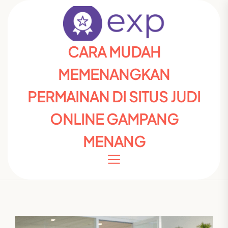
Skip
to
the
content
Cara
CARA MUDAH
Mudah
MEMENANGKAN
Memenangkan
Permainan
PERMAINAN DI SITUS JUDI
di
ONLINE GAMPANG
Situs
Judi
MENANG
Online
Gampang
Menang