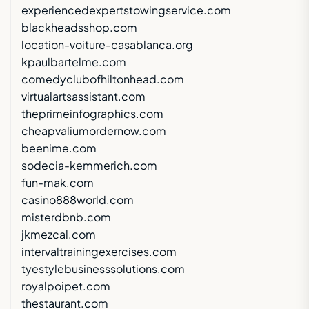
experiencedexpertstowingservice.com
blackheadsshop.com
location-voiture-casablanca.org
kpaulbartelme.com
comedyclubofhiltonhead.com
virtualartsassistant.com
theprimeinfographics.com
cheapvaliumordernow.com
beenime.com
sodecia-kemmerich.com
fun-mak.com
casino888world.com
misterdbnb.com
jkmezcal.com
intervaltrainingexercises.com
tyestylebusinesssolutions.com
royalpoipet.com
thestaurant.com