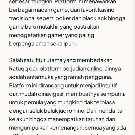
sebesar mungkin. Platform ini menawarkan
berbagai macam game, dari favorit kasino
tradisional seperti poker dan blackjack hingga
game baru mutakhir yang pasti akan
menggetarkan gamer yang paling
berpengalaman sekalipun.
Salah satu fitur utama yang membedakan
Ratuqq dari platform perjudian online lainnya
adalah antarmuka yang ramah pengguna.
Platform ini dirancang untuk menjadi intuitif
dan mudah dinavigasi, membuatnya sempurna
untuk pemula yang mungkin tidak terbiasa
dengan seluk beluk judi online. Dari mendaftar
ke akun hingga menempatkan taruhan dan
mengumpulkan kemenangan, semua yang ada