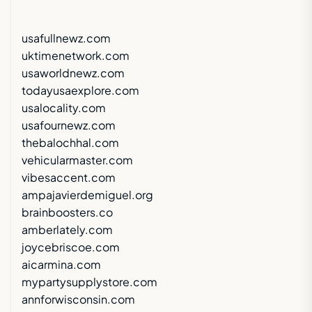
usafullnewz.com
uktimenetwork.com
usaworldnewz.com
todayusaexplore.com
usalocality.com
usafournewz.com
thebalochhal.com
vehicularmaster.com
vibesaccent.com
ampajavierdemiguel.org
brainboosters.co
amberlately.com
joycebriscoe.com
aicarmina.com
mypartysupplystore.com
annforwisconsin.com