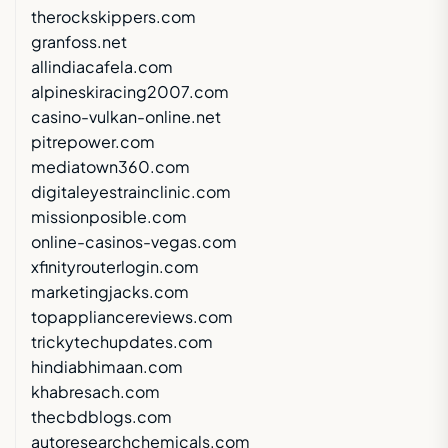
therockskippers.com
granfoss.net
allindiacafela.com
alpineskiracing2007.com
casino-vulkan-online.net
pitrepower.com
mediatown360.com
digitaleyestrainclinic.com
missionposible.com
online-casinos-vegas.com
xfinityrouterlogin.com
marketingjacks.com
topappliancereviews.com
trickytechupdates.com
hindiabhimaan.com
khabresach.com
thecbdblogs.com
autoresearchchemicals.com