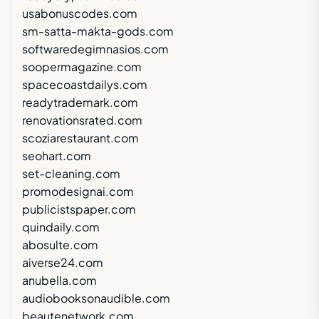
usabonuscodes.com
sm-satta-makta-gods.com
softwaredegimnasios.com
soopermagazine.com
spacecoastdailys.com
readytrademark.com
renovationsrated.com
scoziarestaurant.com
seohart.com
set-cleaning.com
promodesignai.com
publicistspaper.com
quindaily.com
abosulte.com
aiverse24.com
anubella.com
audiobooksonaudible.com
beautenetwork.com