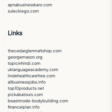
apnabusinesskaro.com
suleckiego.com
Links
thecedarglenmaltshop.com
georgemason.org
topicinhindi.com
uklanguageacademy.com
lindehealthcarefree.com
allbusinessjobs.info
top10products.net
pickabatours.com
beastmode-bodybuilding.com
financelplan.info