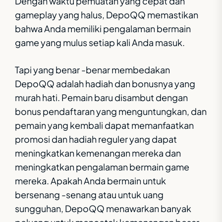
Dengan waktu pemuatan yang cepat dan
gameplay yang halus, DepoQQ memastikan
bahwa Anda memiliki pengalaman bermain
game yang mulus setiap kali Anda masuk.
Tapi yang benar -benar membedakan
DepoQQ adalah hadiah dan bonusnya yang
murah hati. Pemain baru disambut dengan
bonus pendaftaran yang menguntungkan, dan
pemain yang kembali dapat memanfaatkan
promosi dan hadiah reguler yang dapat
meningkatkan kemenangan mereka dan
meningkatkan pengalaman bermain game
mereka. Apakah Anda bermain untuk
bersenang -senang atau untuk uang
sungguhan, DepoQQ menawarkan banyak