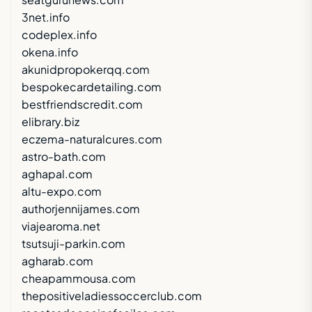
3net.info
codeplex.info
okena.info
akunidpropokerqq.com
bespokecardetailing.com
bestfriendscredit.com
elibrary.biz
eczema-naturalcures.com
astro-bath.com
aghapal.com
altu-expo.com
authorjennijames.com
viajearoma.net
tsutsuji-parkin.com
agharab.com
cheapammousa.com
thepositiveladiessoccerclub.com