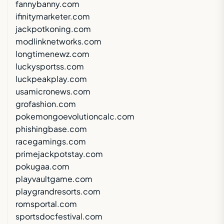
fannybanny.com
ifinitymarketer.com
jackpotkoning.com
modlinknetworks.com
longtimenewz.com
luckysportss.com
luckpeakplay.com
usamicronews.com
grofashion.com
pokemongoevolutioncalc.com
phishingbase.com
racegamings.com
primejackpotstay.com
pokugaa.com
playvaultgame.com
playgrandresorts.com
romsportal.com
sportsdocfestival.com