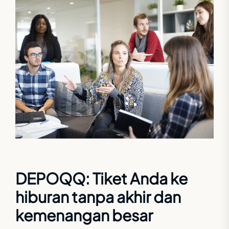
DEPOQQ: Tiket Anda ke
hiburan tanpa akhir dan
kemenangan besar