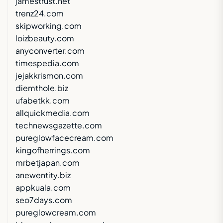
jamestrust.net
trenz24.com
skipworking.com
loizbeauty.com
anyconverter.com
timespedia.com
jejakkrismon.com
diemthole.biz
ufabetkk.com
allquickmedia.com
technewsgazette.com
pureglowfacecream.com
kingofherrings.com
mrbetjapan.com
anewentity.biz
appkuala.com
seo7days.com
pureglowcream.com