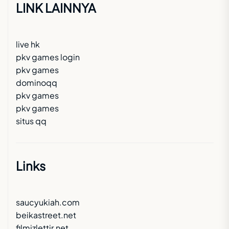
LINK LAINNYA
live hk
pkv games login
pkv games
dominoqq
pkv games
pkv games
situs qq
Links
saucyukiah.com
beikastreet.net
filmizlettir.net