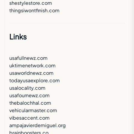
shestylestore.com
thingsiwontfinish.com
Links
usafullnewz.com
uktimenetwork.com
usaworldnewz.com
todayusaexplore.com
usalocality.com
usafournewz.com
thebalochhal.com
vehicularmaster.com
vibesaccent.com
ampajavierdemiguel.org
brainboosters.co