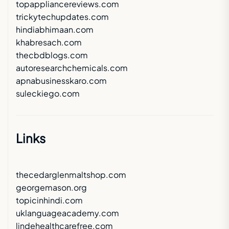
topappliancereviews.com
trickytechupdates.com
hindiabhimaan.com
khabresach.com
thecbdblogs.com
autoresearchchemicals.com
apnabusinesskaro.com
suleckiego.com
Links
thecedarglenmaltshop.com
georgemason.org
topicinhindi.com
uklanguageacademy.com
lindehealthcarefree.com