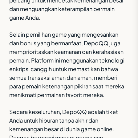
peluang untuk mencetak kemenangan besar
dan menguangkan keterampilan bermain
game Anda.
Selain pemilihan game yang mengesankan
dan bonus yang bermanfaat, DepoQQ juga
memprioritaskan keamanan dan kerahasiaan
pemain. Platform ini menggunakan teknologi
enkripsi canggih untuk memastikan bahwa
semua transaksi aman dan aman, memberi
para pemain ketenangan pikiran saat mereka
menikmati permainan favorit mereka.
Secara keseluruhan, DepoQQ adalah tiket
Anda untuk hiburan tanpa akhir dan
kemenangan besar di dunia game online.
Dengan berbagai macam permainan,