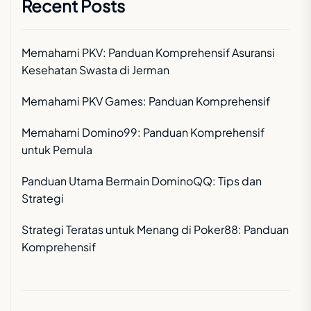
Recent Posts
Memahami PKV: Panduan Komprehensif Asuransi
Kesehatan Swasta di Jerman
Memahami PKV Games: Panduan Komprehensif
Memahami Domino99: Panduan Komprehensif
untuk Pemula
Panduan Utama Bermain DominoQQ: Tips dan
Strategi
Strategi Teratas untuk Menang di Poker88: Panduan
Komprehensif