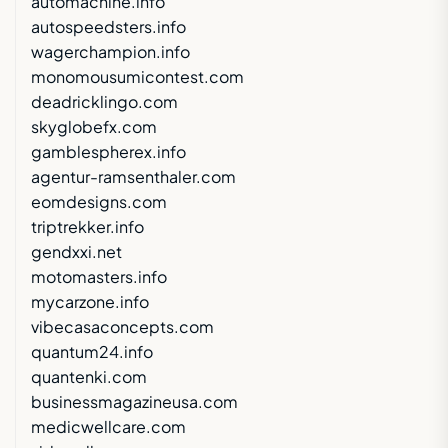
automachine.info
autospeedsters.info
wagerchampion.info
monomousumicontest.com
deadricklingo.com
skyglobefx.com
gamblespherex.info
agentur-ramsenthaler.com
eomdesigns.com
triptrekker.info
gendxxi.net
motomasters.info
mycarzone.info
vibecasaconcepts.com
quantum24.info
quantenki.com
businessmagazineusa.com
medicwellcare.com