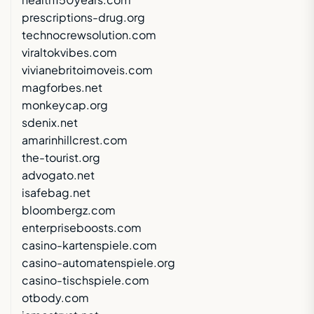
prescriptions-drug.org
technocrewsolution.com
viraltokvibes.com
vivianebritoimoveis.com
magforbes.net
monkeycap.org
sdenix.net
amarinhillcrest.com
the-tourist.org
advogato.net
isafebag.net
bloombergz.com
enterpriseboosts.com
casino-kartenspiele.com
casino-automatenspiele.org
casino-tischspiele.com
otbody.com