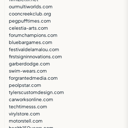
ourmultiworlds.com
cooncreekclub.org
pegpufftimes.com
celestia-arts.com
forumchampions.com
bluebargames.com
festivaldelamalou.com
firstsigninnovations.com
garberdodge.com
swim-wears.com
forgrantedmedia.com
peolpstar.com
tylerscustomdesign.com
carworksonline.com
techtimesss.com
virylstore.com
motorstell.com
health150years.com