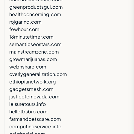
greenproductsgui.com
healthconcerning.com
rojgarind.com
fewhour.com
18minutetimer.com
semanticseostars.com
mainstreamzone.com
growmarijuanas.com
webnshare.com
overlygeneralization.com
ethiopianetwork.org
gadgetsmesh.com
justicefornevada.com
leisuretours.info
hellotbsbro.com
farmandpetscare.com
computingservice.info
caiofracini.com