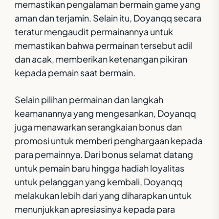
memastikan pengalaman bermain game yang
aman dan terjamin. Selain itu, Doyanqq secara
teratur mengaudit permainannya untuk
memastikan bahwa permainan tersebut adil
dan acak, memberikan ketenangan pikiran
kepada pemain saat bermain.
Selain pilihan permainan dan langkah
keamanannya yang mengesankan, Doyanqq
juga menawarkan serangkaian bonus dan
promosi untuk memberi penghargaan kepada
para pemainnya. Dari bonus selamat datang
untuk pemain baru hingga hadiah loyalitas
untuk pelanggan yang kembali, Doyanqq
melakukan lebih dari yang diharapkan untuk
menunjukkan apresiasinya kepada para