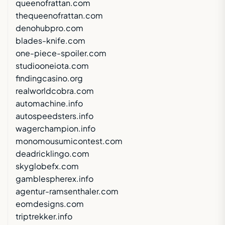
queenofrattan.com
thequeenofrattan.com
denohubpro.com
blades-knife.com
one-piece-spoiler.com
studiooneiota.com
findingcasino.org
realworldcobra.com
automachine.info
autospeedsters.info
wagerchampion.info
monomousumicontest.com
deadricklingo.com
skyglobefx.com
gamblespherex.info
agentur-ramsenthaler.com
eomdesigns.com
triptrekker.info