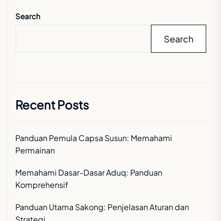
Search
Search
Recent Posts
Panduan Pemula Capsa Susun: Memahami
Permainan
Memahami Dasar-Dasar Aduq: Panduan
Komprehensif
Panduan Utama Sakong: Penjelasan Aturan dan
Strategi