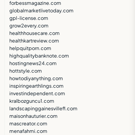
forbessmagazine.com
globalmarketlivetoday.com
gpl-license.com
grow2every.com
healthhousecare.com
healthkartreview.com
helpquitporn.com
highqualitybanknote.com
hostingnews24.com
hottstyle.com
howtodiyanything.com
inspiringearthlings.com
investindependent.com
kralbozguncu1.com
landscapinggainesvillefl.com
maisonhauturier.com
mascreator.com
menafahmi.com