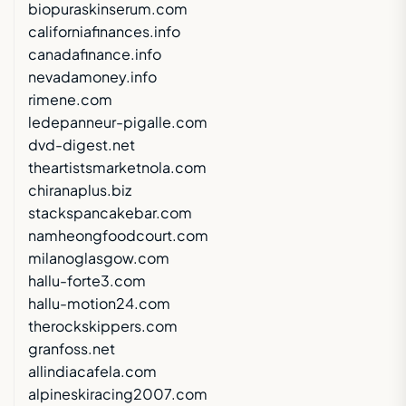
biopuraskinserum.com
californiafinances.info
canadafinance.info
nevadamoney.info
rimene.com
ledepanneur-pigalle.com
dvd-digest.net
theartistsmarketnola.com
chiranaplus.biz
stackspancakebar.com
namheongfoodcourt.com
milanoglasgow.com
hallu-forte3.com
hallu-motion24.com
therockskippers.com
granfoss.net
allindiacafela.com
alpineskiracing2007.com