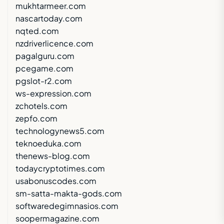
mukhtarmeer.com
nascartoday.com
nqted.com
nzdriverlicence.com
pagalguru.com
pcegame.com
pgslot-r2.com
ws-expression.com
zchotels.com
zepfo.com
technologynews5.com
teknoeduka.com
thenews-blog.com
todaycryptotimes.com
usabonuscodes.com
sm-satta-makta-gods.com
softwaredegimnasios.com
soopermagazine.com