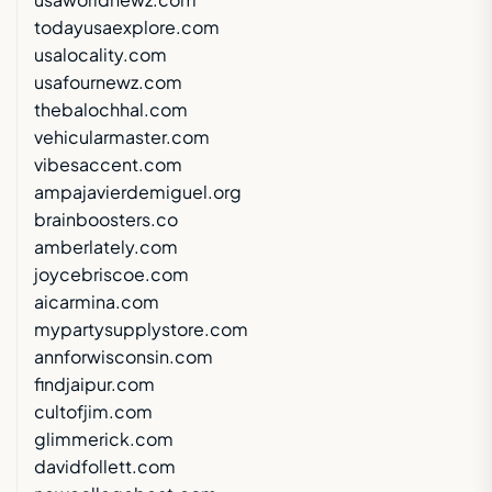
todayusaexplore.com
usalocality.com
usafournewz.com
thebalochhal.com
vehicularmaster.com
vibesaccent.com
ampajavierdemiguel.org
brainboosters.co
amberlately.com
joycebriscoe.com
aicarmina.com
mypartysupplystore.com
annforwisconsin.com
findjaipur.com
cultofjim.com
glimmerick.com
davidfollett.com