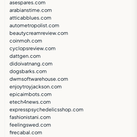
asespares.com
arabianstime.com
atticabblues.com
autometropolist.com
beautycreamreview.com
coinmoh.com
cyclopsreview.com
dattgen.com
didoivatnang.com
dogsbarks.com
dwmsoftwarehouse.com
enjoytroyjackson.com
epicaimbots.com
etech4news.com
expresspsychedelicsshop.com
fashionistani.com
feelingswed.com
firecabal.com