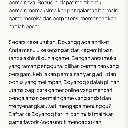
pemainnya. Bonus ini dapat membantu
pemain memaksimalkan pengalaman bermain
game mereka dan berpotensi memenangkan
hadiah besar.
Secara keseluruhan, Doyanqq adalah tiket
Anda menuju kesenangan dan kegembiraan
tanpa akhir di dunia game. Dengan antarmuka
yang ramah pengguna, pilihan permainan yang
beragam, kebijakan permainan yang adil, dan
bonus yang melimpah, Doyanqq adalah pilihan
utama bagi para gamer online yang mencari
pengalaman bermain game yang andal dan
menyenangkan. Jadi mengapa menunggu?
Daftar ke Doyanqq hari ini dan mulai mainkan
game favorit Anda untuk mendapatkan