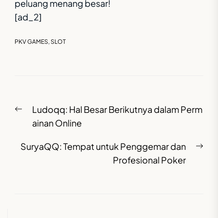
peluang menang besar!
[ad_2]
PKV GAMES
,
SLOT
Post
Previous
Ludoqq: Hal Besar Berikutnya dalam Perm
navigation
post:
ainan Online
Nex
SuryaQQ: Tempat untuk Penggemar dan
pos
Profesional Poker