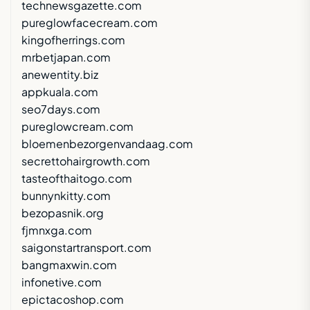
technewsgazette.com
pureglowfacecream.com
kingofherrings.com
mrbetjapan.com
anewentity.biz
appkuala.com
seo7days.com
pureglowcream.com
bloemenbezorgenvandaag.com
secrettohairgrowth.com
tasteofthaitogo.com
bunnynkitty.com
bezopasnik.org
fjmnxga.com
saigonstartransport.com
bangmaxwin.com
infonetive.com
epictacoshop.com