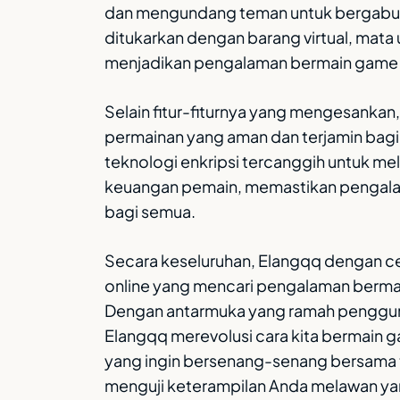
dan mengundang teman untuk bergabung 
ditukarkan dengan barang virtual, mata
menjadikan pengalaman bermain game 
Selain fitur-fiturnya yang mengesanka
permainan yang aman dan terjamin bag
teknologi enkripsi tercanggih untuk mel
keuangan pemain, memastikan pengala
bagi semua.
Secara keseluruhan, Elangqq dengan ce
online yang mencari pengalaman berma
Dengan antarmuka yang ramah pengguna, f
Elangqq merevolusi cara kita bermain g
yang ingin bersenang-senang bersama 
menguji keterampilan Anda melawan yan