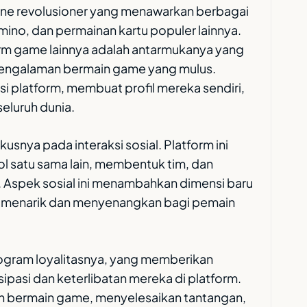
ine revolusioner yang menawarkan berbagai
no, dan permainan kartu populer lainnya.
m game lainnya adalah antarmukanya yang
 pengalaman bermain game yang mulus.
platform, membuat profil mereka sendiri,
eluruh dunia.
kusnya pada interaksi sosial. Platform ini
satu sama lain, membentuk tim, dan
 Aspek sosial ini menambahkan dimensi baru
h menarik dan menyenangkan bagi pemain
program loyalitasnya, yang memberikan
pasi dan keterlibatan mereka di platform.
 bermain game, menyelesaikan tantangan,