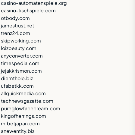
casino-automatenspiele.org
casino-tischspiele.com
otbody.com
jamestrust.net
trenz24.com
skipworking.com
loizbeauty.com
anyconverter.com
timespedia.com
jejakkrismon.com
diemthole.biz
ufabetkk.com
allquickmedia.com
technewsgazette.com
pureglowfacecream.com
kingofherrings.com
mrbetjapan.com
anewentity.biz