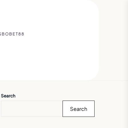
SBOBET88
Search
Search