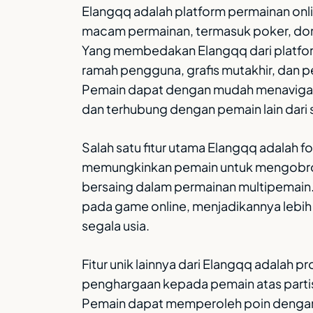
Elangqq adalah platform permainan onl
macam permainan, termasuk poker, domi
Yang membedakan Elangqq dari platfor
ramah pengguna, grafis mutakhir, dan
Pemain dapat dengan mudah menavigasi 
dan terhubung dengan pemain lain dari s
Salah satu fitur utama Elangqq adalah fo
memungkinkan pemain untuk mengobrol 
bersaing dalam permainan multipemain.
pada game online, menjadikannya lebi
segala usia.
Fitur unik lainnya dari Elangqq adalah 
penghargaan kepada pemain atas partisi
Pemain dapat memperoleh poin dengan