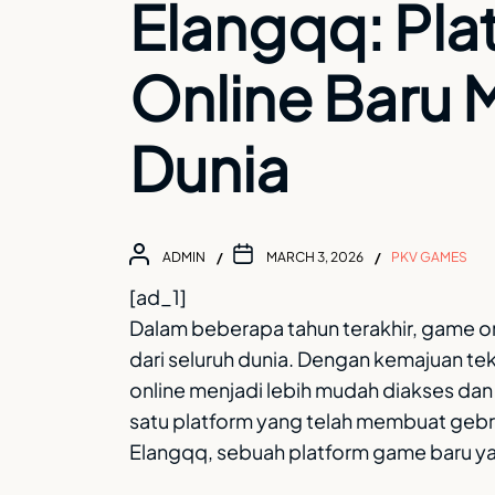
Elangqq: Pl
Online Baru
Dunia
ADMIN
MARCH 3, 2026
PKV GAMES
[ad_1]
Dalam beberapa tahun terakhir, game on
dari seluruh dunia. Dengan kemajuan te
online menjadi lebih mudah diakses d
satu platform yang telah membuat geb
Elangqq, sebuah platform game baru 