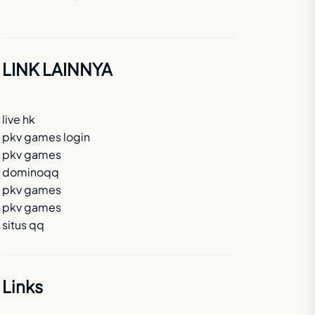
LINK LAINNYA
live hk
pkv games login
pkv games
dominoqq
pkv games
pkv games
situs qq
Links