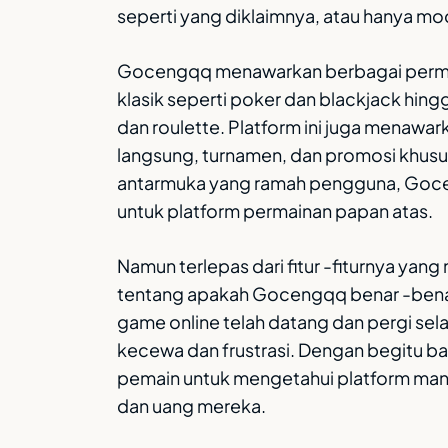
seperti yang diklaimnya, atau hanya m
Gocengqq menawarkan berbagai permaina
klasik seperti poker dan blackjack hin
dan roulette. Platform ini juga menawark
langsung, turnamen, dan promosi khus
antarmuka yang ramah pengguna, Goc
untuk platform permainan papan atas.
Namun terlepas dari fitur -fiturnya ya
tentang apakah Gocengqq benar -benar
game online telah datang dan pergi se
kecewa dan frustrasi. Dengan begitu ban
pemain untuk mengetahui platform ma
dan uang mereka.