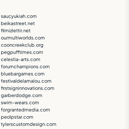
saucyukiah.com
beikastreet.net
filmizlettir.net
ourmultiworlds.com
cooncreekclub.org
pegpufftimes.com
celestia-arts.com
forumchampions.com
bluebargames.com
festivaldelamalou.com
firstsigninnovations.com
garberdodge.com
swim-wears.com
forgrantedmedia.com
peolpstar.com
tylerscustomdesign.com