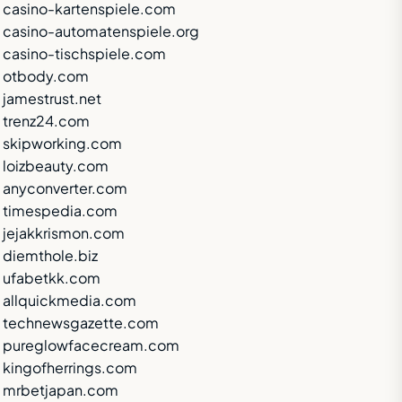
casino-kartenspiele.com
casino-automatenspiele.org
casino-tischspiele.com
otbody.com
jamestrust.net
trenz24.com
skipworking.com
loizbeauty.com
anyconverter.com
timespedia.com
jejakkrismon.com
diemthole.biz
ufabetkk.com
allquickmedia.com
technewsgazette.com
pureglowfacecream.com
kingofherrings.com
mrbetjapan.com