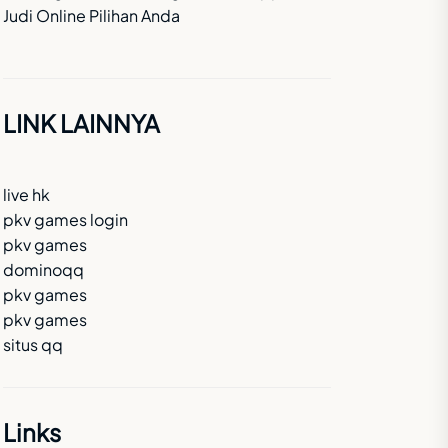
Judi Online Pilihan Anda
LINK LAINNYA
live hk
pkv games login
pkv games
dominoqq
pkv games
pkv games
situs qq
Links