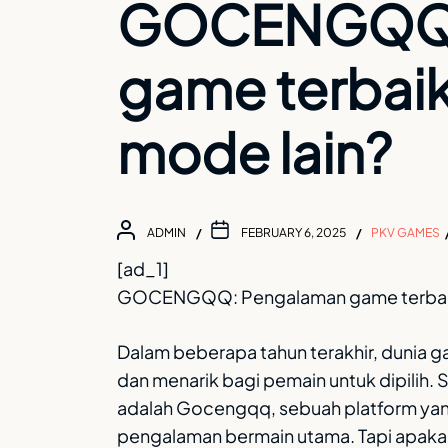
GOCENGQQ:
game terbaik
mode lain?
ADMIN
FEBRUARY 6, 2025
PKV GAMES
[ad_1]
GOCENGQQ: Pengalaman game terbaik 
Dalam beberapa tahun terakhir, dunia g
dan menarik bagi pemain untuk dipilih.
adalah Gocengqq, sebuah platform ya
pengalaman bermain utama. Tapi apaka