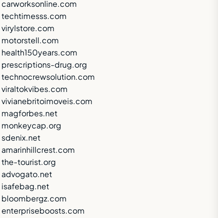
carworksonline.com
techtimesss.com
virylstore.com
motorstell.com
health150years.com
prescriptions-drug.org
technocrewsolution.com
viraltokvibes.com
vivianebritoimoveis.com
magforbes.net
monkeycap.org
sdenix.net
amarinhillcrest.com
the-tourist.org
advogato.net
isafebag.net
bloombergz.com
enterpriseboosts.com