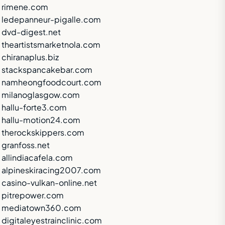
rimene.com
ledepanneur-pigalle.com
dvd-digest.net
theartistsmarketnola.com
chiranaplus.biz
stackspancakebar.com
namheongfoodcourt.com
milanoglasgow.com
hallu-forte3.com
hallu-motion24.com
therockskippers.com
granfoss.net
allindiacafela.com
alpineskiracing2007.com
casino-vulkan-online.net
pitrepower.com
mediatown360.com
digitaleyestrainclinic.com