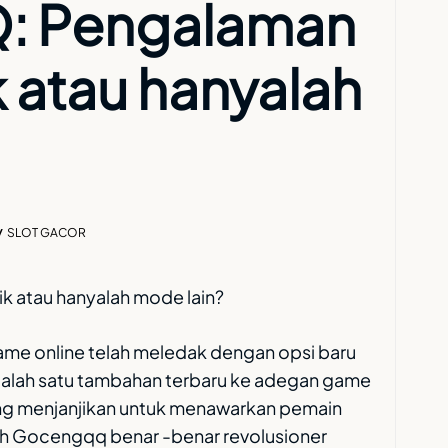
 Pengalaman
 atau hanyalah
SLOT GACOR
atau hanyalah mode lain?
ame online telah meledak dengan opsi baru
 Salah satu tambahan terbaru ke adegan game
ng menjanjikan untuk menawarkan pemain
h Gocengqq benar -benar revolusioner