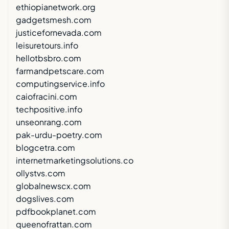
ethiopianetwork.org
gadgetsmesh.com
justicefornevada.com
leisuretours.info
hellotbsbro.com
farmandpetscare.com
computingservice.info
caiofracini.com
techpositive.info
unseonrang.com
pak-urdu-poetry.com
blogcetra.com
internetmarketingsolutions.co
ollystvs.com
globalnewscx.com
dogslives.com
pdfbookplanet.com
queenofrattan.com