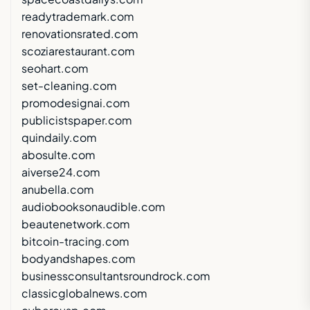
readytrademark.com
renovationsrated.com
scoziarestaurant.com
seohart.com
set-cleaning.com
promodesignai.com
publicistspaper.com
quindaily.com
abosulte.com
aiverse24.com
anubella.com
audiobooksonaudible.com
beautenetwork.com
bitcoin-tracing.com
bodyandshapes.com
businessconsultantsroundrock.com
classicglobalnews.com