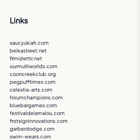
Links
saucyukiah.com
beikastreet.net
filmizlettir.net
ourmultiworlds.com
cooncreekclub.org
pegpufftimes.com
celestia-arts.com
forumchampions.com
bluebargames.com
festivaldelamalou.com
firstsigninnovations.com
garberdodge.com
swim-wears.com