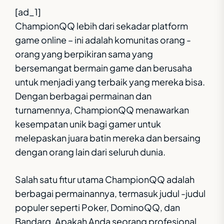
[ad_1]
ChampionQQ lebih dari sekadar platform
game online – ini adalah komunitas orang -
orang yang berpikiran sama yang
bersemangat bermain game dan berusaha
untuk menjadi yang terbaik yang mereka bisa.
Dengan berbagai permainan dan
turnamennya, ChampionQQ menawarkan
kesempatan unik bagi gamer untuk
melepaskan juara batin mereka dan bersaing
dengan orang lain dari seluruh dunia.
Salah satu fitur utama ChampionQQ adalah
berbagai permainannya, termasuk judul -judul
populer seperti Poker, DominoQQ, dan
Bandarq. Apakah Anda seorang profesional