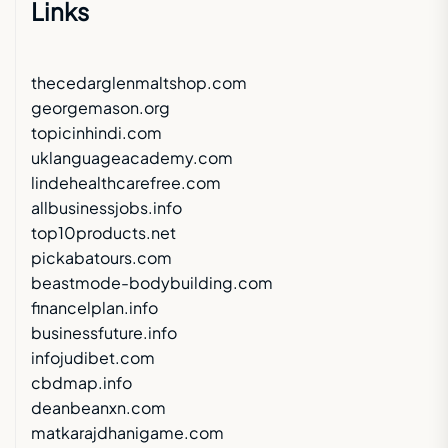
Links
thecedarglenmaltshop.com
georgemason.org
topicinhindi.com
uklanguageacademy.com
lindehealthcarefree.com
allbusinessjobs.info
top10products.net
pickabatours.com
beastmode-bodybuilding.com
financelplan.info
businessfuture.info
infojudibet.com
cbdmap.info
deanbeanxn.com
matkarajdhanigame.com