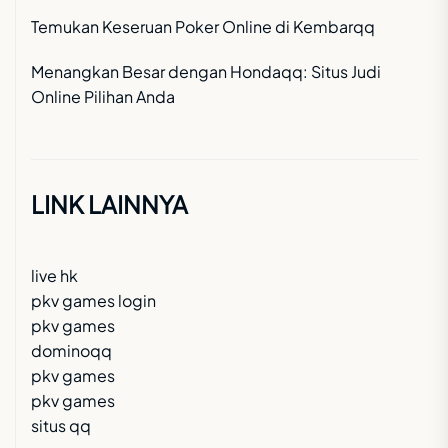
Temukan Keseruan Poker Online di Kembarqq
Menangkan Besar dengan Hondaqq: Situs Judi
Online Pilihan Anda
LINK LAINNYA
live hk
pkv games login
pkv games
dominoqq
pkv games
pkv games
situs qq