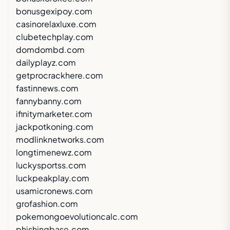
bonusgexipoy.com
casinorelaxluxe.com
clubetechplay.com
domdombd.com
dailyplayz.com
getprocrackhere.com
fastinnews.com
fannybanny.com
ifinitymarketer.com
jackpotkoning.com
modlinknetworks.com
longtimenewz.com
luckysportss.com
luckpeakplay.com
usamicronews.com
grofashion.com
pokemongoevolutioncalc.com
phishingbase.com