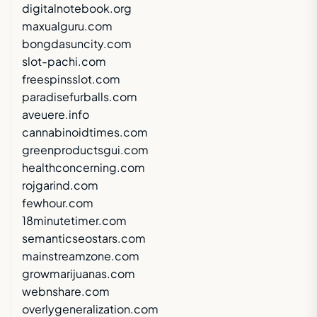
digitalnotebook.org
maxualguru.com
bongdasuncity.com
slot-pachi.com
freespinsslot.com
paradisefurballs.com
aveuere.info
cannabinoidtimes.com
greenproductsgui.com
healthconcerning.com
rojgarind.com
fewhour.com
18minutetimer.com
semanticseostars.com
mainstreamzone.com
growmarijuanas.com
webnshare.com
overlygeneralization.com