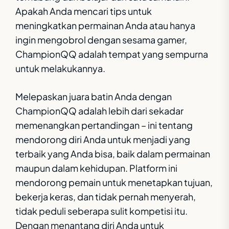
Apakah Anda mencari tips untuk
meningkatkan permainan Anda atau hanya
ingin mengobrol dengan sesama gamer,
ChampionQQ adalah tempat yang sempurna
untuk melakukannya.
Melepaskan juara batin Anda dengan
ChampionQQ adalah lebih dari sekadar
memenangkan pertandingan – ini tentang
mendorong diri Anda untuk menjadi yang
terbaik yang Anda bisa, baik dalam permainan
maupun dalam kehidupan. Platform ini
mendorong pemain untuk menetapkan tujuan,
bekerja keras, dan tidak pernah menyerah,
tidak peduli seberapa sulit kompetisi itu.
Dengan menantang diri Anda untuk