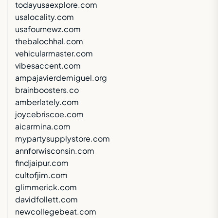
todayusaexplore.com
usalocality.com
usafournewz.com
thebalochhal.com
vehicularmaster.com
vibesaccent.com
ampajavierdemiguel.org
brainboosters.co
amberlately.com
joycebriscoe.com
aicarmina.com
mypartysupplystore.com
annforwisconsin.com
findjaipur.com
cultofjim.com
glimmerick.com
davidfollett.com
newcollegebeat.com