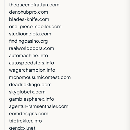
thequeenofrattan.com
denohubpro.com
blades-knife.com
one-piece-spoiler.com
studiooneiota.com
findingcasino.org
realworldcobra.com
automachine.info
autospeedsters.info
wagerchampion.info
monomousumicontest.com
deadricklingo.com
skyglobefx.com
gamblespherex.info
agentur-ramsenthaler.com
eomdesigns.com
triptrekker.info
gendxxi.net