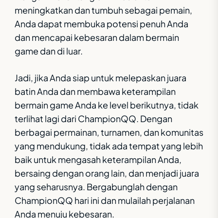
meningkatkan dan tumbuh sebagai pemain,
Anda dapat membuka potensi penuh Anda
dan mencapai kebesaran dalam bermain
game dan di luar.
Jadi, jika Anda siap untuk melepaskan juara
batin Anda dan membawa keterampilan
bermain game Anda ke level berikutnya, tidak
terlihat lagi dari ChampionQQ. Dengan
berbagai permainan, turnamen, dan komunitas
yang mendukung, tidak ada tempat yang lebih
baik untuk mengasah keterampilan Anda,
bersaing dengan orang lain, dan menjadi juara
yang seharusnya. Bergabunglah dengan
ChampionQQ hari ini dan mulailah perjalanan
Anda menuju kebesaran.