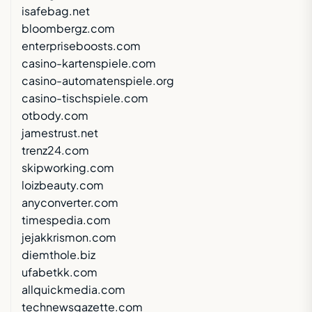
isafebag.net
bloombergz.com
enterpriseboosts.com
casino-kartenspiele.com
casino-automatenspiele.org
casino-tischspiele.com
otbody.com
jamestrust.net
trenz24.com
skipworking.com
loizbeauty.com
anyconverter.com
timespedia.com
jejakkrismon.com
diemthole.biz
ufabetkk.com
allquickmedia.com
technewsgazette.com