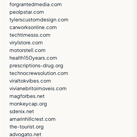
forgrantedmedia.com
peolpstar.com
tylerscustomdesign.com
carworksonline.com
techtimesss.com
virylstore.com
motorstell.com
health150years.com
prescriptions-drug.org
technocrewsolution.com
viraltokvibes.com
vivianebritoimoveis.com
magforbes.net
monkeycap.org
sdenix.net
amarinhillcrest.com
the-tourist.org
advogato.net