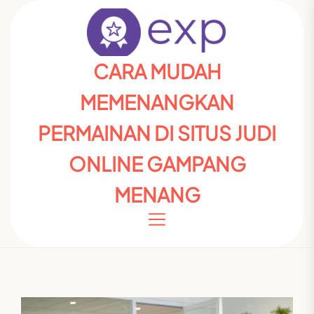
Skip
to
the
content
Cara
CARA MUDAH
Mudah
MEMENANGKAN
Memenangkan
Permainan
PERMAINAN DI SITUS JUDI
di
ONLINE GAMPANG
Situs
Judi
MENANG
Online
Gampang
Menang