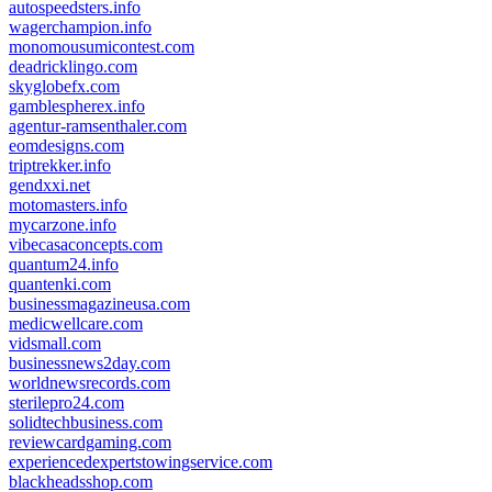
autospeedsters.info
wagerchampion.info
monomousumicontest.com
deadricklingo.com
skyglobefx.com
gamblespherex.info
agentur-ramsenthaler.com
eomdesigns.com
triptrekker.info
gendxxi.net
motomasters.info
mycarzone.info
vibecasaconcepts.com
quantum24.info
quantenki.com
businessmagazineusa.com
medicwellcare.com
vidsmall.com
businessnews2day.com
worldnewsrecords.com
sterilepro24.com
solidtechbusiness.com
reviewcardgaming.com
experiencedexpertstowingservice.com
blackheadsshop.com