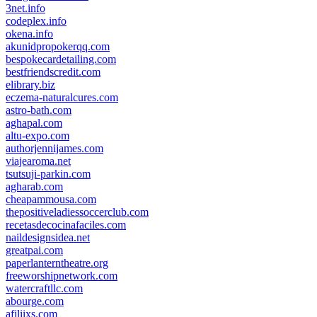
3net.info
codeplex.info
okena.info
akunidpropokerqq.com
bespokecardetailing.com
bestfriendscredit.com
elibrary.biz
eczema-naturalcures.com
astro-bath.com
aghapal.com
altu-expo.com
authorjennijames.com
viajearoma.net
tsutsuji-parkin.com
agharab.com
cheapammousa.com
thepositiveladiessoccerclub.com
recetasdecocinafaciles.com
naildesignsidea.net
greatpai.com
paperlanterntheatre.org
freeworshipnetwork.com
watercraftllc.com
abourge.com
afiliixs.com