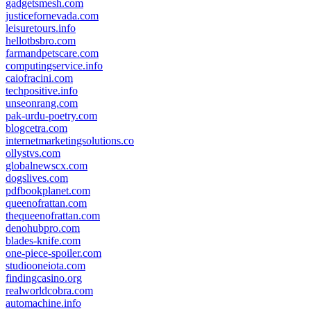
gadgetsmesh.com
justicefornevada.com
leisuretours.info
hellotbsbro.com
farmandpetscare.com
computingservice.info
caiofracini.com
techpositive.info
unseonrang.com
pak-urdu-poetry.com
blogcetra.com
internetmarketingsolutions.co
ollystvs.com
globalnewscx.com
dogslives.com
pdfbookplanet.com
queenofrattan.com
thequeenofrattan.com
denohubpro.com
blades-knife.com
one-piece-spoiler.com
studiooneiota.com
findingcasino.org
realworldcobra.com
automachine.info