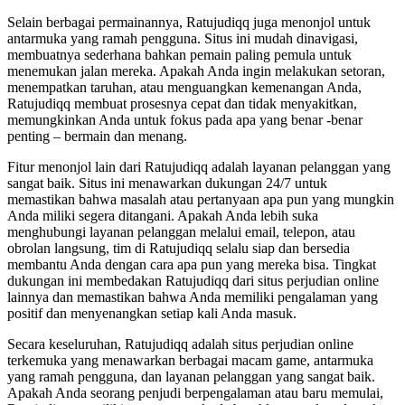
Selain berbagai permainannya, Ratujudiqq juga menonjol untuk
antarmuka yang ramah pengguna. Situs ini mudah dinavigasi,
membuatnya sederhana bahkan pemain paling pemula untuk
menemukan jalan mereka. Apakah Anda ingin melakukan setoran,
menempatkan taruhan, atau menguangkan kemenangan Anda,
Ratujudiqq membuat prosesnya cepat dan tidak menyakitkan,
memungkinkan Anda untuk fokus pada apa yang benar -benar
penting – bermain dan menang.
Fitur menonjol lain dari Ratujudiqq adalah layanan pelanggan yang
sangat baik. Situs ini menawarkan dukungan 24/7 untuk
memastikan bahwa masalah atau pertanyaan apa pun yang mungkin
Anda miliki segera ditangani. Apakah Anda lebih suka
menghubungi layanan pelanggan melalui email, telepon, atau
obrolan langsung, tim di Ratujudiqq selalu siap dan bersedia
membantu Anda dengan cara apa pun yang mereka bisa. Tingkat
dukungan ini membedakan Ratujudiqq dari situs perjudian online
lainnya dan memastikan bahwa Anda memiliki pengalaman yang
positif dan menyenangkan setiap kali Anda masuk.
Secara keseluruhan, Ratujudiqq adalah situs perjudian online
terkemuka yang menawarkan berbagai macam game, antarmuka
yang ramah pengguna, dan layanan pelanggan yang sangat baik.
Apakah Anda seorang penjudi berpengalaman atau baru memulai,