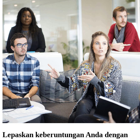
Lepaskan keberuntungan Anda dengan