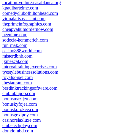
location-voiture-casablanca.org
kpaulbartelme.com
comedyclubofhiltonhead.com
virtualartsassistant.com
theprimeinfographics.com
cheapvaliumordernow.com
beenime.com
sodecia-kemmerich.com
fun-mak.com
casino888world.com
misterdbnb.com
jkmezcal.com
intervaltrainingexercises.com
tyestylebusinesssolutions.com
royalpoipet.com
thestaurant.com
bestlinktrackingsoftware.com
clublubupoo.com
bonusmazijeu.com
bonuskyfojea.com
bonuskorokee.com
bonusgexipoy.com
casinorelaxluxe.com
clubetechplay.com
domdombd.com