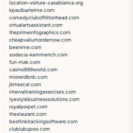
location-voiture-casablanca.org
kpaulbartelme.com
comedyclubofhiltonhead.com
virtualartsassistant.com
theprimeinfographics.com
cheapvaliumordernow.com
beenime.com
sodecia-kemmerich.com
fun-mak.com
casino888world.com
misterdbnb.com
jkmezcal.com
intervaltrainingexercises.com
tyestylebusinesssolutions.com
royalpoipet.com
thestaurant.com
bestlinktrackingsoftware.com
clublubupoo.com