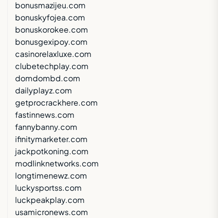
bonusmazijeu.com
bonuskyfojea.com
bonuskorokee.com
bonusgexipoy.com
casinorelaxluxe.com
clubetechplay.com
domdombd.com
dailyplayz.com
getprocrackhere.com
fastinnews.com
fannybanny.com
ifinitymarketer.com
jackpotkoning.com
modlinknetworks.com
longtimenewz.com
luckysportss.com
luckpeakplay.com
usamicronews.com