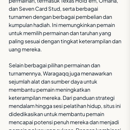
permainan, termasuk Texas Hold’em, Omaha,
dan Seven Card Stud, serta berbagai
turnamen dengan berbagai pembelian dan
kumpulan hadiah. Ini memungkinkan pemain
untuk memilih permainan dan taruhan yang
paling sesuai dengan tingkat keterampilan dan
uang mereka.
Selain berbagai pilihan permainan dan
turnamennya, Waragaqq juga menawarkan
sejumlah alat dan sumber daya untuk
membantu pemain meningkatkan
keterampilan mereka. Dari panduan strategi
mendalam hingga sesi pelatihan hidup, situs ini
didedikasikan untuk membantu pemain
mencapai potensi penuh mereka dan menjadi