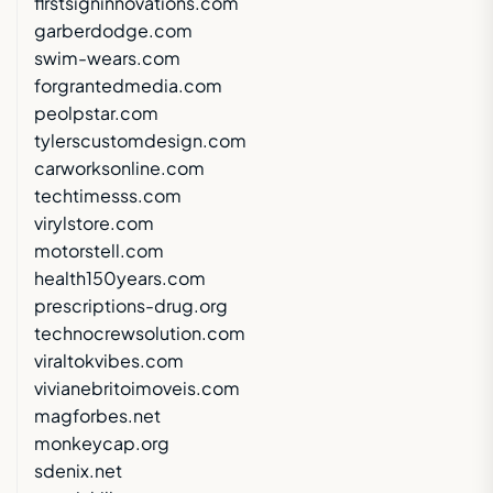
firstsigninnovations.com
garberdodge.com
swim-wears.com
forgrantedmedia.com
peolpstar.com
tylerscustomdesign.com
carworksonline.com
techtimesss.com
virylstore.com
motorstell.com
health150years.com
prescriptions-drug.org
technocrewsolution.com
viraltokvibes.com
vivianebritoimoveis.com
magforbes.net
monkeycap.org
sdenix.net