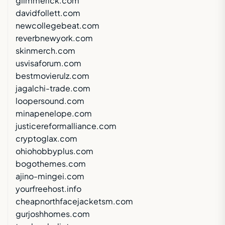
glimmerick.com
davidfollett.com
newcollegebeat.com
reverbnewyork.com
skinmerch.com
usvisaforum.com
bestmovierulz.com
jagalchi-trade.com
loopersound.com
minapenelope.com
justicereformalliance.com
cryptoglax.com
ohiohobbyplus.com
bogothemes.com
ajino-mingei.com
yourfreehost.info
cheapnorthfacejacketsm.com
gurjoshhomes.com