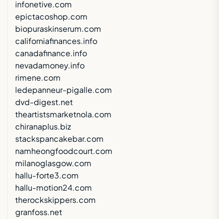
infonetive.com
epictacoshop.com
biopuraskinserum.com
californiafinances.info
canadafinance.info
nevadamoney.info
rimene.com
ledepanneur-pigalle.com
dvd-digest.net
theartistsmarketnola.com
chiranaplus.biz
stackspancakebar.com
namheongfoodcourt.com
milanoglasgow.com
hallu-forte3.com
hallu-motion24.com
therockskippers.com
granfoss.net