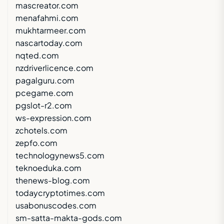
mascreator.com
menafahmi.com
mukhtarmeer.com
nascartoday.com
nqted.com
nzdriverlicence.com
pagalguru.com
pcegame.com
pgslot-r2.com
ws-expression.com
zchotels.com
zepfo.com
technologynews5.com
teknoeduka.com
thenews-blog.com
todaycryptotimes.com
usabonuscodes.com
sm-satta-makta-gods.com