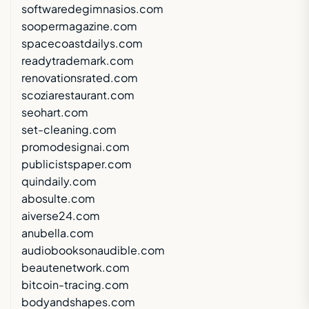
softwaredegimnasios.com
soopermagazine.com
spacecoastdailys.com
readytrademark.com
renovationsrated.com
scoziarestaurant.com
seohart.com
set-cleaning.com
promodesignai.com
publicistspaper.com
quindaily.com
abosulte.com
aiverse24.com
anubella.com
audiobooksonaudible.com
beautenetwork.com
bitcoin-tracing.com
bodyandshapes.com