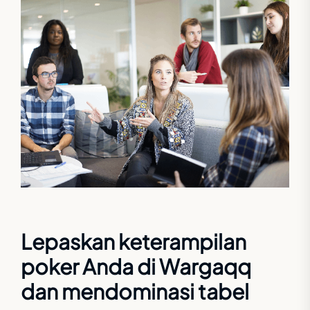
Lepaskan keterampilan
poker Anda di Wargaqq
dan mendominasi tabel