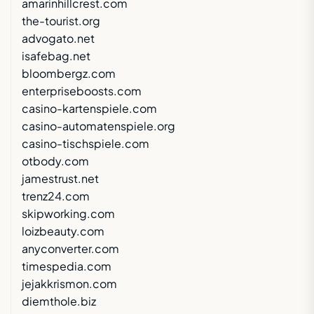
amarinhillcrest.com
the-tourist.org
advogato.net
isafebag.net
bloombergz.com
enterpriseboosts.com
casino-kartenspiele.com
casino-automatenspiele.org
casino-tischspiele.com
otbody.com
jamestrust.net
trenz24.com
skipworking.com
loizbeauty.com
anyconverter.com
timespedia.com
jejakkrismon.com
diemthole.biz