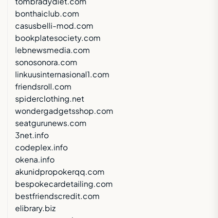
tombradydiet.com
bonthaiclub.com
casusbelli-mod.com
bookplatesociety.com
lebnewsmedia.com
sonosonora.com
linkuusinternasional1.com
friendsroll.com
spiderclothing.net
wondergadgetsshop.com
seatgurunews.com
3net.info
codeplex.info
okena.info
akunidpropokerqq.com
bespokecardetailing.com
bestfriendscredit.com
elibrary.biz