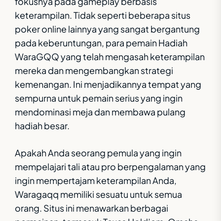
fokusnya pada gameplay berbasis
keterampilan. Tidak seperti beberapa situs
poker online lainnya yang sangat bergantung
pada keberuntungan, para pemain Hadiah
WaraGQQ yang telah mengasah keterampilan
mereka dan mengembangkan strategi
kemenangan. Ini menjadikannya tempat yang
sempurna untuk pemain serius yang ingin
mendominasi meja dan membawa pulang
hadiah besar.
Apakah Anda seorang pemula yang ingin
mempelajari tali atau pro berpengalaman yang
ingin mempertajam keterampilan Anda,
Waragaqq memiliki sesuatu untuk semua
orang. Situs ini menawarkan berbagai