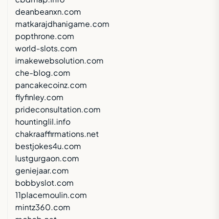
deanbeanxn.com
matkarajdhanigame.com
popthrone.com
world-slots.com
imakewebsolution.com
che-blog.com
pancakecoinz.com
flyfinley.com
prideconsultation.com
hountinglil.info
chakraaffirmations.net
bestjokes4u.com
lustgurgaon.com
geniejaar.com
bobbyslot.com
11placemoulin.com
mintz360.com