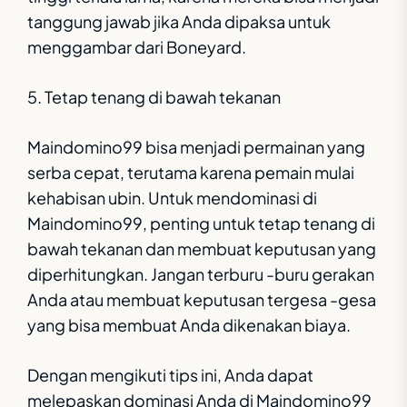
tanggung jawab jika Anda dipaksa untuk
menggambar dari Boneyard.
5. Tetap tenang di bawah tekanan
Maindomino99 bisa menjadi permainan yang
serba cepat, terutama karena pemain mulai
kehabisan ubin. Untuk mendominasi di
Maindomino99, penting untuk tetap tenang di
bawah tekanan dan membuat keputusan yang
diperhitungkan. Jangan terburu -buru gerakan
Anda atau membuat keputusan tergesa -gesa
yang bisa membuat Anda dikenakan biaya.
Dengan mengikuti tips ini, Anda dapat
melepaskan dominasi Anda di Maindomino99