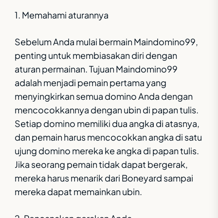
1. Memahami aturannya
Sebelum Anda mulai bermain Maindomino99,
penting untuk membiasakan diri dengan
aturan permainan. Tujuan Maindomino99
adalah menjadi pemain pertama yang
menyingkirkan semua domino Anda dengan
mencocokkannya dengan ubin di papan tulis.
Setiap domino memiliki dua angka di atasnya,
dan pemain harus mencocokkan angka di satu
ujung domino mereka ke angka di papan tulis.
Jika seorang pemain tidak dapat bergerak,
mereka harus menarik dari Boneyard sampai
mereka dapat memainkan ubin.