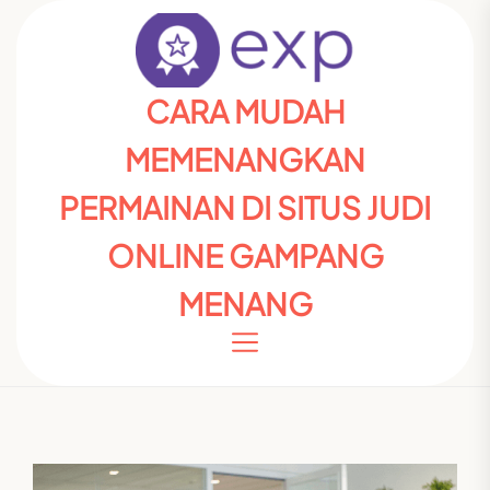
Skip
to
the
content
Cara
CARA MUDAH
Mudah
MEMENANGKAN
Memenangkan
Permainan
PERMAINAN DI SITUS JUDI
di
ONLINE GAMPANG
Situs
Judi
MENANG
Online
Gampang
Menang