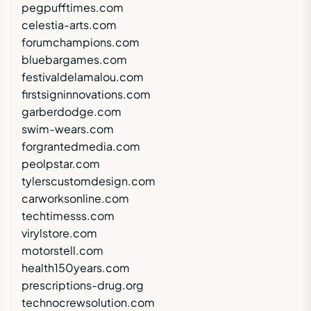
pegpufftimes.com
celestia-arts.com
forumchampions.com
bluebargames.com
festivaldelamalou.com
firstsigninnovations.com
garberdodge.com
swim-wears.com
forgrantedmedia.com
peolpstar.com
tylerscustomdesign.com
carworksonline.com
techtimesss.com
virylstore.com
motorstell.com
health150years.com
prescriptions-drug.org
technocrewsolution.com