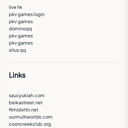
live hk
pkv games login
pkv games
dominoqq
pkv games
pkv games
situs qq
Links
saucyukiah.com
beikastreet.net
filmizlettir.net
ourmultiworlds.com
cooncreekclub.org