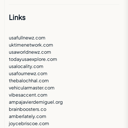
Links
usafullnewz.com
uktimenetwork.com
usaworldnewz.com
todayusaexplore.com
usalocality.com
usafournewz.com
thebalochhal.com
vehicularmaster.com
vibesaccent.com
ampajavierdemiguel.org
brainboosters.co
amberlately.com
joycebriscoe.com