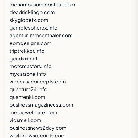
monomousumicontest.com
deadricklingo.com
skyglobefx.com
gamblespherex.info
agentur-ramsenthaler.com
eomdesigns.com
triptrekker.info
gendxxi.net
motomasters.info
mycarzone.info
vibecasaconcepts.com
quantum24.info
quantenki.com
businessmagazineusa.com
medicwellcare.com
vidsmall.com
businessnews2day.com
worldnewsrecords.com