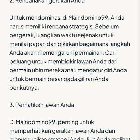
2. Rencanakan gerakan Anda
Untuk mendominasi di Maindomino99, Anda
harus memiliki rencana strategis. Sebelum
bergerak, luangkan waktu sejenak untuk
menilai papan dan pikirkan bagaimana langkah
Anda akan memengaruhi permainan. Cari
peluang untuk memblokir lawan Anda dari
bermain ubin mereka atau mengatur diri Anda
untuk bermain besar pada giliran Anda
berikutnya.
3. Perhatikan lawan Anda
Di Maindomino99, penting untuk
memperhatikan gerakan lawan Anda dan
menyesuaikan strategi Anda. Jika Anda melihat