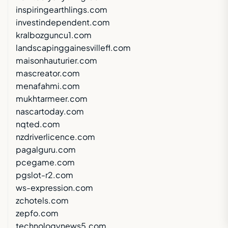
inspiringearthlings.com
investindependent.com
kralbozguncu1.com
landscapinggainesvillefl.com
maisonhauturier.com
mascreator.com
menafahmi.com
mukhtarmeer.com
nascartoday.com
nqted.com
nzdriverlicence.com
pagalguru.com
pcegame.com
pgslot-r2.com
ws-expression.com
zchotels.com
zepfo.com
technologynews5.com