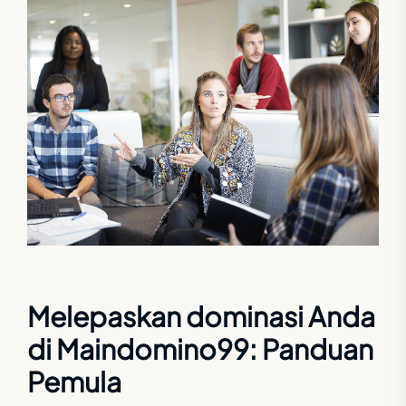
Melepaskan dominasi Anda
di Maindomino99: Panduan
Pemula