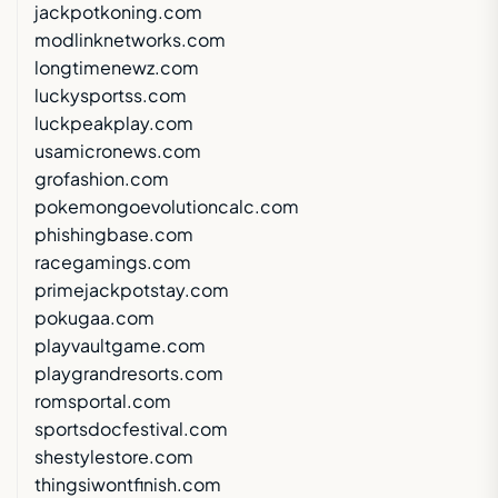
jackpotkoning.com
modlinknetworks.com
longtimenewz.com
luckysportss.com
luckpeakplay.com
usamicronews.com
grofashion.com
pokemongoevolutioncalc.com
phishingbase.com
racegamings.com
primejackpotstay.com
pokugaa.com
playvaultgame.com
playgrandresorts.com
romsportal.com
sportsdocfestival.com
shestylestore.com
thingsiwontfinish.com