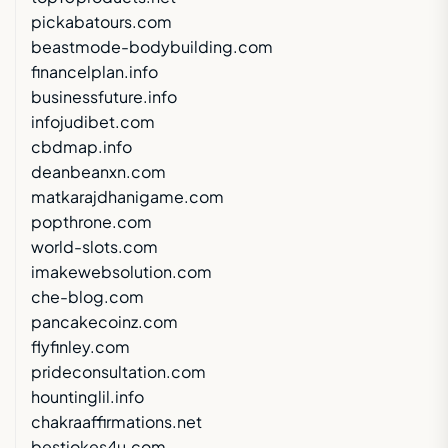
pickabatours.com
beastmode-bodybuilding.com
financelplan.info
businessfuture.info
infojudibet.com
cbdmap.info
deanbeanxn.com
matkarajdhanigame.com
popthrone.com
world-slots.com
imakewebsolution.com
che-blog.com
pancakecoinz.com
flyfinley.com
prideconsultation.com
hountinglil.info
chakraaffirmations.net
bestjokes4u.com