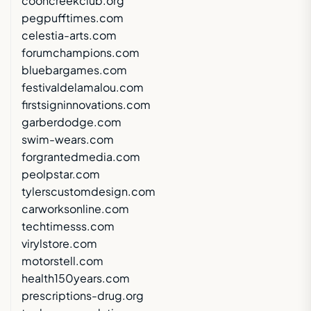
cooncreekclub.org
pegpufftimes.com
celestia-arts.com
forumchampions.com
bluebargames.com
festivaldelamalou.com
firstsigninnovations.com
garberdodge.com
swim-wears.com
forgrantedmedia.com
peolpstar.com
tylerscustomdesign.com
carworksonline.com
techtimesss.com
virylstore.com
motorstell.com
health150years.com
prescriptions-drug.org