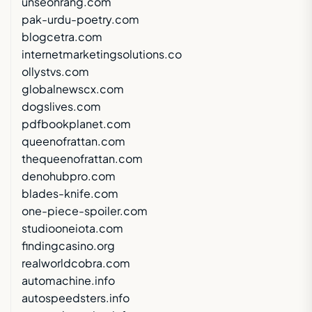
unseonrang.com
pak-urdu-poetry.com
blogcetra.com
internetmarketingsolutions.co
ollystvs.com
globalnewscx.com
dogslives.com
pdfbookplanet.com
queenofrattan.com
thequeenofrattan.com
denohubpro.com
blades-knife.com
one-piece-spoiler.com
studiooneiota.com
findingcasino.org
realworldcobra.com
automachine.info
autospeedsters.info