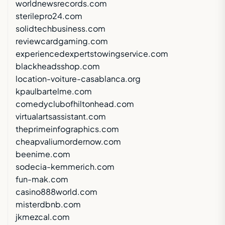
worldnewsrecords.com
sterilepro24.com
solidtechbusiness.com
reviewcardgaming.com
experiencedexpertstowingservice.com
blackheadsshop.com
location-voiture-casablanca.org
kpaulbartelme.com
comedyclubofhiltonhead.com
virtualartsassistant.com
theprimeinfographics.com
cheapvaliumordernow.com
beenime.com
sodecia-kemmerich.com
fun-mak.com
casino888world.com
misterdbnb.com
jkmezcal.com