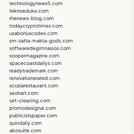
technologynews5.com
teknoeduka.com
thenews-blog.com
todaycryptotimes.com
usabonuscodes.com
sm-satta-makta-gods.com
softwaredegimnasios.com
soopermagazine.com
spacecoastdailys.com
readytrademark.com
renovationsrated.com
scoziarestaurant.com
seohart.com
set-cleaning.com
promodesignai.com
publicistspaper.com
quindaily.com
abosulte.com