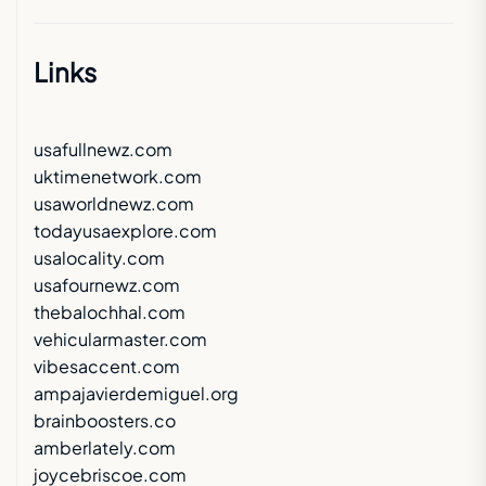
Links
usafullnewz.com
uktimenetwork.com
usaworldnewz.com
todayusaexplore.com
usalocality.com
usafournewz.com
thebalochhal.com
vehicularmaster.com
vibesaccent.com
ampajavierdemiguel.org
brainboosters.co
amberlately.com
joycebriscoe.com