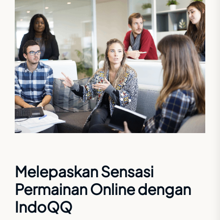
Melepaskan Sensasi
Permainan Online dengan
IndoQQ