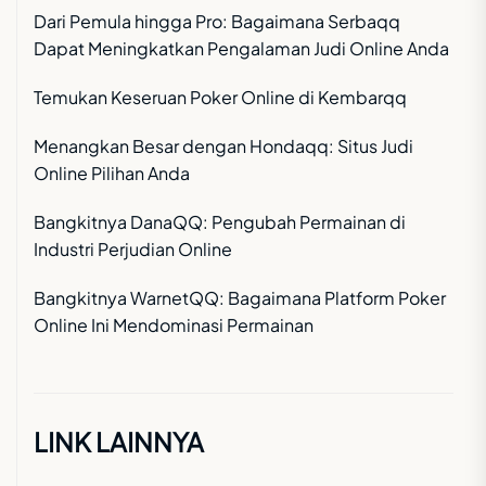
Dari Pemula hingga Pro: Bagaimana Serbaqq
Dapat Meningkatkan Pengalaman Judi Online Anda
Temukan Keseruan Poker Online di Kembarqq
Menangkan Besar dengan Hondaqq: Situs Judi
Online Pilihan Anda
Bangkitnya DanaQQ: Pengubah Permainan di
Industri Perjudian Online
Bangkitnya WarnetQQ: Bagaimana Platform Poker
Online Ini Mendominasi Permainan
LINK LAINNYA