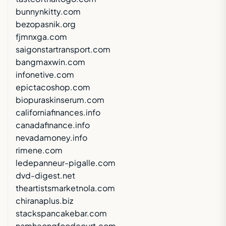
bunnynkitty.com
bezopasnik.org
fjmnxga.com
saigonstartransport.com
bangmaxwin.com
infonetive.com
epictacoshop.com
biopuraskinserum.com
californiafinances.info
canadafinance.info
nevadamoney.info
rimene.com
ledepanneur-pigalle.com
dvd-digest.net
theartistsmarketnola.com
chiranaplus.biz
stackspancakebar.com
namheongfoodcourt.com