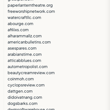
paperlanterntheatre.org
freeworshipnetwork.com
watercraftllc.com
abourge.com
afiliixs.com
alharammallz.com
americanbulletins.com
asespares.com
arabianstime.com
atticabblues.com
autometropolist.com
beautycreamreview.com
coinmoh.com
cyclopsreview.com
dattgen.com
didoivatnang.com
dogsbarks.com
dwmsoftwarehouse.com