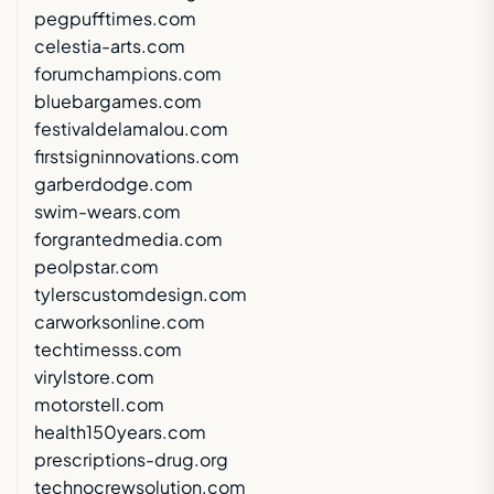
pegpufftimes.com
celestia-arts.com
forumchampions.com
bluebargames.com
festivaldelamalou.com
firstsigninnovations.com
garberdodge.com
swim-wears.com
forgrantedmedia.com
peolpstar.com
tylerscustomdesign.com
carworksonline.com
techtimesss.com
virylstore.com
motorstell.com
health150years.com
prescriptions-drug.org
technocrewsolution.com