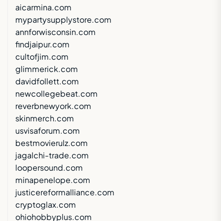
aicarmina.com
mypartysupplystore.com
annforwisconsin.com
findjaipur.com
cultofjim.com
glimmerick.com
davidfollett.com
newcollegebeat.com
reverbnewyork.com
skinmerch.com
usvisaforum.com
bestmovierulz.com
jagalchi-trade.com
loopersound.com
minapenelope.com
justicereformalliance.com
cryptoglax.com
ohiohobbyplus.com