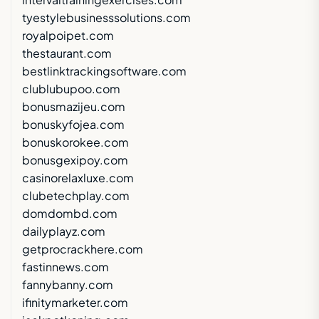
tyestylebusinesssolutions.com
royalpoipet.com
thestaurant.com
bestlinktrackingsoftware.com
clublubupoo.com
bonusmazijeu.com
bonuskyfojea.com
bonuskorokee.com
bonusgexipoy.com
casinorelaxluxe.com
clubetechplay.com
domdombd.com
dailyplayz.com
getprocrackhere.com
fastinnews.com
fannybanny.com
ifinitymarketer.com