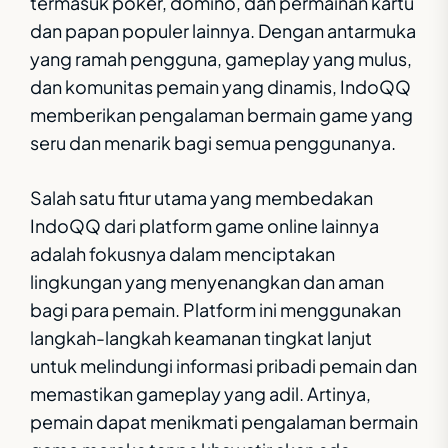
termasuk poker, domino, dan permainan kartu
dan papan populer lainnya. Dengan antarmuka
yang ramah pengguna, gameplay yang mulus,
dan komunitas pemain yang dinamis, IndoQQ
memberikan pengalaman bermain game yang
seru dan menarik bagi semua penggunanya.
Salah satu fitur utama yang membedakan
IndoQQ dari platform game online lainnya
adalah fokusnya dalam menciptakan
lingkungan yang menyenangkan dan aman
bagi para pemain. Platform ini menggunakan
langkah-langkah keamanan tingkat lanjut
untuk melindungi informasi pribadi pemain dan
memastikan gameplay yang adil. Artinya,
pemain dapat menikmati pengalaman bermain