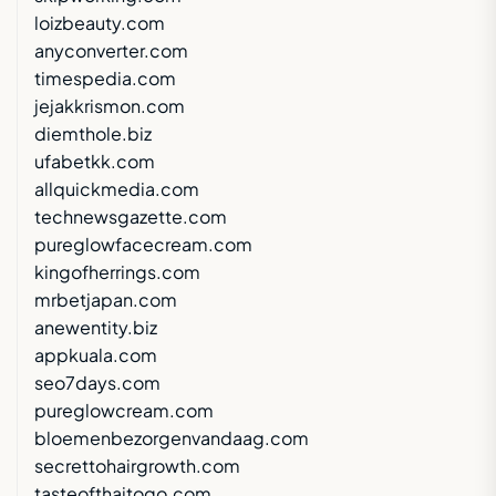
loizbeauty.com
anyconverter.com
timespedia.com
jejakkrismon.com
diemthole.biz
ufabetkk.com
allquickmedia.com
technewsgazette.com
pureglowfacecream.com
kingofherrings.com
mrbetjapan.com
anewentity.biz
appkuala.com
seo7days.com
pureglowcream.com
bloemenbezorgenvandaag.com
secrettohairgrowth.com
tasteofthaitogo.com