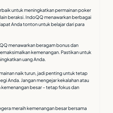
 terbaik untuk meningkatkan permainan poker
lain beraksi. IndoQQ menawarkan berbagai
at Anda tonton untuk belajar dari para
doQQ menawarkan beragam bonus dan
emaksimalkan kemenangan. Pastikan untuk
ingkatkan uang Anda.
mainan naik turun, jadi penting untuk tetap
tegi Anda. Jangan mengejar kekalahan atau
h kemenangan besar – tetap fokus dan
 segera meraih kemenangan besar bersama