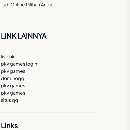
Judi Online Pilihan Anda
LINK LAINNYA
live hk
pkv games login
pkv games
dominoqq
pkv games
pkv games
situs qq
Links