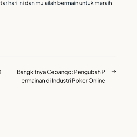
 hari ini dan mulailah bermain untuk meraih
Next
D
Bangkitnya Cebanqq: Pengubah P
post:
ermainan di Industri Poker Online