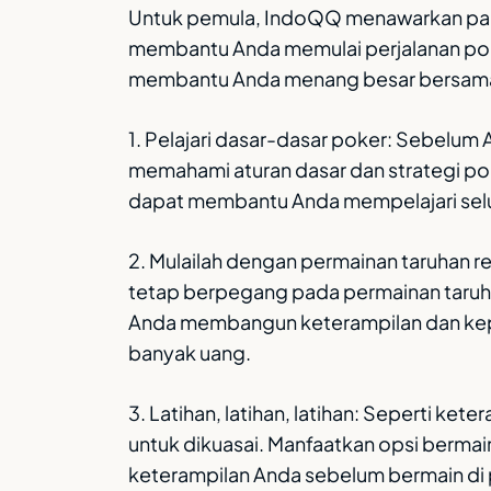
Untuk pemula, IndoQQ menawarkan pan
membantu Anda memulai perjalanan poke
membantu Anda menang besar bersam
1. Pelajari dasar-dasar poker: Sebelum
memahami aturan dasar dan strategi po
dapat membantu Anda mempelajari selu
2. Mulailah dengan permainan taruhan r
tetap berpegang pada permainan taruh
Anda membangun keterampilan dan kepe
banyak uang.
3. Latihan, latihan, latihan: Seperti ke
untuk dikuasai. Manfaatkan opsi berma
keterampilan Anda sebelum bermain di 