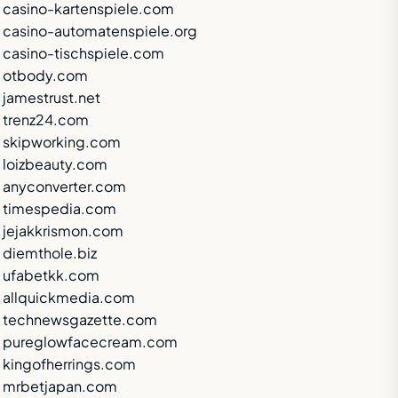
casino-kartenspiele.com
casino-automatenspiele.org
casino-tischspiele.com
otbody.com
jamestrust.net
trenz24.com
skipworking.com
loizbeauty.com
anyconverter.com
timespedia.com
jejakkrismon.com
diemthole.biz
ufabetkk.com
allquickmedia.com
technewsgazette.com
pureglowfacecream.com
kingofherrings.com
mrbetjapan.com