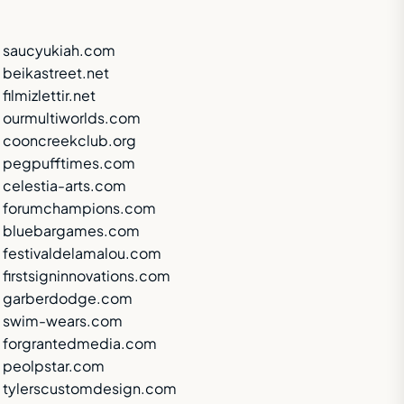
saucyukiah.com
beikastreet.net
filmizlettir.net
ourmultiworlds.com
cooncreekclub.org
pegpufftimes.com
celestia-arts.com
forumchampions.com
bluebargames.com
festivaldelamalou.com
firstsigninnovations.com
garberdodge.com
swim-wears.com
forgrantedmedia.com
peolpstar.com
tylerscustomdesign.com