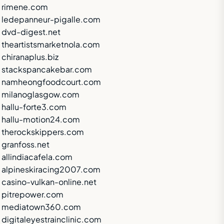
rimene.com
ledepanneur-pigalle.com
dvd-digest.net
theartistsmarketnola.com
chiranaplus.biz
stackspancakebar.com
namheongfoodcourt.com
milanoglasgow.com
hallu-forte3.com
hallu-motion24.com
therockskippers.com
granfoss.net
allindiacafela.com
alpineskiracing2007.com
casino-vulkan-online.net
pitrepower.com
mediatown360.com
digitaleyestrainclinic.com