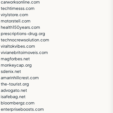
carworksonline.com
techtimesss.com
virylstore.com
motorstell.com
health150years.com
prescriptions-drug.org
technocrewsolution.com
viraltokvibes.com
vivianebritoimoveis.com
magforbes.net
monkeycap.org
sdenix.net
amarinhillcrest.com
the-tourist.org
advogato.net
isafebag.net
bloombergz.com
enterpriseboosts.com