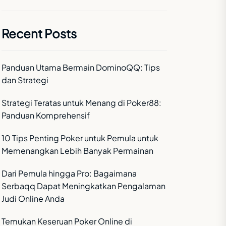
Recent Posts
Panduan Utama Bermain DominoQQ: Tips
dan Strategi
Strategi Teratas untuk Menang di Poker88:
Panduan Komprehensif
10 Tips Penting Poker untuk Pemula untuk
Memenangkan Lebih Banyak Permainan
Dari Pemula hingga Pro: Bagaimana
Serbaqq Dapat Meningkatkan Pengalaman
Judi Online Anda
Temukan Keseruan Poker Online di