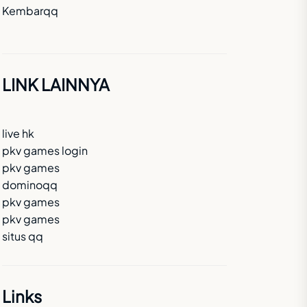
Kembarqq
LINK LAINNYA
live hk
pkv games login
pkv games
dominoqq
pkv games
pkv games
situs qq
Links