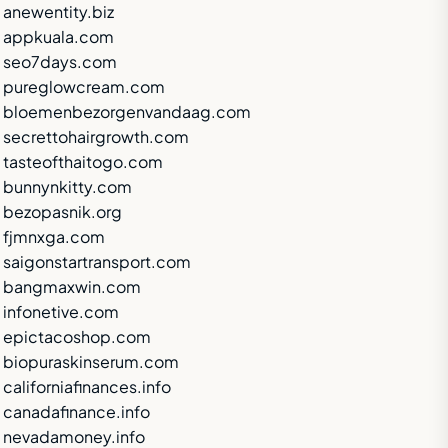
anewentity.biz
appkuala.com
seo7days.com
pureglowcream.com
bloemenbezorgenvandaag.com
secrettohairgrowth.com
tasteofthaitogo.com
bunnynkitty.com
bezopasnik.org
fjmnxga.com
saigonstartransport.com
bangmaxwin.com
infonetive.com
epictacoshop.com
biopuraskinserum.com
californiafinances.info
canadafinance.info
nevadamoney.info