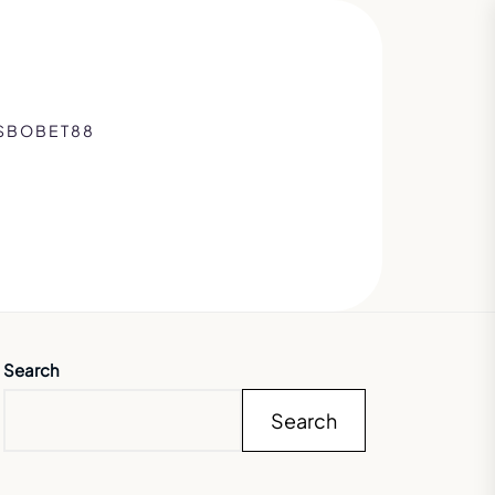
SBOBET88
Search
Search