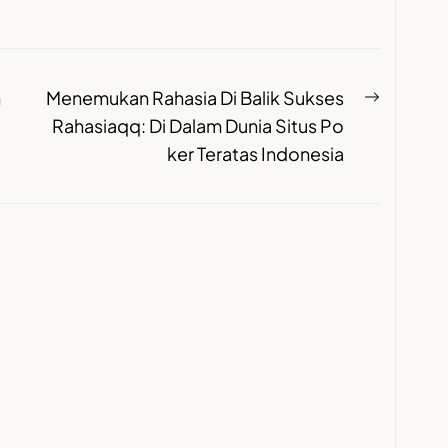
Next
n
Menemukan Rahasia Di Balik Sukses
post:
Rahasiaqq: Di Dalam Dunia Situs Po
ker Teratas Indonesia