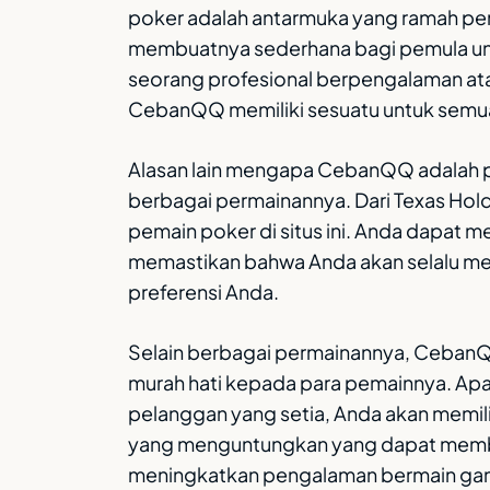
poker adalah antarmuka yang ramah peng
membuatnya sederhana bagi pemula unt
seorang profesional berpengalaman at
CebanQQ memiliki sesuatu untuk semu
Alasan lain mengapa CebanQQ adalah p
berbagai permainannya. Dari Texas Hold
pemain poker di situs ini. Anda dapat m
memastikan bahwa Anda akan selalu m
preferensi Anda.
Selain berbagai permainannya, Ceban
murah hati kepada para pemainnya. Ap
pelanggan yang setia, Anda akan memi
yang menguntungkan yang dapat memb
meningkatkan pengalaman bermain gam