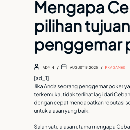
Mengapa Ce
pilihan tujua
penggemar 
ADMIN
AUGUST 19, 2025
PKV GAMES
[ad_1]
Jika Anda seorang penggemar poker yan
terkemuka, tidak terlihat lagi dari Ceba
dengan cepat mendapatkan reputasi se
untuk alasan yang baik.
Salah satu alasan utama mengapa Ceba