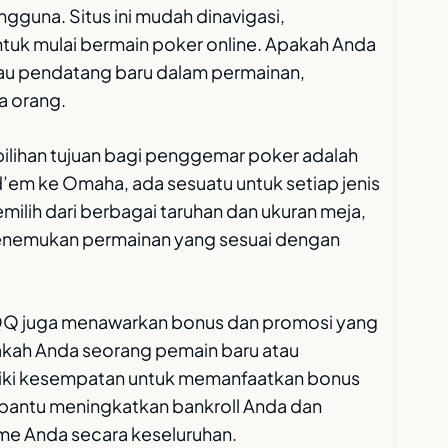
guna. Situs ini mudah dinavigasi,
uk mulai bermain poker online. Apakah Anda
au pendatang baru dalam permainan,
a orang.
ilihan tujuan bagi penggemar poker adalah
’em ke Omaha, ada sesuatu untuk setiap jenis
emilih dari berbagai taruhan dan ukuran meja,
enemukan permainan yang sesuai dengan
QQ juga menawarkan bonus dan promosi yang
akah Anda seorang pemain baru atau
liki kesempatan untuk memanfaatkan bonus
antu meningkatkan bankroll Anda dan
e Anda secara keseluruhan.