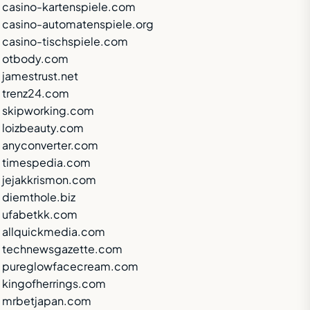
casino-kartenspiele.com
casino-automatenspiele.org
casino-tischspiele.com
otbody.com
jamestrust.net
trenz24.com
skipworking.com
loizbeauty.com
anyconverter.com
timespedia.com
jejakkrismon.com
diemthole.biz
ufabetkk.com
allquickmedia.com
technewsgazette.com
pureglowfacecream.com
kingofherrings.com
mrbetjapan.com