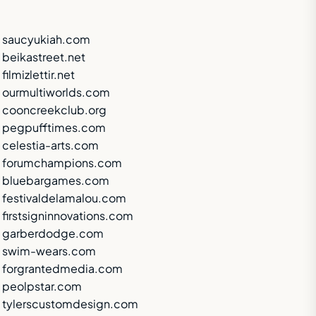
saucyukiah.com
beikastreet.net
filmizlettir.net
ourmultiworlds.com
cooncreekclub.org
pegpufftimes.com
celestia-arts.com
forumchampions.com
bluebargames.com
festivaldelamalou.com
firstsigninnovations.com
garberdodge.com
swim-wears.com
forgrantedmedia.com
peolpstar.com
tylerscustomdesign.com