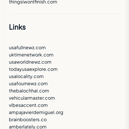
thingsiwontfinish.com
Links
usafullnewz.com
uktimenetwork.com
usaworldnewz.com
todayusaexplore.com
usalocality.com
usafournewz.com
thebalochhal.com
vehicularmaster.com
vibesaccent.com
ampajavierdemiguel.org
brainboosters.co
amberlately.com