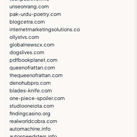
unseonrang.com
pak-urdu-poetry.com
blogcetra.com
internetmarketingsolutions.co
ollystvs.com
globalnewscx.com
dogslives.com
pdfbookplanet.com
queenofrattan.com
thequeenofrattan.com
denohubpro.com
blades-knife.com
one-piece-spoiler.com
studiooneiota.com
findingcasino.org
realworldcobra.com
automachine.info
autospeedsters.info