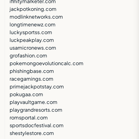
ifinitymarketer.com
jackpotkoning.com
modlinknetworks.com
longtimenewz.com
luckysportss.com
luckpeakplay.com
usamicronews.com
grofashion.com
pokemongoevolutioncalc.com
phishingbase.com
racegamings.com
primejackpotstay.com
pokugaa.com
playvaultgame.com
playgrandresorts.com
romsportal.com
sportsdocfestival.com
shestylestore.com