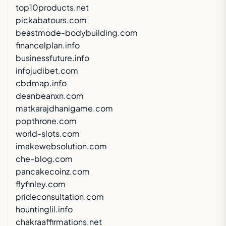
top10products.net
pickabatours.com
beastmode-bodybuilding.com
financelplan.info
businessfuture.info
infojudibet.com
cbdmap.info
deanbeanxn.com
matkarajdhanigame.com
popthrone.com
world-slots.com
imakewebsolution.com
che-blog.com
pancakecoinz.com
flyfinley.com
prideconsultation.com
hountinglil.info
chakraaffirmations.net