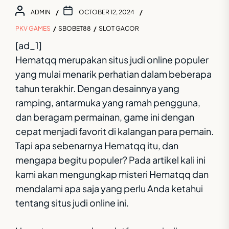
ADMIN
OCTOBER 12, 2024
PKV GAMES
SBOBET88
SLOT GACOR
[ad_1]
Hematqq merupakan situs judi online populer
yang mulai menarik perhatian dalam beberapa
tahun terakhir. Dengan desainnya yang
ramping, antarmuka yang ramah pengguna,
dan beragam permainan, game ini dengan
cepat menjadi favorit di kalangan para pemain.
Tapi apa sebenarnya Hematqq itu, dan
mengapa begitu populer? Pada artikel kali ini
kami akan mengungkap misteri Hematqq dan
mendalami apa saja yang perlu Anda ketahui
tentang situs judi online ini.