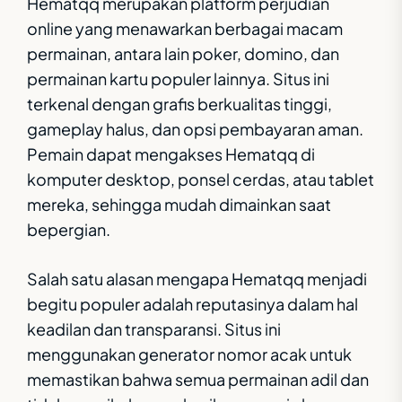
Hematqq merupakan platform perjudian
online yang menawarkan berbagai macam
permainan, antara lain poker, domino, dan
permainan kartu populer lainnya. Situs ini
terkenal dengan grafis berkualitas tinggi,
gameplay halus, dan opsi pembayaran aman.
Pemain dapat mengakses Hematqq di
komputer desktop, ponsel cerdas, atau tablet
mereka, sehingga mudah dimainkan saat
bepergian.
Salah satu alasan mengapa Hematqq menjadi
begitu populer adalah reputasinya dalam hal
keadilan dan transparansi. Situs ini
menggunakan generator nomor acak untuk
memastikan bahwa semua permainan adil dan