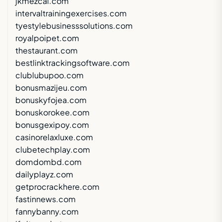
jkmezcal.com
intervaltrainingexercises.com
tyestylebusinesssolutions.com
royalpoipet.com
thestaurant.com
bestlinktrackingsoftware.com
clublubupoo.com
bonusmazijeu.com
bonuskyfojea.com
bonuskorokee.com
bonusgexipoy.com
casinorelaxluxe.com
clubetechplay.com
domdombd.com
dailyplayz.com
getprocrackhere.com
fastinnews.com
fannybanny.com