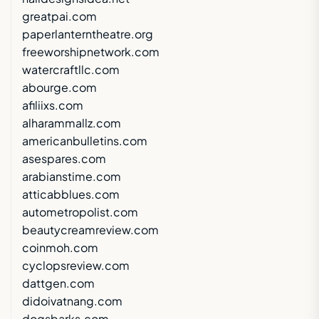
greatpai.com
paperlanterntheatre.org
freeworshipnetwork.com
watercraftllc.com
abourge.com
afiliixs.com
alharammallz.com
americanbulletins.com
asespares.com
arabianstime.com
atticabblues.com
autometropolist.com
beautycreamreview.com
coinmoh.com
cyclopsreview.com
dattgen.com
didoivatnang.com
dogsbarks.com