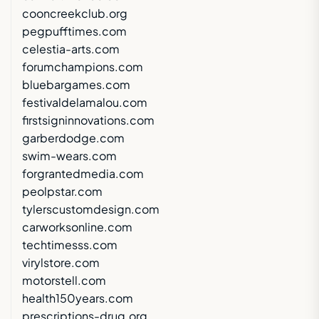
cooncreekclub.org
pegpufftimes.com
celestia-arts.com
forumchampions.com
bluebargames.com
festivaldelamalou.com
firstsigninnovations.com
garberdodge.com
swim-wears.com
forgrantedmedia.com
peolpstar.com
tylerscustomdesign.com
carworksonline.com
techtimesss.com
virylstore.com
motorstell.com
health150years.com
prescriptions-drug.org