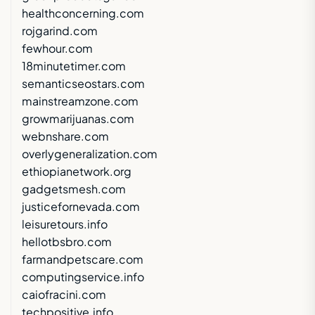
healthconcerning.com
rojgarind.com
fewhour.com
18minutetimer.com
semanticseostars.com
mainstreamzone.com
growmarijuanas.com
webnshare.com
overlygeneralization.com
ethiopianetwork.org
gadgetsmesh.com
justicefornevada.com
leisuretours.info
hellotbsbro.com
farmandpetscare.com
computingservice.info
caiofracini.com
techpositive.info