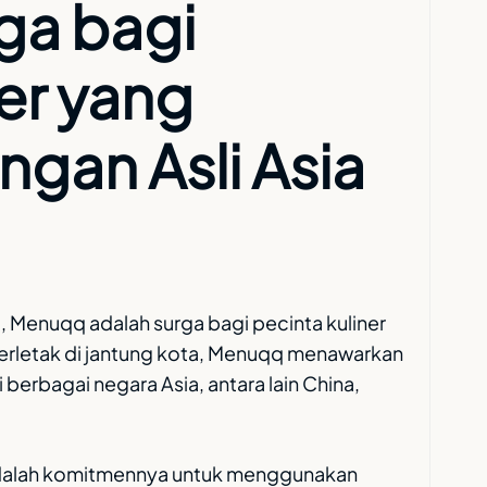
ga bagi
er yang
ngan Asli Asia
S
a, Menuqq adalah surga bagi pecinta kuliner
erletak di jantung kota, Menuqq menawarkan
berbagai negara Asia, antara lain China,
adalah komitmennya untuk menggunakan