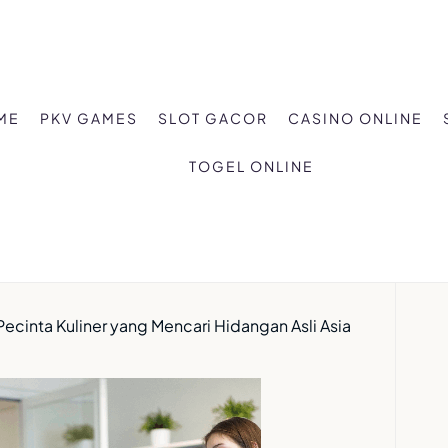
ME
PKV GAMES
SLOT GACOR
CASINO ONLINE
TOGEL ONLINE
ecinta Kuliner yang Mencari Hidangan Asli Asia