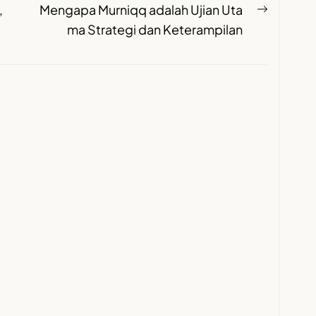
Next
,
Mengapa Murniqq adalah Ujian Uta
post:
ma Strategi dan Keterampilan