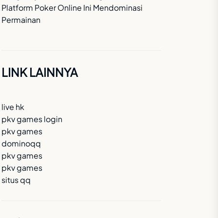
Platform Poker Online Ini Mendominasi
Permainan
LINK LAINNYA
live hk
pkv games login
pkv games
dominoqq
pkv games
pkv games
situs qq