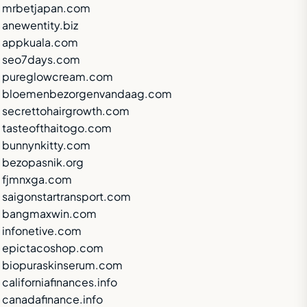
mrbetjapan.com
anewentity.biz
appkuala.com
seo7days.com
pureglowcream.com
bloemenbezorgenvandaag.com
secrettohairgrowth.com
tasteofthaitogo.com
bunnynkitty.com
bezopasnik.org
fjmnxga.com
saigonstartransport.com
bangmaxwin.com
infonetive.com
epictacoshop.com
biopuraskinserum.com
californiafinances.info
canadafinance.info