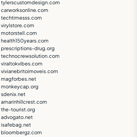
tylerscustomdesign.com
carworksonline.com
techtimesss.com
virylstore.com
motorstell.com
health150years.com
prescriptions-drug.org
technocrewsolution.com
viraltokvibes.com
vivianebritoimoveis.com
magforbes.net
monkeycap.org
sdenix.net
amarinhillcrest.com
the-tourist.org
advogato.net
isafebag.net
bloombergz.com