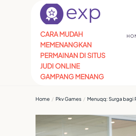
Skip
to
the
content
Cara
CARA MUDAH
HO
Mudah
MEMENANGKAN
Memenangkan
PERMAINAN DI SITUS
Permainan
JUDI ONLINE
di
Situs
GAMPANG MENANG
Judi
Online
Home
Pkv Games
Menuqq: Surga bagi P
Gampang
Menang