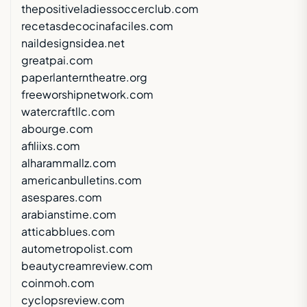
thepositiveladiessoccerclub.com
recetasdecocinafaciles.com
naildesignsidea.net
greatpai.com
paperlanterntheatre.org
freeworshipnetwork.com
watercraftllc.com
abourge.com
afiliixs.com
alharammallz.com
americanbulletins.com
asespares.com
arabianstime.com
atticabblues.com
autometropolist.com
beautycreamreview.com
coinmoh.com
cyclopsreview.com