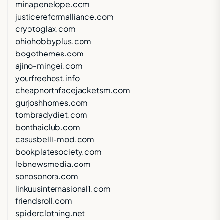
minapenelope.com
justicereformalliance.com
cryptoglax.com
ohiohobbyplus.com
bogothemes.com
ajino-mingei.com
yourfreehost.info
cheapnorthfacejacketsm.com
gurjoshhomes.com
tombradydiet.com
bonthaiclub.com
casusbelli-mod.com
bookplatesociety.com
lebnewsmedia.com
sonosonora.com
linkuusinternasional1.com
friendsroll.com
spiderclothing.net