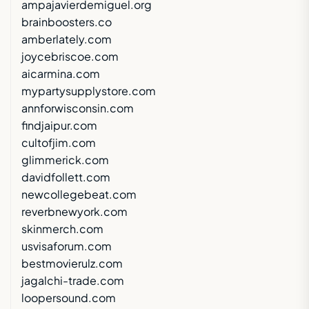
ampajavierdemiguel.org
brainboosters.co
amberlately.com
joycebriscoe.com
aicarmina.com
mypartysupplystore.com
annforwisconsin.com
findjaipur.com
cultofjim.com
glimmerick.com
davidfollett.com
newcollegebeat.com
reverbnewyork.com
skinmerch.com
usvisaforum.com
bestmovierulz.com
jagalchi-trade.com
loopersound.com