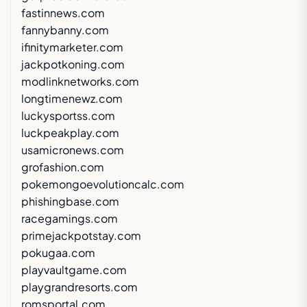
fastinnews.com
fannybanny.com
ifinitymarketer.com
jackpotkoning.com
modlinknetworks.com
longtimenewz.com
luckysportss.com
luckpeakplay.com
usamicronews.com
grofashion.com
pokemongoevolutioncalc.com
phishingbase.com
racegamings.com
primejackpotstay.com
pokugaa.com
playvaultgame.com
playgrandresorts.com
romsportal.com