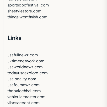
sportsdocfestival.com
shestylestore.com
thingsiwontfinish.com
Links
usafullnewz.com
uktimenetwork.com
usaworldnewz.com
todayusaexplore.com
usalocality.com
usafournewz.com
thebalochhal.com
vehicularmaster.com
vibesaccent.com