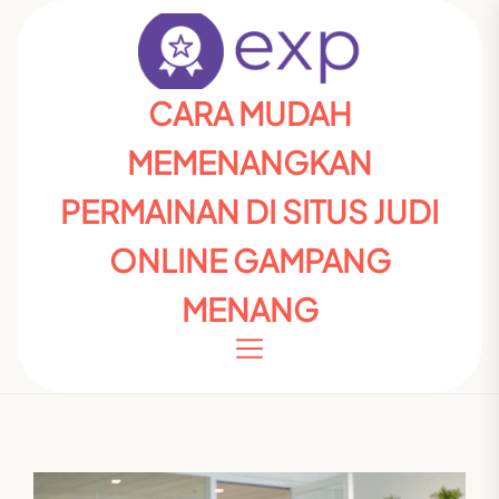
Skip
to
the
content
Cara
CARA MUDAH
Mudah
MEMENANGKAN
Memenangkan
Permainan
PERMAINAN DI SITUS JUDI
di
ONLINE GAMPANG
Situs
Judi
MENANG
Online
Gampang
Menang