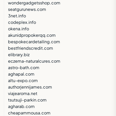
wondergadgetsshop.com
seatgurunews.com
3net.info
codeplex.info
okena.info
akunidpropokerqq.com
bespokecardetailing.com
bestfriendscredit.com
elibrary.biz
eczema-naturalcures.com
astro-bath.com
aghapal.com
altu-expo.com
authorjennijames.com
viajearoma.net
tsutsuji-parkin.com
agharab.com
cheapammousa.com