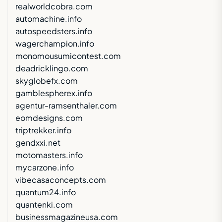
realworldcobra.com
automachine.info
autospeedsters.info
wagerchampion.info
monomousumicontest.com
deadricklingo.com
skyglobefx.com
gamblespherex.info
agentur-ramsenthaler.com
eomdesigns.com
triptrekker.info
gendxxi.net
motomasters.info
mycarzone.info
vibecasaconcepts.com
quantum24.info
quantenki.com
businessmagazineusa.com