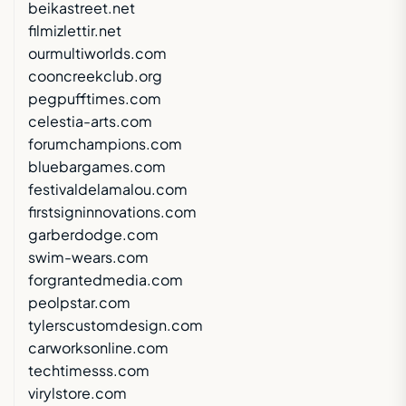
beikastreet.net
filmizlettir.net
ourmultiworlds.com
cooncreekclub.org
pegpufftimes.com
celestia-arts.com
forumchampions.com
bluebargames.com
festivaldelamalou.com
firstsigninnovations.com
garberdodge.com
swim-wears.com
forgrantedmedia.com
peolpstar.com
tylerscustomdesign.com
carworksonline.com
techtimesss.com
virylstore.com