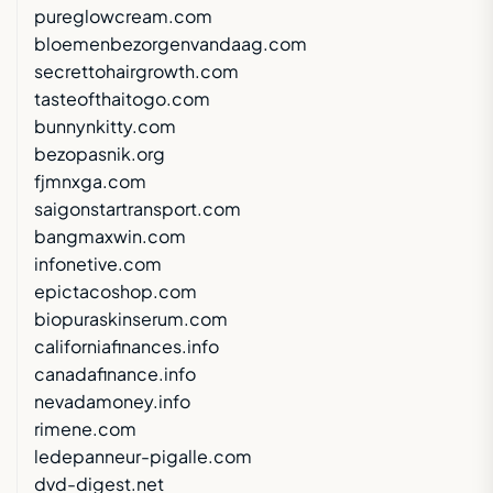
pureglowcream.com
bloemenbezorgenvandaag.com
secrettohairgrowth.com
tasteofthaitogo.com
bunnynkitty.com
bezopasnik.org
fjmnxga.com
saigonstartransport.com
bangmaxwin.com
infonetive.com
epictacoshop.com
biopuraskinserum.com
californiafinances.info
canadafinance.info
nevadamoney.info
rimene.com
ledepanneur-pigalle.com
dvd-digest.net