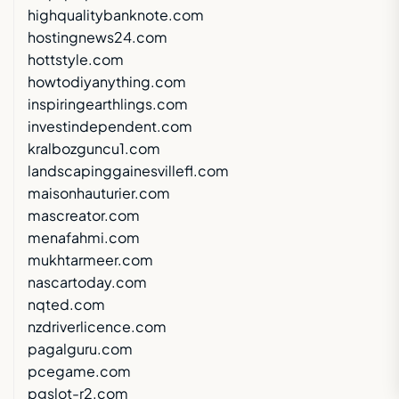
highqualitybanknote.com
hostingnews24.com
hottstyle.com
howtodiyanything.com
inspiringearthlings.com
investindependent.com
kralbozguncu1.com
landscapinggainesvillefl.com
maisonhauturier.com
mascreator.com
menafahmi.com
mukhtarmeer.com
nascartoday.com
nqted.com
nzdriverlicence.com
pagalguru.com
pcegame.com
pgslot-r2.com