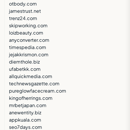
otbody.com
jamestrust.net
trenz24.com
skipworking.com
loizbeauty.com
anyconverter.com
timespedia.com
jejakkrismon.com
diemthole.biz
ufabetkk.com
allquickmedia.com
technewsgazette.com
pureglowfacecream.com
kingofherrings.com
mrbetjapan.com
anewentity.biz
appkuala.com
seo7days.com