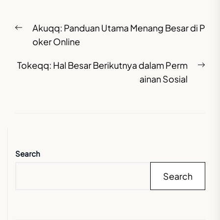
Post
Previous
Akuqq: Panduan Utama Menang Besar di P
navigation
post:
oker Online
Nex
Tokeqq: Hal Besar Berikutnya dalam Perm
pos
ainan Sosial
Search
Search