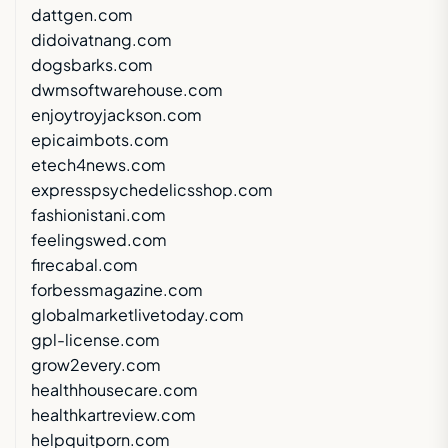
dattgen.com
didoivatnang.com
dogsbarks.com
dwmsoftwarehouse.com
enjoytroyjackson.com
epicaimbots.com
etech4news.com
expresspsychedelicsshop.com
fashionistani.com
feelingswed.com
firecabal.com
forbessmagazine.com
globalmarketlivetoday.com
gpl-license.com
grow2every.com
healthhousecare.com
healthkartreview.com
helpquitporn.com