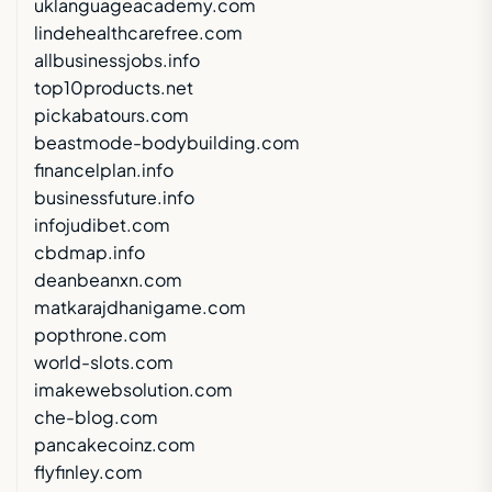
uklanguageacademy.com
lindehealthcarefree.com
allbusinessjobs.info
top10products.net
pickabatours.com
beastmode-bodybuilding.com
financelplan.info
businessfuture.info
infojudibet.com
cbdmap.info
deanbeanxn.com
matkarajdhanigame.com
popthrone.com
world-slots.com
imakewebsolution.com
che-blog.com
pancakecoinz.com
flyfinley.com