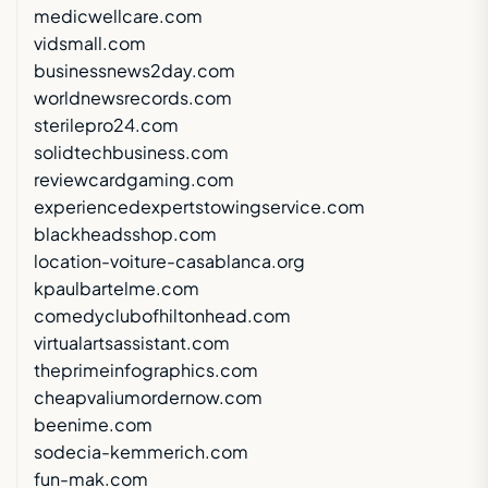
medicwellcare.com
vidsmall.com
businessnews2day.com
worldnewsrecords.com
sterilepro24.com
solidtechbusiness.com
reviewcardgaming.com
experiencedexpertstowingservice.com
blackheadsshop.com
location-voiture-casablanca.org
kpaulbartelme.com
comedyclubofhiltonhead.com
virtualartsassistant.com
theprimeinfographics.com
cheapvaliumordernow.com
beenime.com
sodecia-kemmerich.com
fun-mak.com