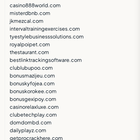
casino888world.com
misterdbnb.com
jkmezcal.com
intervaltrainingexercises.com
tyestylebusinesssolutions.com
royalpoipet.com
thestaurant.com
bestlinktrackingsoftware.com
clublubupoo.com
bonusmazijeu.com
bonuskyfojea.com
bonuskorokee.com
bonusgexipoy.com
casinorelaxluxe.com
clubetechplay.com
domdombd.com
dailyplayz.com
getprocrackhere.com