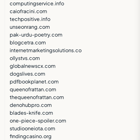
computingservice.info
caiofracini.com
techpositive.info
unseonrang.com
pak-urdu-poetry.com
blogcetra.com
internetmarketingsolutions.co
ollystvs.com
globalnewscx.com
dogslives.com
pdfbookplanet.com
queenofrattan.com
thequeenofrattan.com
denohubpro.com
blades-knife.com
one-piece-spoiler.com
studiooneiota.com
findingcasino.org