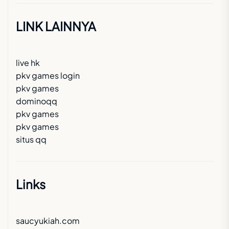
LINK LAINNYA
live hk
pkv games login
pkv games
dominoqq
pkv games
pkv games
situs qq
Links
saucyukiah.com