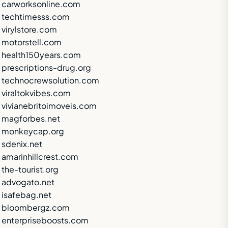
carworksonline.com
techtimesss.com
virylstore.com
motorstell.com
health150years.com
prescriptions-drug.org
technocrewsolution.com
viraltokvibes.com
vivianebritoimoveis.com
magforbes.net
monkeycap.org
sdenix.net
amarinhillcrest.com
the-tourist.org
advogato.net
isafebag.net
bloombergz.com
enterpriseboosts.com