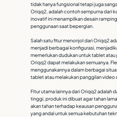
tidak hanya fungsional tetapi juga san
Oriqq2, adalah contoh sempurna dari 
inovatif ini menampilkan desain rampi
penggunaan saat bepergian.
Salah satu fitur menonjol dari Oriqq2 
menjadi berbagai konfigurasi, menjadi
memerlukan dudukan untuk tablet atau
Oriqq2 dapat melakukan semuanya. Fleksi
menggunakannya dalam berbagai situas
tablet atau melakukan panggilan video 
Fitur utama lainnya dari Oriqq2 adalah d
tinggi, produk ini dibuat agar tahan l
akan tahan terhadap keausan pengguna
yang andal untuk semua kebutuhan tek