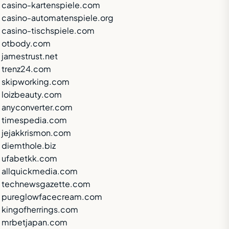
casino-kartenspiele.com
casino-automatenspiele.org
casino-tischspiele.com
otbody.com
jamestrust.net
trenz24.com
skipworking.com
loizbeauty.com
anyconverter.com
timespedia.com
jejakkrismon.com
diemthole.biz
ufabetkk.com
allquickmedia.com
technewsgazette.com
pureglowfacecream.com
kingofherrings.com
mrbetjapan.com