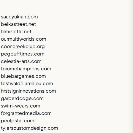
saucyukiah.com
beikastreet.net
filmizlettir.net
ourmultiworlds.com
cooncreekclub.org
pegpufftimes.com
celestia-arts.com
forumchampions.com
bluebargames.com
festivaldelamalou.com
firstsigninnovations.com
garberdodge.com
swim-wears.com
forgrantedmedia.com
peolpstar.com
tylerscustomdesign.com