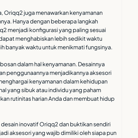
nya, Oriqq2 juga menawarkan kenyamanan
nnya. Hanya dengan beberapa langkah
 menjadi konfigurasi yang paling sesuai
dapat menghabiskan lebih sedikit waktu
ih banyak waktu untuk menikmati fungsinya.
robosan dalam hal kenyamanan. Desainnya
ahan penggunaannya menjadikannya aksesori
ang menghargai kenyamanan dalam kehidupan
nal yang sibuk atau individu yang paham
kan rutinitas harian Anda dan membuat hidup
sain inovatif Oriqq2 dan buktikan sendiri
i aksesori yang wajib dimiliki oleh siapa pun