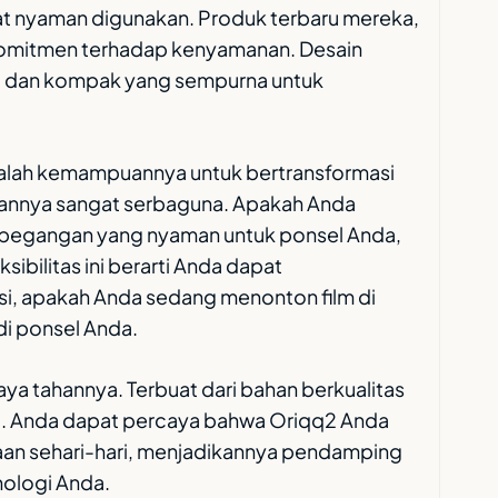
gat nyaman digunakan. Produk terbaru mereka,
komitmen terhadap kenyamanan. Desain
ng dan kompak yang sempurna untuk
adalah kemampuannya untuk bertransformasi
kannya sangat serbaguna. Apakah Anda
 pegangan yang nyaman untuk ponsel Anda,
bilitas ini berarti Anda dapat
i, apakah Anda sedang menonton film di
di ponsel Anda.
aya tahannya. Terbuat dari bahan berkualitas
ama. Anda dapat percaya bahwa Oriqq2 Anda
an sehari-hari, menjadikannya pendamping
nologi Anda.