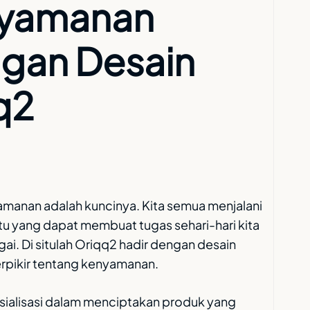
nyamanan
ngan Desain
q2
yamanan adalah kuncinya. Kita semua menjalani
tu yang dapat membuat tugas sehari-hari kita
gai. Di situlah Oriqq2 hadir dengan desain
erpikir tentang kenyamanan.
sialisasi dalam menciptakan produk yang