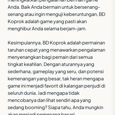
Anda. Baik Anda bermain untuk bersenang-
senang atau ingin menguji keberuntungan, BD
Koprok adalah game yang pasti akan
menghibur Anda selama berjam-jam.
Kesimpulannya, BD Koprok adalah permainan
taruhan cepat yang menawarkan pengalaman
menyenangkan bagi pemain dari semua
tingkat keahlian. Dengan aturannya yang
sederhana, gameplay yang seru, dan potensi
kemenangan yang besar, tak heran mengapa
game ini menjadi favorit di kalangan penjudi di
seluruh dunia. Jadi mengapa tidak
mencobanya dan lihat sendiri apa yang
sedang booming? Siapa tahu, Anda mungkin
akan menjadi pemenang besar!