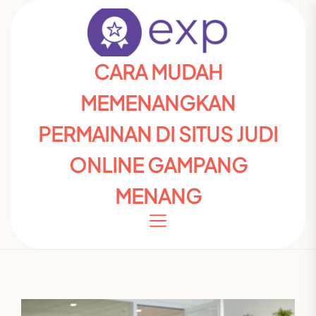
Skip
to
the
content
Cara
CARA MUDAH
Mudah
MEMENANGKAN
Memenangkan
Permainan
PERMAINAN DI SITUS JUDI
di
ONLINE GAMPANG
Situs
Judi
MENANG
Online
Gampang
Menang