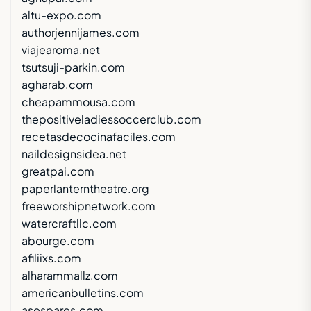
altu-expo.com
authorjennijames.com
viajearoma.net
tsutsuji-parkin.com
agharab.com
cheapammousa.com
thepositiveladiessoccerclub.com
recetasdecocinafaciles.com
naildesignsidea.net
greatpai.com
paperlanterntheatre.org
freeworshipnetwork.com
watercraftllc.com
abourge.com
afiliixs.com
alharammallz.com
americanbulletins.com
asespares.com