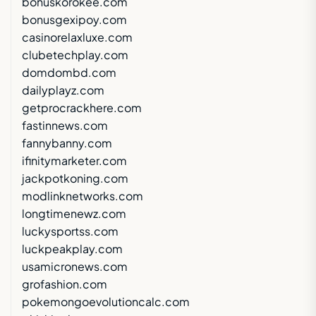
bonuskorokee.com
bonusgexipoy.com
casinorelaxluxe.com
clubetechplay.com
domdombd.com
dailyplayz.com
getprocrackhere.com
fastinnews.com
fannybanny.com
ifinitymarketer.com
jackpotkoning.com
modlinknetworks.com
longtimenewz.com
luckysportss.com
luckpeakplay.com
usamicronews.com
grofashion.com
pokemongoevolutioncalc.com