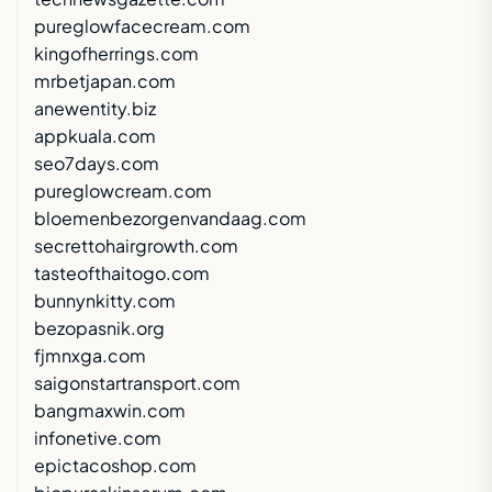
pureglowfacecream.com
kingofherrings.com
mrbetjapan.com
anewentity.biz
appkuala.com
seo7days.com
pureglowcream.com
bloemenbezorgenvandaag.com
secrettohairgrowth.com
tasteofthaitogo.com
bunnynkitty.com
bezopasnik.org
fjmnxga.com
saigonstartransport.com
bangmaxwin.com
infonetive.com
epictacoshop.com