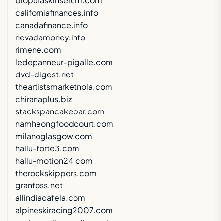
biopuraskinserum.com
californiafinances.info
canadafinance.info
nevadamoney.info
rimene.com
ledepanneur-pigalle.com
dvd-digest.net
theartistsmarketnola.com
chiranaplus.biz
stackspancakebar.com
namheongfoodcourt.com
milanoglasgow.com
hallu-forte3.com
hallu-motion24.com
therockskippers.com
granfoss.net
allindiacafela.com
alpineskiracing2007.com