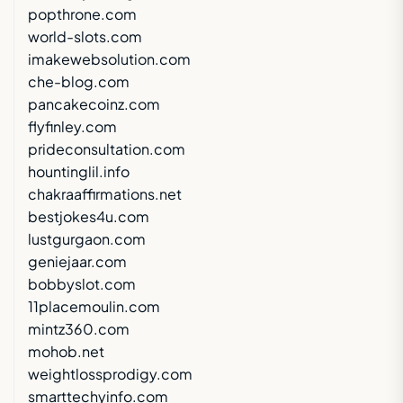
popthrone.com
world-slots.com
imakewebsolution.com
che-blog.com
pancakecoinz.com
flyfinley.com
prideconsultation.com
hountinglil.info
chakraaffirmations.net
bestjokes4u.com
lustgurgaon.com
geniejaar.com
bobbyslot.com
11placemoulin.com
mintz360.com
mohob.net
weightlossprodigy.com
smarttechyinfo.com