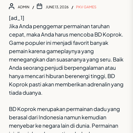
ADMIN
JUNE 13, 2026
PKV GAMES
[ad_1]
Jika Anda penggemar permainan taruhan
cepat, maka Anda harus mencoba BD Koprok.
Game populer ini menjadi favorit banyak
pemain karena gameplaynya yang
menegangkan dan suasananya yang seru. Baik
Anda seorang penjudi berpengalaman atau
hanya mencari hiburan berenergi tinggi, BD
Koprok pasti akan memberikan adrenalin yang
tiada duanya.
BD Koprok merupakan permainan dadu yang
berasal dari Indonesia namun kemudian
menyebar ke negara lain di dunia. Permainan