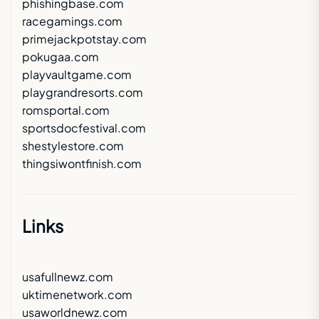
phishingbase.com
racegamings.com
primejackpotstay.com
pokugaa.com
playvaultgame.com
playgrandresorts.com
romsportal.com
sportsdocfestival.com
shestylestore.com
thingsiwontfinish.com
Links
usafullnewz.com
uktimenetwork.com
usaworldnewz.com