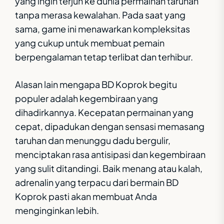
yang ingin terjun ke dunia permainan taruhan
tanpa merasa kewalahan. Pada saat yang
sama, game ini menawarkan kompleksitas
yang cukup untuk membuat pemain
berpengalaman tetap terlibat dan terhibur.
Alasan lain mengapa BD Koprok begitu
populer adalah kegembiraan yang
dihadirkannya. Kecepatan permainan yang
cepat, dipadukan dengan sensasi memasang
taruhan dan menunggu dadu bergulir,
menciptakan rasa antisipasi dan kegembiraan
yang sulit ditandingi. Baik menang atau kalah,
adrenalin yang terpacu dari bermain BD
Koprok pasti akan membuat Anda
menginginkan lebih.