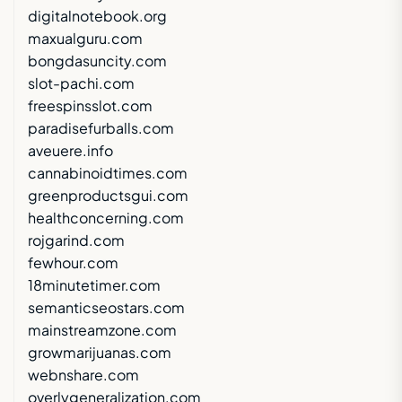
digitalnotebook.org
maxualguru.com
bongdasuncity.com
slot-pachi.com
freespinsslot.com
paradisefurballs.com
aveuere.info
cannabinoidtimes.com
greenproductsgui.com
healthconcerning.com
rojgarind.com
fewhour.com
18minutetimer.com
semanticseostars.com
mainstreamzone.com
growmarijuanas.com
webnshare.com
overlygeneralization.com