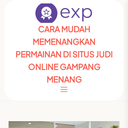
Skip
to
the
content
Cara
CARA MUDAH
Mudah
MEMENANGKAN
Memenangkan
Permainan
PERMAINAN DI SITUS JUDI
di
ONLINE GAMPANG
Situs
Judi
MENANG
Online
Gampang
Menang