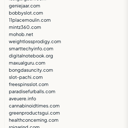
geniejaar.com
bobbyslot.com
11placemoulin.com
mintz360.com
mohob.net
weightlossprodigy.com
smarttechyinfo.com
digitalnotebook.org
maxualguru.com
bongdasuncity.com
slot-pachi.com
freespinsslot.com
paradisefurballs.com
aveuere.info
cannabinoidtimes.com
greenproductsgui.com
healthconcerning.com
rojgarind.com