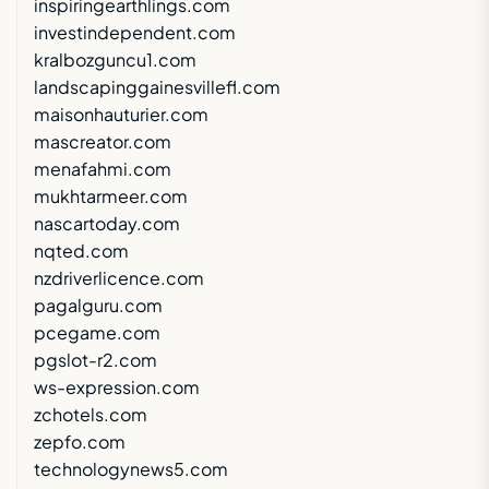
inspiringearthlings.com
investindependent.com
kralbozguncu1.com
landscapinggainesvillefl.com
maisonhauturier.com
mascreator.com
menafahmi.com
mukhtarmeer.com
nascartoday.com
nqted.com
nzdriverlicence.com
pagalguru.com
pcegame.com
pgslot-r2.com
ws-expression.com
zchotels.com
zepfo.com
technologynews5.com