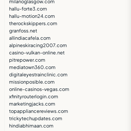
milanoglasgow.com
hallu-forte3.com
hallu-motion24.com
therockskippers.com
granfoss.net
allindiacafela.com
alpineskiracing2007.com
casino-vulkan-online.net
pitrepower.com
mediatown360.com
digitaleyestrainclinic.com
missionposible.com
online-casinos-vegas.com
xfinityrouterlogin.com
marketingjacks.com
topappliancereviews.com
trickytechupdates.com
hindiabhimaan.com