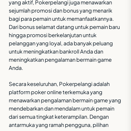
yang aktif, Pokerpelangi juga menawarkan
sejumlah promosi dan bonus yang menarik
bagi para pemain untuk memanfaatkannya.
Dari bonus selamat datang untuk pemain baru
hingga promosi berkelanjutan untuk
pelanggan yang loyal, ada banyak peluang
untuk meningkatkan bankroll Anda dan
meningkatkan pengalaman bermain game
Anda.
Secara keseluruhan, Pokerpelangi adalah
platform poker online terkemuka yang
menawarkan pengalaman bermain game yang
mendebarkan dan mendalam untuk pemain
dari semua tingkat keterampilan. Dengan
antarmuka yang ramah pengguna, pilihan