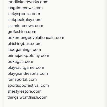
modlinknetworks.com
longtimenewz.com
luckysportss.com
luckpeakplay.com
usamicronews.com
grofashion.com
pokemongoevolutioncalc.com
phishingbase.com
racegamings.com
primejackpotstay.com
pokugaa.com
playvaultgame.com
playgrandresorts.com
romsportal.com
sportsdocfestival.com
shestylestore.com
thingsiwontfinish.com