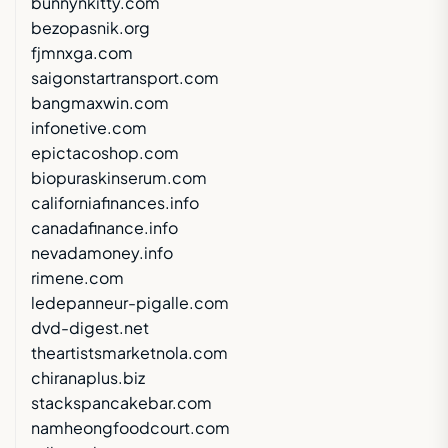
bunnynkitty.com
bezopasnik.org
fjmnxga.com
saigonstartransport.com
bangmaxwin.com
infonetive.com
epictacoshop.com
biopuraskinserum.com
californiafinances.info
canadafinance.info
nevadamoney.info
rimene.com
ledepanneur-pigalle.com
dvd-digest.net
theartistsmarketnola.com
chiranaplus.biz
stackspancakebar.com
namheongfoodcourt.com