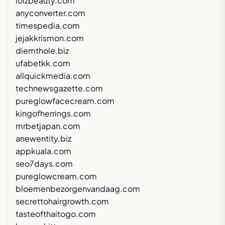
loizbeauty.com
anyconverter.com
timespedia.com
jejakkrismon.com
diemthole.biz
ufabetkk.com
allquickmedia.com
technewsgazette.com
pureglowfacecream.com
kingofherrings.com
mrbetjapan.com
anewentity.biz
appkuala.com
seo7days.com
pureglowcream.com
bloemenbezorgenvandaag.com
secrettohairgrowth.com
tasteofthaitogo.com