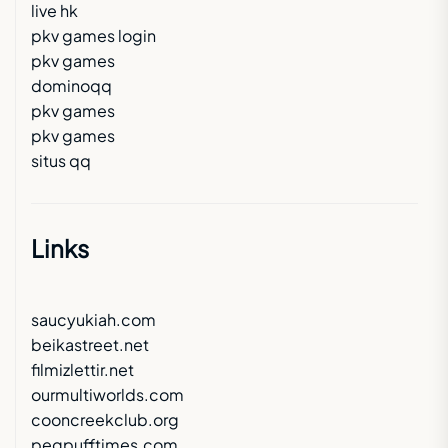
live hk
pkv games login
pkv games
dominoqq
pkv games
pkv games
situs qq
Links
saucyukiah.com
beikastreet.net
filmizlettir.net
ourmultiworlds.com
cooncreekclub.org
pegpufftimes.com