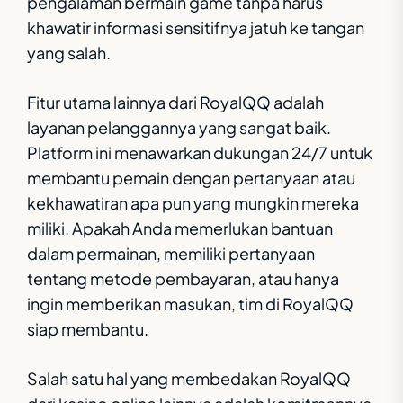
pengalaman bermain game tanpa harus
khawatir informasi sensitifnya jatuh ke tangan
yang salah.
Fitur utama lainnya dari RoyalQQ adalah
layanan pelanggannya yang sangat baik.
Platform ini menawarkan dukungan 24/7 untuk
membantu pemain dengan pertanyaan atau
kekhawatiran apa pun yang mungkin mereka
miliki. Apakah Anda memerlukan bantuan
dalam permainan, memiliki pertanyaan
tentang metode pembayaran, atau hanya
ingin memberikan masukan, tim di RoyalQQ
siap membantu.
Salah satu hal yang membedakan RoyalQQ