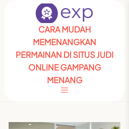
Skip
to
the
content
Cara
CARA MUDAH
Mudah
MEMENANGKAN
Memenangkan
Permainan
PERMAINAN DI SITUS JUDI
di
ONLINE GAMPANG
Situs
Judi
MENANG
Online
Gampang
Menang