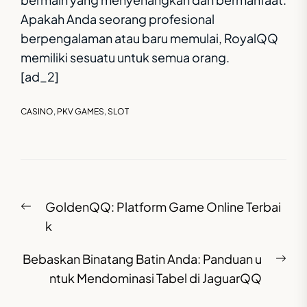
Apakah Anda seorang profesional
berpengalaman atau baru memulai, RoyalQQ
memiliki sesuatu untuk semua orang.
[ad_2]
CASINO
,
PKV GAMES
,
SLOT
Post
Previous
GoldenQQ: Platform Game Online Terbai
navigation
post:
k
Nex
Bebaskan Binatang Batin Anda: Panduan u
pos
ntuk Mendominasi Tabel di JaguarQQ