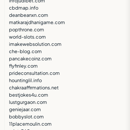
infojudibet.com
cbdmap.info
deanbeanxn.com
matkarajdhanigame.com
popthrone.com
world-slots.com
imakewebsolution.com
che-blog.com
pancakecoinz.com
flyfinley.com
prideconsultation.com
hountinglil.info
chakraaffirmations.net
bestjokes4u.com
lustgurgaon.com
geniejaar.com
bobbyslot.com
11placemoulin.com