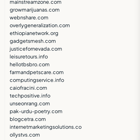
mainstreamzone.com
growmarijuanas.com
webnshare.com
overlygeneralization.com
ethiopianetwork.org
gadgetsmesh.com
justicefornevada.com
leisuretours.info
hellotbsbro.com
farmandpetscare.com
computingservice.info
caiofracini.com
techpositive.info
unseonrang.com
pak-urdu-poetry.com
blogcetra.com
internetmarketingsolutions.co
ollystvs.com