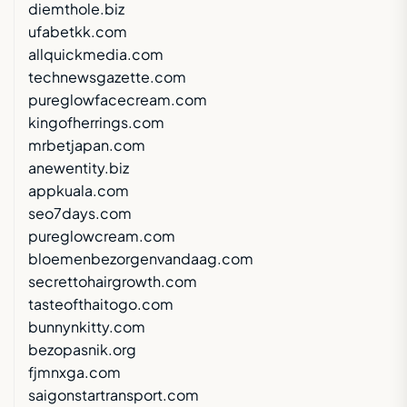
diemthole.biz
ufabetkk.com
allquickmedia.com
technewsgazette.com
pureglowfacecream.com
kingofherrings.com
mrbetjapan.com
anewentity.biz
appkuala.com
seo7days.com
pureglowcream.com
bloemenbezorgenvandaag.com
secrettohairgrowth.com
tasteofthaitogo.com
bunnynkitty.com
bezopasnik.org
fjmnxga.com
saigonstartransport.com