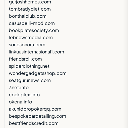
gurjoshhomes.com
tombradydiet.com
bonthaiclub.com
casusbelli-mod.com
bookplatesociety.com
lebnewsmedia.com
sonosonora.com
linkuusinternasional1.com
friendsroll.com
spiderclothing.net
wondergadgetsshop.com
seatgurunews.com
3net.info
codeplex.info
okena.info
akunidpropokerqq.com
bespokecardetailing.com
bestfriendscredit.com