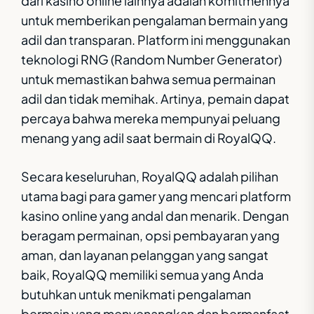
dari kasino online lainnya adalah komitmennya
untuk memberikan pengalaman bermain yang
adil dan transparan. Platform ini menggunakan
teknologi RNG (Random Number Generator)
untuk memastikan bahwa semua permainan
adil dan tidak memihak. Artinya, pemain dapat
percaya bahwa mereka mempunyai peluang
menang yang adil saat bermain di RoyalQQ.
Secara keseluruhan, RoyalQQ adalah pilihan
utama bagi para gamer yang mencari platform
kasino online yang andal dan menarik. Dengan
beragam permainan, opsi pembayaran yang
aman, dan layanan pelanggan yang sangat
baik, RoyalQQ memiliki semua yang Anda
butuhkan untuk menikmati pengalaman
bermain yang menyenangkan dan bermanfaat.