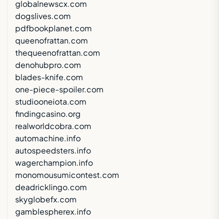
globalnewscx.com
dogslives.com
pdfbookplanet.com
queenofrattan.com
thequeenofrattan.com
denohubpro.com
blades-knife.com
one-piece-spoiler.com
studiooneiota.com
findingcasino.org
realworldcobra.com
automachine.info
autospeedsters.info
wagerchampion.info
monomousumicontest.com
deadricklingo.com
skyglobefx.com
gamblespherex.info