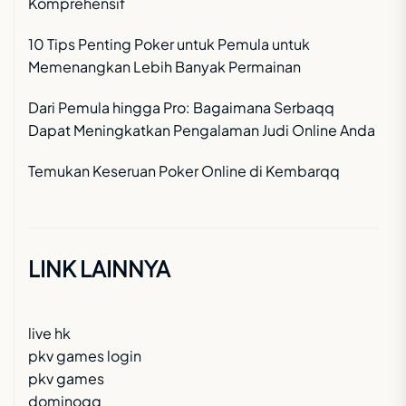
Komprehensif
10 Tips Penting Poker untuk Pemula untuk
Memenangkan Lebih Banyak Permainan
Dari Pemula hingga Pro: Bagaimana Serbaqq
Dapat Meningkatkan Pengalaman Judi Online Anda
Temukan Keseruan Poker Online di Kembarqq
LINK LAINNYA
live hk
pkv games login
pkv games
dominoqq