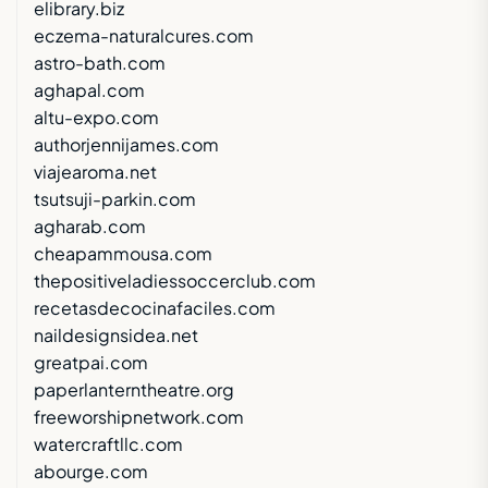
elibrary.biz
eczema-naturalcures.com
astro-bath.com
aghapal.com
altu-expo.com
authorjennijames.com
viajearoma.net
tsutsuji-parkin.com
agharab.com
cheapammousa.com
thepositiveladiessoccerclub.com
recetasdecocinafaciles.com
naildesignsidea.net
greatpai.com
paperlanterntheatre.org
freeworshipnetwork.com
watercraftllc.com
abourge.com