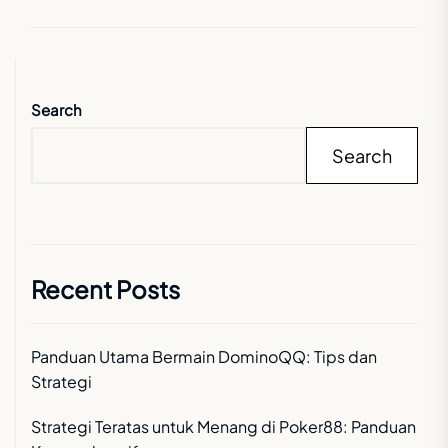
Search
Search
Recent Posts
Panduan Utama Bermain DominoQQ: Tips dan
Strategi
Strategi Teratas untuk Menang di Poker88: Panduan