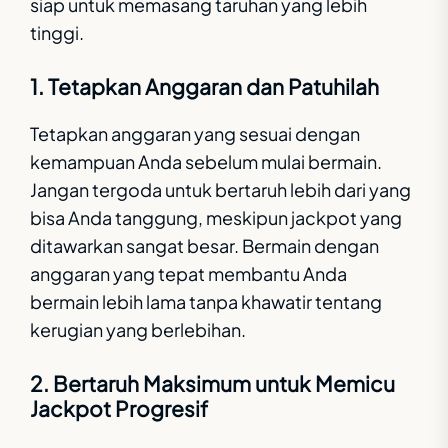
siap untuk memasang taruhan yang lebih
tinggi.
1.
Tetapkan Anggaran dan Patuhilah
Tetapkan anggaran yang sesuai dengan
kemampuan Anda sebelum mulai bermain.
Jangan tergoda untuk bertaruh lebih dari yang
bisa Anda tanggung, meskipun jackpot yang
ditawarkan sangat besar. Bermain dengan
anggaran yang tepat membantu Anda
bermain lebih lama tanpa khawatir tentang
kerugian yang berlebihan.
2.
Bertaruh Maksimum untuk Memicu
Jackpot Progresif