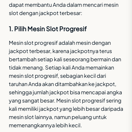
dapat membantu Anda dalam mencari mesin
slot dengan jackpot terbesar:
1.
Pilih Mesin Slot Progresif
Mesin slot progresif adalah mesin dengan
jackpot terbesar, karena jackpotnya terus
bertambah setiap kali seseorang bermain dan
tidak menang. Setiap kali Anda memainkan
mesin slot progresif, sebagian kecil dari
taruhan Anda akan ditambahkan ke jackpot,
sehingga jumlah jackpot bisa mencapai angka
yang sangat besar. Mesin slot progresif sering
kali memiliki jackpot yang lebih besar daripada
mesin slot lainnya, namun peluang untuk
memenangkannya lebih kecil.