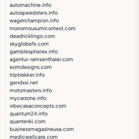
automachine.info
autospeedsters.info
wagerchampion.info
monomousumicontest.com
deadricklingo.com
skyglobefx.com
gamblespherex.info
agentur-ramsenthaler.com
eomdesigns.com
triptrekker.info
gendxxi.net
motomasters.info
mycarzone.info
vibecasaconcepts.com
quantum24.info
quantenki.com
businessmagazineusa.com
medicwellcare.com