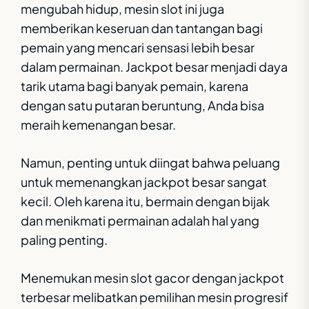
mengubah hidup, mesin slot ini juga
memberikan keseruan dan tantangan bagi
pemain yang mencari sensasi lebih besar
dalam permainan. Jackpot besar menjadi daya
tarik utama bagi banyak pemain, karena
dengan satu putaran beruntung, Anda bisa
meraih kemenangan besar.
Namun, penting untuk diingat bahwa peluang
untuk memenangkan jackpot besar sangat
kecil. Oleh karena itu, bermain dengan bijak
dan menikmati permainan adalah hal yang
paling penting.
Menemukan mesin slot gacor dengan jackpot
terbesar melibatkan pemilihan mesin progresif