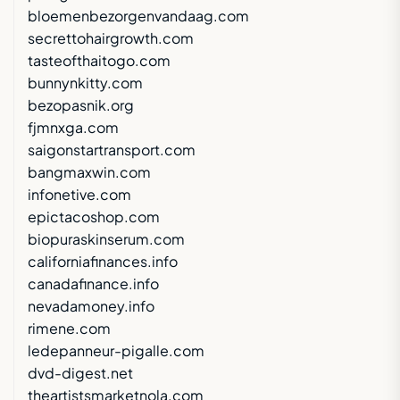
bloemenbezorgenvandaag.com
secrettohairgrowth.com
tasteofthaitogo.com
bunnynkitty.com
bezopasnik.org
fjmnxga.com
saigonstartransport.com
bangmaxwin.com
infonetive.com
epictacoshop.com
biopuraskinserum.com
californiafinances.info
canadafinance.info
nevadamoney.info
rimene.com
ledepanneur-pigalle.com
dvd-digest.net
theartistsmarketnola.com