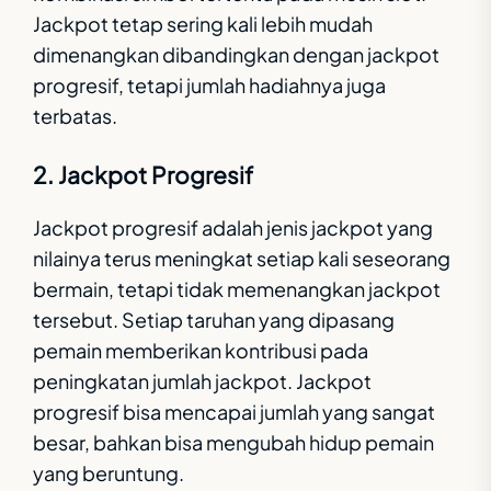
Jackpot tetap sering kali lebih mudah
dimenangkan dibandingkan dengan jackpot
progresif, tetapi jumlah hadiahnya juga
terbatas.
2.
Jackpot Progresif
Jackpot progresif adalah jenis jackpot yang
nilainya terus meningkat setiap kali seseorang
bermain, tetapi tidak memenangkan jackpot
tersebut. Setiap taruhan yang dipasang
pemain memberikan kontribusi pada
peningkatan jumlah jackpot. Jackpot
progresif bisa mencapai jumlah yang sangat
besar, bahkan bisa mengubah hidup pemain
yang beruntung.