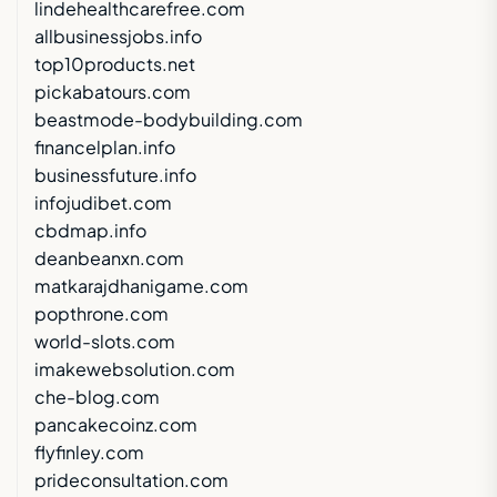
lindehealthcarefree.com
allbusinessjobs.info
top10products.net
pickabatours.com
beastmode-bodybuilding.com
financelplan.info
businessfuture.info
infojudibet.com
cbdmap.info
deanbeanxn.com
matkarajdhanigame.com
popthrone.com
world-slots.com
imakewebsolution.com
che-blog.com
pancakecoinz.com
flyfinley.com
prideconsultation.com