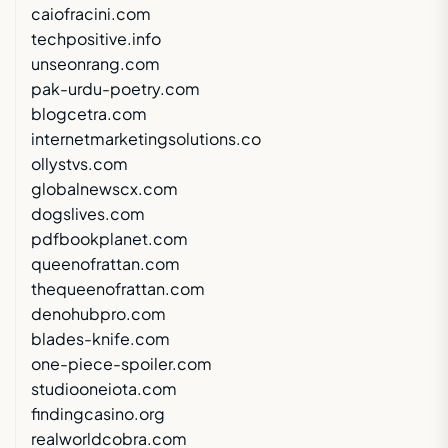
caiofracini.com
techpositive.info
unseonrang.com
pak-urdu-poetry.com
blogcetra.com
internetmarketingsolutions.co
ollystvs.com
globalnewscx.com
dogslives.com
pdfbookplanet.com
queenofrattan.com
thequeenofrattan.com
denohubpro.com
blades-knife.com
one-piece-spoiler.com
studiooneiota.com
findingcasino.org
realworldcobra.com