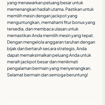
yang menawarkan peluang besar untuk
memenangkan hadiah utama. Pastikan untuk
memilih mesin dengan jackpot yang
menguntungkan, memahami fitur bonus yang
tersedia, dan membaca ulasan untuk
memastikan Anda memilih mesin yang tepat.
Dengan mengelola anggaran taruhan dengan
bijak dan bertaruh secara strategis, Anda
dapat memaksimalkan peluang Anda untuk
meraih jackpot besar dan menikmati
pengalaman bermain yang menyenangkan.
Selamat bermain dan semoga beruntung!