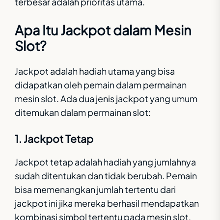
terbesar adalah prioritas utama.
Apa Itu Jackpot dalam Mesin
Slot?
Jackpot adalah hadiah utama yang bisa
didapatkan oleh pemain dalam permainan
mesin slot. Ada dua jenis jackpot yang umum
ditemukan dalam permainan slot:
1.
Jackpot Tetap
Jackpot tetap adalah hadiah yang jumlahnya
sudah ditentukan dan tidak berubah. Pemain
bisa memenangkan jumlah tertentu dari
jackpot ini jika mereka berhasil mendapatkan
kombinasi simbol tertentu pada mesin slot.