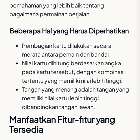
pemahaman yang lebih baik tentang
bagaimana permainan berjalan.
Beberapa Hal yang Harus Diperhatikan
Pembagian kartu dilakukan secara
merata antara pemain dan bandar.
Nilai kartu dihitung berdasarkan angka
pada kartu tersebut, dengan kombinasi
tertentu yang memiliki nilai lebih tinggi.
Tangan yang menang adalah tangan yang
memiliki nilai kartu lebih tinggi
dibandingkan tangan lawan.
Manfaatkan Fitur-fitur yang
Tersedia