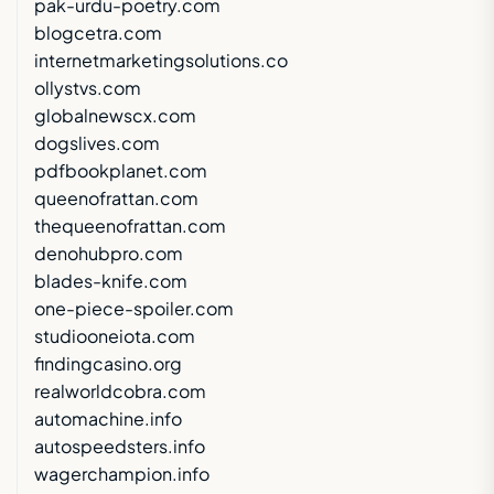
pak-urdu-poetry.com
blogcetra.com
internetmarketingsolutions.co
ollystvs.com
globalnewscx.com
dogslives.com
pdfbookplanet.com
queenofrattan.com
thequeenofrattan.com
denohubpro.com
blades-knife.com
one-piece-spoiler.com
studiooneiota.com
findingcasino.org
realworldcobra.com
automachine.info
autospeedsters.info
wagerchampion.info