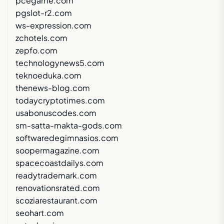
pcegame.com
pgslot-r2.com
ws-expression.com
zchotels.com
zepfo.com
technologynews5.com
teknoeduka.com
thenews-blog.com
todaycryptotimes.com
usabonuscodes.com
sm-satta-makta-gods.com
softwaredegimnasios.com
soopermagazine.com
spacecoastdailys.com
readytrademark.com
renovationsrated.com
scoziarestaurant.com
seohart.com