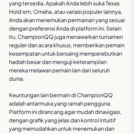
yang tersedia. Apakah Anda lebih suka Texas
Hold’em, Omaha, atau variasi populer lainnya,
Anda akan menemukan permainan yang sesuai
dengan preferensi Anda di platform ini. Selain
itu, ChampionQQ juga menawarkan turnamen
reguler dan acara khusus, memberikan pemain
kesempatan untuk bersaing memperebutkan
hadiah besar dan menguji keterampilan
mereka melawan pemain lain dari seluruh
dunia.
Keuntungan lain bermain di ChampionQQ
adalah antarmuka yang ramah pengguna.
Platform ini dirancang agar mudah dinavigasi,
dengan grafik yang jelas dan kontrol intuitif
yang memudahkan untuk menemukan dan