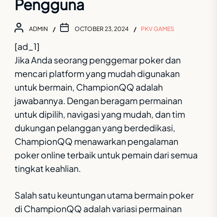
Pengguna
ADMIN
OCTOBER 23, 2024
PKV GAMES
[ad_1]
Jika Anda seorang penggemar poker dan
mencari platform yang mudah digunakan
untuk bermain, ChampionQQ adalah
jawabannya. Dengan beragam permainan
untuk dipilih, navigasi yang mudah, dan tim
dukungan pelanggan yang berdedikasi,
ChampionQQ menawarkan pengalaman
poker online terbaik untuk pemain dari semua
tingkat keahlian.
Salah satu keuntungan utama bermain poker
di ChampionQQ adalah variasi permainan