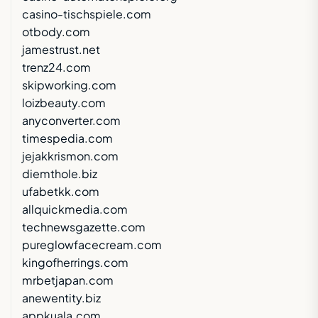
casino-tischspiele.com
otbody.com
jamestrust.net
trenz24.com
skipworking.com
loizbeauty.com
anyconverter.com
timespedia.com
jejakkrismon.com
diemthole.biz
ufabetkk.com
allquickmedia.com
technewsgazette.com
pureglowfacecream.com
kingofherrings.com
mrbetjapan.com
anewentity.biz
appkuala.com