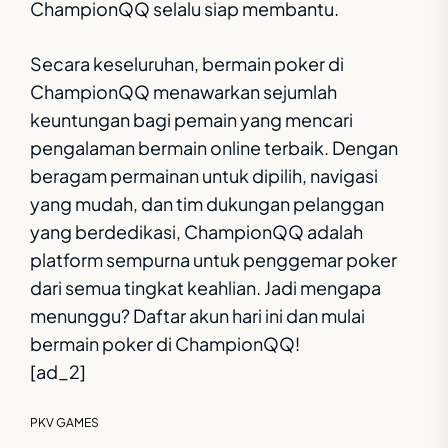
ChampionQQ selalu siap membantu.
Secara keseluruhan, bermain poker di
ChampionQQ menawarkan sejumlah
keuntungan bagi pemain yang mencari
pengalaman bermain online terbaik. Dengan
beragam permainan untuk dipilih, navigasi
yang mudah, dan tim dukungan pelanggan
yang berdedikasi, ChampionQQ adalah
platform sempurna untuk penggemar poker
dari semua tingkat keahlian. Jadi mengapa
menunggu? Daftar akun hari ini dan mulai
bermain poker di ChampionQQ!
[ad_2]
PKV GAMES