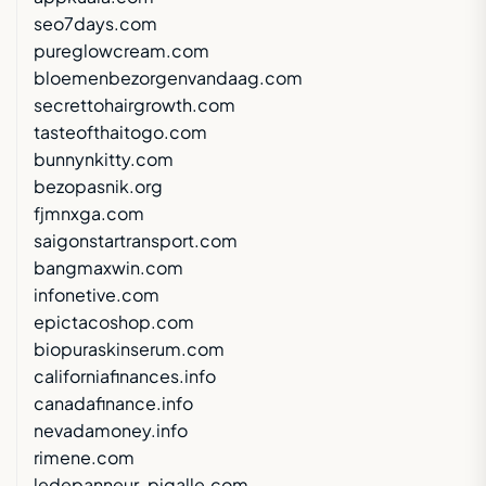
seo7days.com
pureglowcream.com
bloemenbezorgenvandaag.com
secrettohairgrowth.com
tasteofthaitogo.com
bunnynkitty.com
bezopasnik.org
fjmnxga.com
saigonstartransport.com
bangmaxwin.com
infonetive.com
epictacoshop.com
biopuraskinserum.com
californiafinances.info
canadafinance.info
nevadamoney.info
rimene.com
ledepanneur-pigalle.com