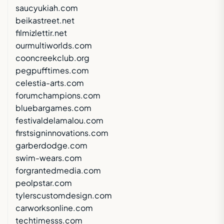
saucyukiah.com
beikastreet.net
filmizlettir.net
ourmultiworlds.com
cooncreekclub.org
pegpufftimes.com
celestia-arts.com
forumchampions.com
bluebargames.com
festivaldelamalou.com
firstsigninnovations.com
garberdodge.com
swim-wears.com
forgrantedmedia.com
peolpstar.com
tylerscustomdesign.com
carworksonline.com
techtimesss.com