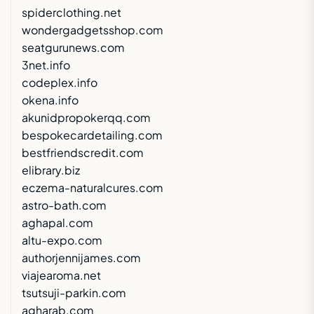
spiderclothing.net
wondergadgetsshop.com
seatgurunews.com
3net.info
codeplex.info
okena.info
akunidpropokerqq.com
bespokecardetailing.com
bestfriendscredit.com
elibrary.biz
eczema-naturalcures.com
astro-bath.com
aghapal.com
altu-expo.com
authorjennijames.com
viajearoma.net
tsutsuji-parkin.com
agharab.com