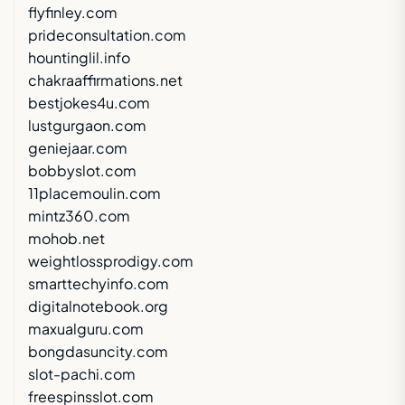
flyfinley.com
prideconsultation.com
hountinglil.info
chakraaffirmations.net
bestjokes4u.com
lustgurgaon.com
geniejaar.com
bobbyslot.com
11placemoulin.com
mintz360.com
mohob.net
weightlossprodigy.com
smarttechyinfo.com
digitalnotebook.org
maxualguru.com
bongdasuncity.com
slot-pachi.com
freespinsslot.com