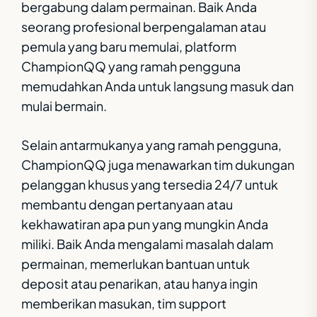
bergabung dalam permainan. Baik Anda
seorang profesional berpengalaman atau
pemula yang baru memulai, platform
ChampionQQ yang ramah pengguna
memudahkan Anda untuk langsung masuk dan
mulai bermain.
Selain antarmukanya yang ramah pengguna,
ChampionQQ juga menawarkan tim dukungan
pelanggan khusus yang tersedia 24/7 untuk
membantu dengan pertanyaan atau
kekhawatiran apa pun yang mungkin Anda
miliki. Baik Anda mengalami masalah dalam
permainan, memerlukan bantuan untuk
deposit atau penarikan, atau hanya ingin
memberikan masukan, tim support