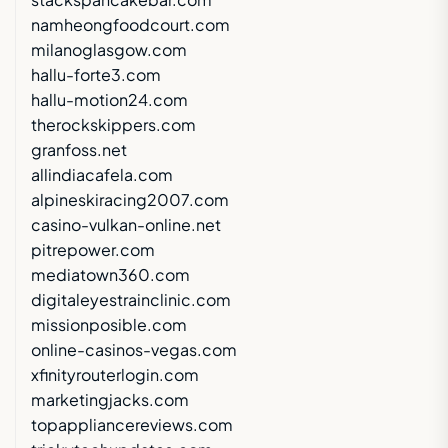
namheongfoodcourt.com
milanoglasgow.com
hallu-forte3.com
hallu-motion24.com
therockskippers.com
granfoss.net
allindiacafela.com
alpineskiracing2007.com
casino-vulkan-online.net
pitrepower.com
mediatown360.com
digitaleyestrainclinic.com
missionposible.com
online-casinos-vegas.com
xfinityrouterlogin.com
marketingjacks.com
topappliancereviews.com