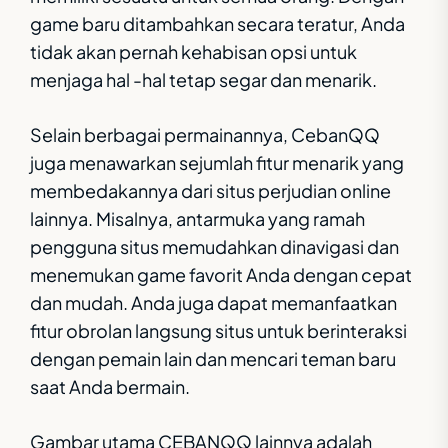
game baru ditambahkan secara teratur, Anda
tidak akan pernah kehabisan opsi untuk
menjaga hal -hal tetap segar dan menarik.
Selain berbagai permainannya, CebanQQ
juga menawarkan sejumlah fitur menarik yang
membedakannya dari situs perjudian online
lainnya. Misalnya, antarmuka yang ramah
pengguna situs memudahkan dinavigasi dan
menemukan game favorit Anda dengan cepat
dan mudah. Anda juga dapat memanfaatkan
fitur obrolan langsung situs untuk berinteraksi
dengan pemain lain dan mencari teman baru
saat Anda bermain.
Gambar utama CEBANQQ lainnya adalah