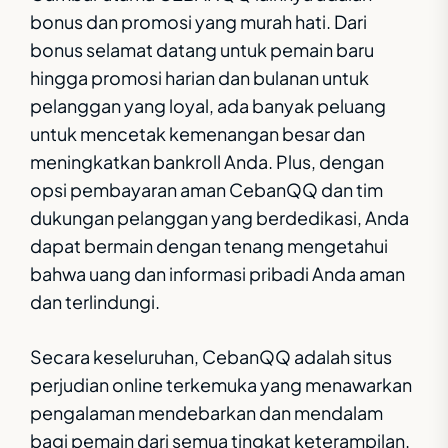
bonus dan promosi yang murah hati. Dari
bonus selamat datang untuk pemain baru
hingga promosi harian dan bulanan untuk
pelanggan yang loyal, ada banyak peluang
untuk mencetak kemenangan besar dan
meningkatkan bankroll Anda. Plus, dengan
opsi pembayaran aman CebanQQ dan tim
dukungan pelanggan yang berdedikasi, Anda
dapat bermain dengan tenang mengetahui
bahwa uang dan informasi pribadi Anda aman
dan terlindungi.
Secara keseluruhan, CebanQQ adalah situs
perjudian online terkemuka yang menawarkan
pengalaman mendebarkan dan mendalam
bagi pemain dari semua tingkat keterampilan.