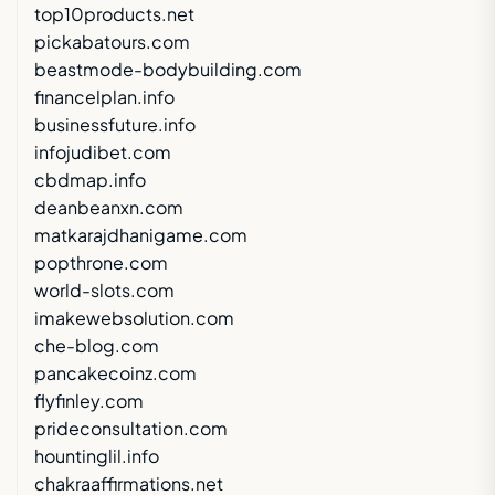
top10products.net
pickabatours.com
beastmode-bodybuilding.com
financelplan.info
businessfuture.info
infojudibet.com
cbdmap.info
deanbeanxn.com
matkarajdhanigame.com
popthrone.com
world-slots.com
imakewebsolution.com
che-blog.com
pancakecoinz.com
flyfinley.com
prideconsultation.com
hountinglil.info
chakraaffirmations.net