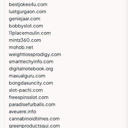
bestjokes4u.com
lustgurgaon.com
geniejaar.com
bobbyslot.com
11placemoulin.com
mintz360.com
mohob.net
weightlossprodigy.com
smarttechyinfo.com
digitalnotebook.org
maxualguru.com
bongdasuncity.com
slot-pachi.com
freespinsslot.com
paradisefurballs.com
aveuere.info
cannabinoidtimes.com
greenproductsgui.com