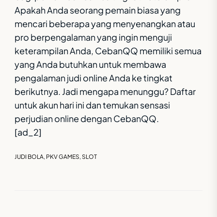
Apakah Anda seorang pemain biasa yang
mencari beberapa yang menyenangkan atau
pro berpengalaman yang ingin menguji
keterampilan Anda, CebanQQ memiliki semua
yang Anda butuhkan untuk membawa
pengalaman judi online Anda ke tingkat
berikutnya. Jadi mengapa menunggu? Daftar
untuk akun hari ini dan temukan sensasi
perjudian online dengan CebanQQ.
[ad_2]
JUDI BOLA
,
PKV GAMES
,
SLOT
Post