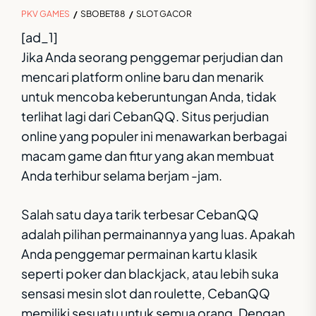
PKV GAMES
SBOBET88
SLOT GACOR
[ad_1]
Jika Anda seorang penggemar perjudian dan
mencari platform online baru dan menarik
untuk mencoba keberuntungan Anda, tidak
terlihat lagi dari CebanQQ. Situs perjudian
online yang populer ini menawarkan berbagai
macam game dan fitur yang akan membuat
Anda terhibur selama berjam -jam.
Salah satu daya tarik terbesar CebanQQ
adalah pilihan permainannya yang luas. Apakah
Anda penggemar permainan kartu klasik
seperti poker dan blackjack, atau lebih suka
sensasi mesin slot dan roulette, CebanQQ
memiliki sesuatu untuk semua orang. Dengan