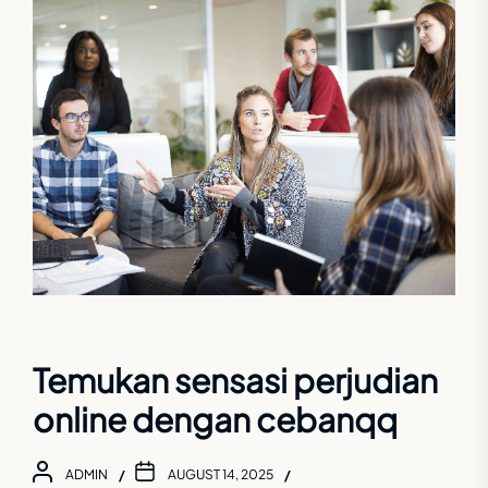
Temukan sensasi perjudian
online dengan cebanqq
ADMIN
AUGUST 14, 2025