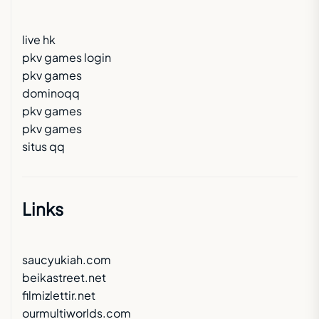
live hk
pkv games login
pkv games
dominoqq
pkv games
pkv games
situs qq
Links
saucyukiah.com
beikastreet.net
filmizlettir.net
ourmultiworlds.com