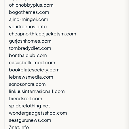
ohiohobbyplus.com
bogothemes.com
ajino-mingei.com
yourfreehost.info
cheapnorthfacejacketsm.com
gurjoshhomes.com
tombradydiet.com
bonthaiclub.com
casusbelli-mod.com
bookplatesociety.com
lebnewsmedia.com
sonosonora.com
linkuusinternasional1.com
friendsroll.com
spiderclothing.net
wondergadgetsshop.com
seatgurunews.com
3net.info