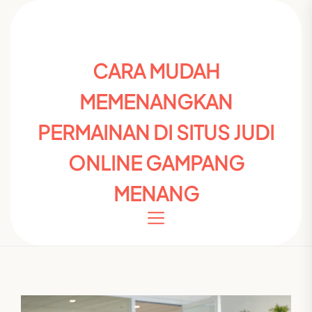
Skip
to
the
content
Cara
CARA MUDAH
Mudah
MEMENANGKAN
Memenangkan
Permainan
PERMAINAN DI SITUS JUDI
di
ONLINE GAMPANG
Situs
Judi
MENANG
Online
Gampang
Menang