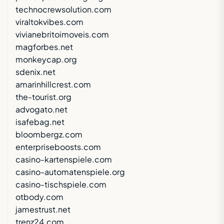
technocrewsolution.com
viraltokvibes.com
vivianebritoimoveis.com
magforbes.net
monkeycap.org
sdenix.net
amarinhillcrest.com
the-tourist.org
advogato.net
isafebag.net
bloombergz.com
enterpriseboosts.com
casino-kartenspiele.com
casino-automatenspiele.org
casino-tischspiele.com
otbody.com
jamestrust.net
trenz24.com