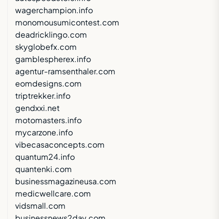
wagerchampion.info
monomousumicontest.com
deadricklingo.com
skyglobefx.com
gamblespherex.info
agentur-ramsenthaler.com
eomdesigns.com
triptrekker.info
gendxxi.net
motomasters.info
mycarzone.info
vibecasaconcepts.com
quantum24.info
quantenki.com
businessmagazineusa.com
medicwellcare.com
vidsmall.com
businessnews2day.com