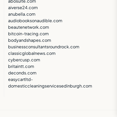
abosulte.com
aiverse24.com
anubella.com
audiobooksonaudible.com
beautenetwork.com
bitcoin-tracing.com
bodyandshapes.com
businessconsultantsroundrock.com
classicglobalnews.com
cybercusp.com
britaintt.com
deconds.com
easycartltd-
domesticcleaningservicesedinburgh.com