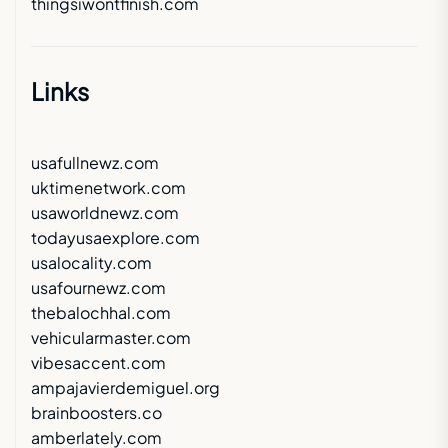
thingsiwontfinish.com
Links
usafullnewz.com
uktimenetwork.com
usaworldnewz.com
todayusaexplore.com
usalocality.com
usafournewz.com
thebalochhal.com
vehicularmaster.com
vibesaccent.com
ampajavierdemiguel.org
brainboosters.co
amberlately.com