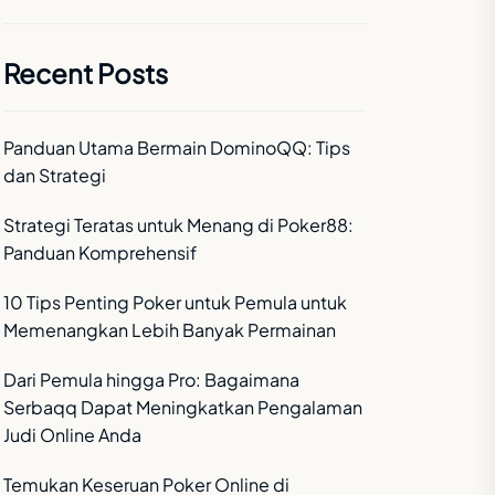
Recent Posts
Panduan Utama Bermain DominoQQ: Tips
dan Strategi
Strategi Teratas untuk Menang di Poker88:
Panduan Komprehensif
10 Tips Penting Poker untuk Pemula untuk
Memenangkan Lebih Banyak Permainan
Dari Pemula hingga Pro: Bagaimana
Serbaqq Dapat Meningkatkan Pengalaman
Judi Online Anda
Temukan Keseruan Poker Online di