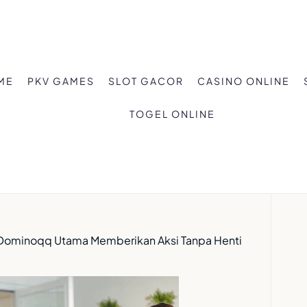
ME
PKV GAMES
SLOT GACOR
CASINO ONLINE
TOGEL ONLINE
 Dominoqq Utama Memberikan Aksi Tanpa Henti