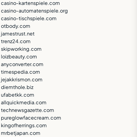
casino-kartenspiele.com
casino-automatenspiele.org
casino-tischspiele.com
otbody.com
jamestrust.net
trenz24.com
skipworking.com
loizbeauty.com
anyconverter.com
timespedia.com
jejakkrismon.com
diemthole.biz
ufabetkk.com
allquickmedia.com
technewsgazette.com
pureglowfacecream.com
kingofherrings.com
mrbetjapan.com