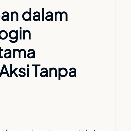
pan dalam
ogin
tama
Aksi Tanpa