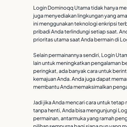
Login Dominoqq Utama tidak hanya men
juga menyediakan lingkungan yang aman
ini menggunakan teknologi enkripsi te
pribadi Anda terlindungi setiap saat. A
prioritas utama saat Anda bermain di 
Selain permainannya sendiri, Login Ut
lain untuk meningkatkan pengalaman be
peringkat, ada banyak cara untuk berin
kemajuan Anda. Anda juga dapat mema
membantu Anda memaksimalkan penga
Jadi jika Anda mencari cara untuk teta
tanpa henti, Anda bisa mengunjungi L
permainan, antarmuka yang ramah pengg
pilihan sempurna bagi siapa pun yang