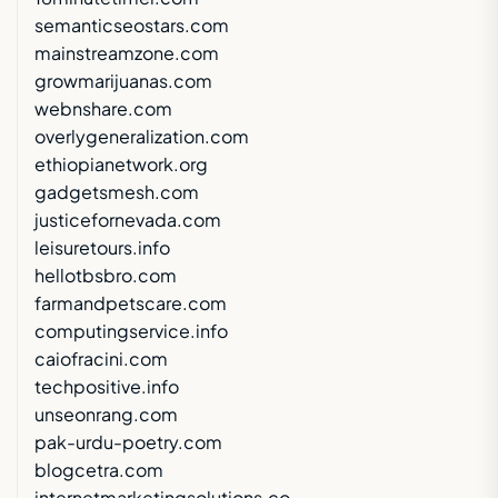
semanticseostars.com
mainstreamzone.com
growmarijuanas.com
webnshare.com
overlygeneralization.com
ethiopianetwork.org
gadgetsmesh.com
justicefornevada.com
leisuretours.info
hellotbsbro.com
farmandpetscare.com
computingservice.info
caiofracini.com
techpositive.info
unseonrang.com
pak-urdu-poetry.com
blogcetra.com
internetmarketingsolutions.co