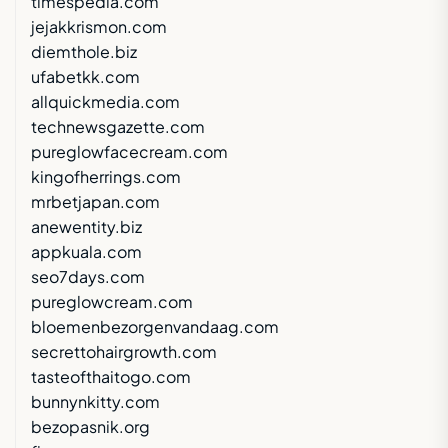
timespedia.com
jejakkrismon.com
diemthole.biz
ufabetkk.com
allquickmedia.com
technewsgazette.com
pureglowfacecream.com
kingofherrings.com
mrbetjapan.com
anewentity.biz
appkuala.com
seo7days.com
pureglowcream.com
bloemenbezorgenvandaag.com
secrettohairgrowth.com
tasteofthaitogo.com
bunnynkitty.com
bezopasnik.org