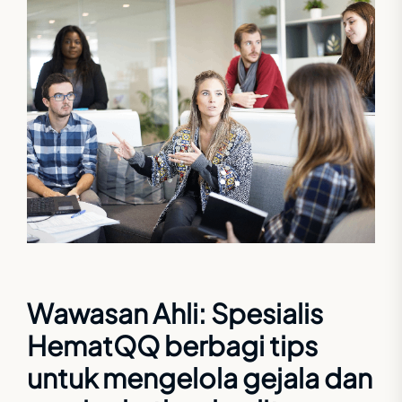
Wawasan Ahli: Spesialis
HematQQ berbagi tips
untuk mengelola gejala dan