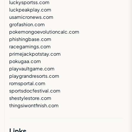
luckysportss.com
luckpeakplay.com
usamicronews.com
grofashion.com
pokemongoevolutioncalc.com
phishingbase.com
racegamings.com
primejackpotstay.com
pokugaa.com
playvaultgame.com
playgrandresorts.com
romsportal.com
sportsdocfestival.com
shestylestore.com
thingsiwontfinish.com
Links