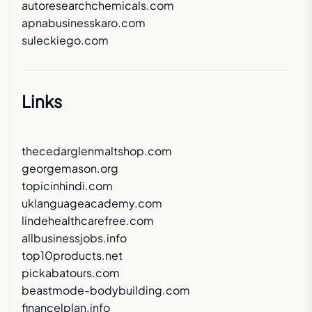
autoresearchchemicals.com
apnabusinesskaro.com
suleckiego.com
Links
thecedarglenmaltshop.com
georgemason.org
topicinhindi.com
uklanguageacademy.com
lindehealthcarefree.com
allbusinessjobs.info
top10products.net
pickabatours.com
beastmode-bodybuilding.com
financelplan.info