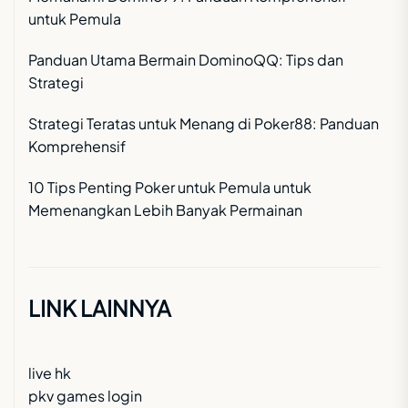
untuk Pemula
Panduan Utama Bermain DominoQQ: Tips dan
Strategi
Strategi Teratas untuk Menang di Poker88: Panduan
Komprehensif
10 Tips Penting Poker untuk Pemula untuk
Memenangkan Lebih Banyak Permainan
LINK LAINNYA
live hk
pkv games login