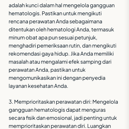
adalah kunci dalam hal mengelola gangguan
hematologis. Pastikan untuk mengikuti
rencana perawatan Anda sebagaimana
ditentukan oleh hematologi Anda, termasuk
minum obat apa pun sesuai petunjuk,
menghadiri pemeriksaan rutin, dan mengikuti
rekomendasi gaya hidup. Jika Anda memiliki
masalah atau mengalami efek samping dari
perawatan Anda, pastikan untuk
mengomunikasikan ini dengan penyedia
layanan kesehatan Anda.
3. Memprioritaskan perawatan diri: Mengelola
gangguan hematologis dapat menguras
secara fisik dan emosional, jadi penting untuk
memprioritaskan perawatan diri. Luangkan