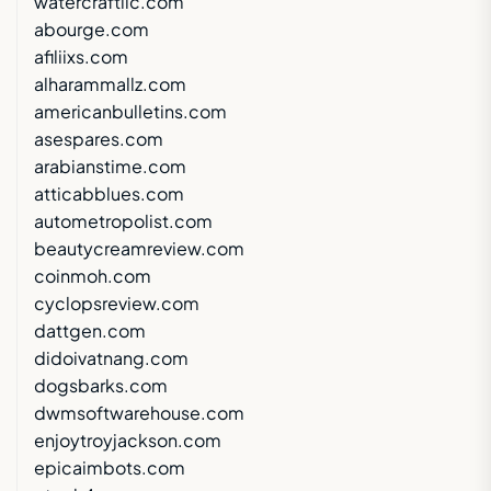
watercraftllc.com
abourge.com
afiliixs.com
alharammallz.com
americanbulletins.com
asespares.com
arabianstime.com
atticabblues.com
autometropolist.com
beautycreamreview.com
coinmoh.com
cyclopsreview.com
dattgen.com
didoivatnang.com
dogsbarks.com
dwmsoftwarehouse.com
enjoytroyjackson.com
epicaimbots.com