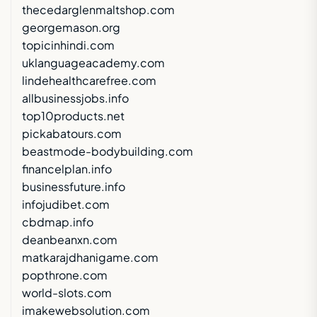
thecedarglenmaltshop.com
georgemason.org
topicinhindi.com
uklanguageacademy.com
lindehealthcarefree.com
allbusinessjobs.info
top10products.net
pickabatours.com
beastmode-bodybuilding.com
financelplan.info
businessfuture.info
infojudibet.com
cbdmap.info
deanbeanxn.com
matkarajdhanigame.com
popthrone.com
world-slots.com
imakewebsolution.com