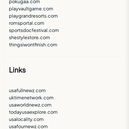
pokugaa.com
playvaultgame.com
playgrandresorts.com
romsportal.com
sportsdocfestival.com
shestylestore.com
thingsiwontfinish.com
Links
usafullnewz.com
uktimenetwork.com
usaworldnewz.com
todayusaexplore.com
usalocality.com
usafournewz.com