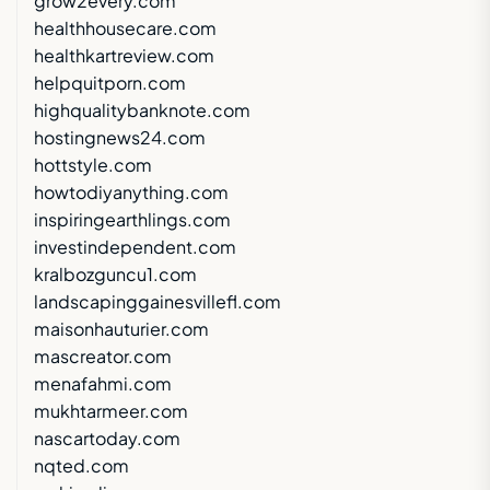
grow2every.com
healthhousecare.com
healthkartreview.com
helpquitporn.com
highqualitybanknote.com
hostingnews24.com
hottstyle.com
howtodiyanything.com
inspiringearthlings.com
investindependent.com
kralbozguncu1.com
landscapinggainesvillefl.com
maisonhauturier.com
mascreator.com
menafahmi.com
mukhtarmeer.com
nascartoday.com
nqted.com