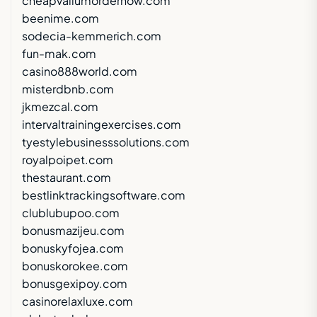
cheapvaliumordernow.com
beenime.com
sodecia-kemmerich.com
fun-mak.com
casino888world.com
misterdbnb.com
jkmezcal.com
intervaltrainingexercises.com
tyestylebusinesssolutions.com
royalpoipet.com
thestaurant.com
bestlinktrackingsoftware.com
clublubupoo.com
bonusmazijeu.com
bonuskyfojea.com
bonuskorokee.com
bonusgexipoy.com
casinorelaxluxe.com