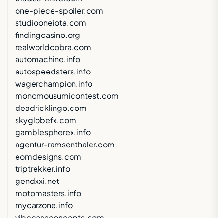
one-piece-spoiler.com
studiooneiota.com
findingcasino.org
realworldcobra.com
automachine.info
autospeedsters.info
wagerchampion.info
monomousumicontest.com
deadricklingo.com
skyglobefx.com
gamblespherex.info
agentur-ramsenthaler.com
eomdesigns.com
triptrekker.info
gendxxi.net
motomasters.info
mycarzone.info
vibecasaconcepts.com