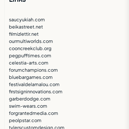
saucyukiah.com
beikastreet.net
filmizlettir.net
ourmultiworlds.com
cooncreekclub.org
pegpufftimes.com
celestia-arts.com
forumchampions.com
bluebargames.com
festivaldelamalou.com
firstsigninnovations.com
garberdodge.com
swim-wears.com
forgrantedmedia.com
peolpstar.com
tylerscustomdesign.com