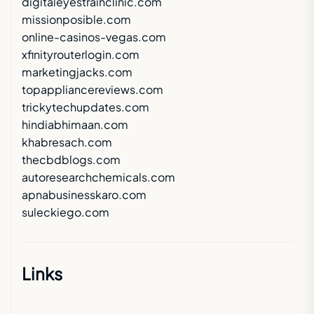
digitaleyestrainclinic.com
missionposible.com
online-casinos-vegas.com
xfinityrouterlogin.com
marketingjacks.com
topappliancereviews.com
trickytechupdates.com
hindiabhimaan.com
khabresach.com
thecbdblogs.com
autoresearchchemicals.com
apnabusinesskaro.com
suleckiego.com
Links