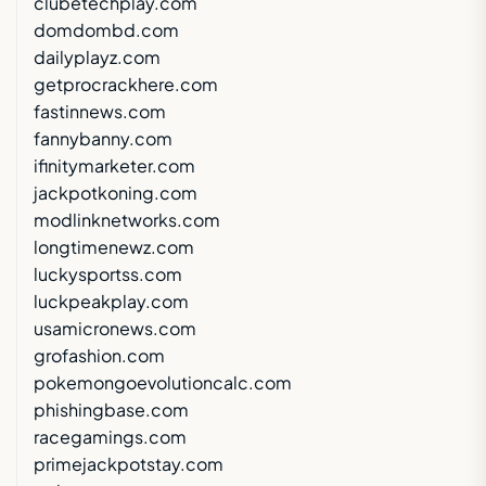
clubetechplay.com
domdombd.com
dailyplayz.com
getprocrackhere.com
fastinnews.com
fannybanny.com
ifinitymarketer.com
jackpotkoning.com
modlinknetworks.com
longtimenewz.com
luckysportss.com
luckpeakplay.com
usamicronews.com
grofashion.com
pokemongoevolutioncalc.com
phishingbase.com
racegamings.com
primejackpotstay.com