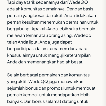
Tapi daya tarik sebenarnya dari WedeQQ
adalah komunitas pemainnya. Dengan basis
pemain yang besar dan aktif, Anda tidak akan
pernah kesulitan menemukan permainan untuk
bergabung. Apakah Anda lebih suka bermain
melawan teman atau orang asing, Wedeqq
telah Anda liput. Anda juga dapat
berpartisipasi dalam turnamen dan acara
khusus lainnya untuk menguji keterampilan
Anda dan memenangkan hadiah besar.
Selain berbagai permainan dan komunitas
yang aktif, WedeQQ juga menawarkan
sejumlah bonus dan promosi untuk membuat
pemain kembali untuk mendapatkan lebih
banyak. Dari bonus selamat datang untuk