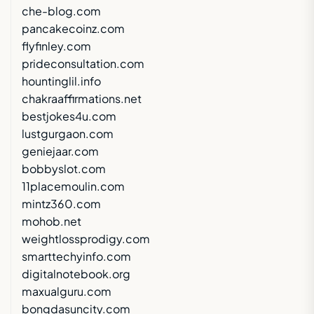
che-blog.com
pancakecoinz.com
flyfinley.com
prideconsultation.com
hountinglil.info
chakraaffirmations.net
bestjokes4u.com
lustgurgaon.com
geniejaar.com
bobbyslot.com
11placemoulin.com
mintz360.com
mohob.net
weightlossprodigy.com
smarttechyinfo.com
digitalnotebook.org
maxualguru.com
bongdasuncity.com