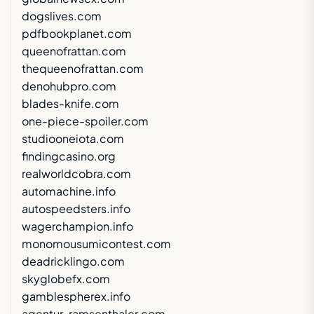
dogslives.com
pdfbookplanet.com
queenofrattan.com
thequeenofrattan.com
denohubpro.com
blades-knife.com
one-piece-spoiler.com
studiooneiota.com
findingcasino.org
realworldcobra.com
automachine.info
autospeedsters.info
wagerchampion.info
monomousumicontest.com
deadricklingo.com
skyglobefx.com
gamblespherex.info
agentur-ramsenthaler.com