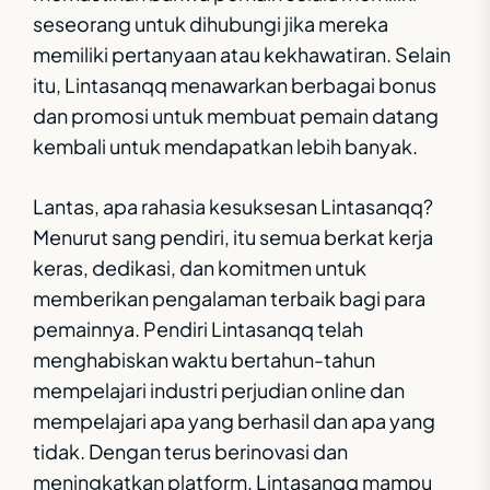
seseorang untuk dihubungi jika mereka
memiliki pertanyaan atau kekhawatiran. Selain
itu, Lintasanqq menawarkan berbagai bonus
dan promosi untuk membuat pemain datang
kembali untuk mendapatkan lebih banyak.
Lantas, apa rahasia kesuksesan Lintasanqq?
Menurut sang pendiri, itu semua berkat kerja
keras, dedikasi, dan komitmen untuk
memberikan pengalaman terbaik bagi para
pemainnya. Pendiri Lintasanqq telah
menghabiskan waktu bertahun-tahun
mempelajari industri perjudian online dan
mempelajari apa yang berhasil dan apa yang
tidak. Dengan terus berinovasi dan
meningkatkan platform, Lintasanqq mampu