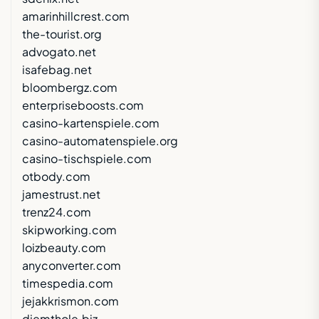
amarinhillcrest.com
the-tourist.org
advogato.net
isafebag.net
bloombergz.com
enterpriseboosts.com
casino-kartenspiele.com
casino-automatenspiele.org
casino-tischspiele.com
otbody.com
jamestrust.net
trenz24.com
skipworking.com
loizbeauty.com
anyconverter.com
timespedia.com
jejakkrismon.com
diemthole.biz