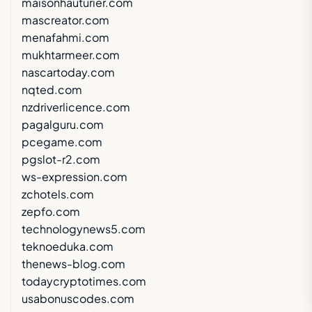
maisonhauturier.com
mascreator.com
menafahmi.com
mukhtarmeer.com
nascartoday.com
nqted.com
nzdriverlicence.com
pagalguru.com
pcegame.com
pgslot-r2.com
ws-expression.com
zchotels.com
zepfo.com
technologynews5.com
teknoeduka.com
thenews-blog.com
todaycryptotimes.com
usabonuscodes.com