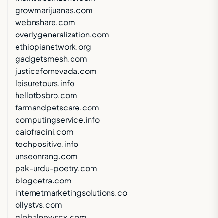
growmarijuanas.com
webnshare.com
overlygeneralization.com
ethiopianetwork.org
gadgetsmesh.com
justicefornevada.com
leisuretours.info
hellotbsbro.com
farmandpetscare.com
computingservice.info
caiofracini.com
techpositive.info
unseonrang.com
pak-urdu-poetry.com
blogcetra.com
internetmarketingsolutions.co
ollystvs.com
globalnewscx.com