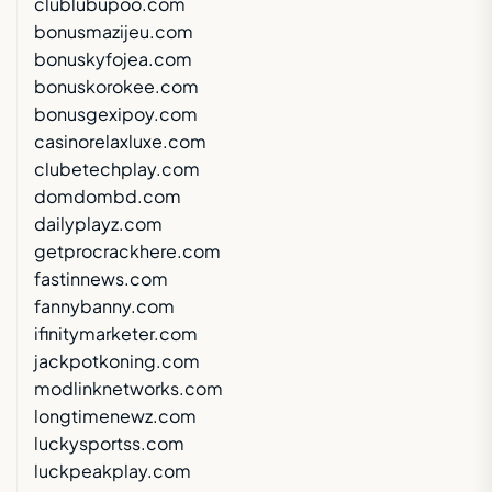
clublubupoo.com
bonusmazijeu.com
bonuskyfojea.com
bonuskorokee.com
bonusgexipoy.com
casinorelaxluxe.com
clubetechplay.com
domdombd.com
dailyplayz.com
getprocrackhere.com
fastinnews.com
fannybanny.com
ifinitymarketer.com
jackpotkoning.com
modlinknetworks.com
longtimenewz.com
luckysportss.com
luckpeakplay.com