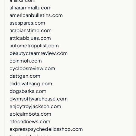
alharammallz.com
americanbulletins.com
asespares.com
arabianstime.com
atticabblues.com
autometropolist.com
beautycreamreview.com
coinmoh.com
cyclopsreview.com
dattgen.com
didoivatnang.com
dogsbarks.com
dwmsoftwarehouse.com
enjoytroyjackson.com
epicaimbots.com
etech4news.com
expresspsychedelicsshop.com