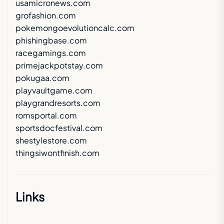
usamicronews.com
grofashion.com
pokemongoevolutioncalc.com
phishingbase.com
racegamings.com
primejackpotstay.com
pokugaa.com
playvaultgame.com
playgrandresorts.com
romsportal.com
sportsdocfestival.com
shestylestore.com
thingsiwontfinish.com
Links