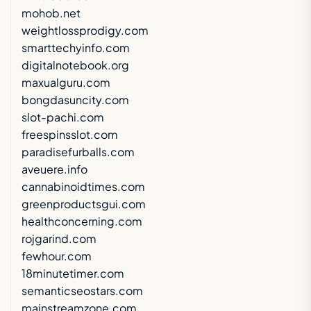
mohob.net
weightlossprodigy.com
smarttechyinfo.com
digitalnotebook.org
maxualguru.com
bongdasuncity.com
slot-pachi.com
freespinsslot.com
paradisefurballs.com
aveuere.info
cannabinoidtimes.com
greenproductsgui.com
healthconcerning.com
rojgarind.com
fewhour.com
18minutetimer.com
semanticseostars.com
mainstreamzone.com