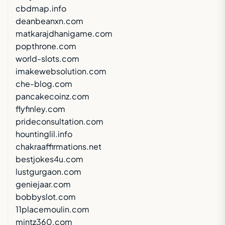
cbdmap.info
deanbeanxn.com
matkarajdhanigame.com
popthrone.com
world-slots.com
imakewebsolution.com
che-blog.com
pancakecoinz.com
flyfinley.com
prideconsultation.com
hountinglil.info
chakraaffirmations.net
bestjokes4u.com
lustgurgaon.com
geniejaar.com
bobbyslot.com
11placemoulin.com
mintz360.com