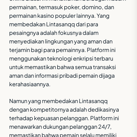
permainan, termasuk poker, domino, dan
permainan kasino populer lainnya. Yang
membedakan Lintasanqq dari para
pesaingnya adalah fokusnya dalam
menyediakan lingkungan yang aman dan
terjamin bagi para pemainnya. Platform ini
menggunakan teknologi enkripsi terbaru
untuk memastikan bahwa semua transaksi
aman dan informasi pribadi pemain dijaga
kerahasiaannya.
Namun yang membedakan Lintasanqq
dengan kompetitornya adalah dedikasinya
terhadap kepuasan pelanggan. Platform ini
menawarkan dukungan pelanggan 24/7,
memastikan bahwa pemain selalu memiliki