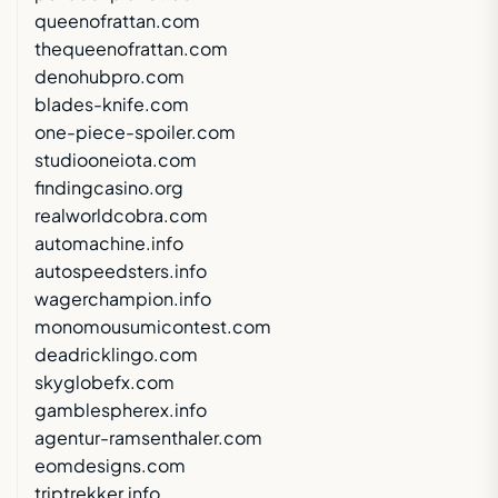
queenofrattan.com
thequeenofrattan.com
denohubpro.com
blades-knife.com
one-piece-spoiler.com
studiooneiota.com
findingcasino.org
realworldcobra.com
automachine.info
autospeedsters.info
wagerchampion.info
monomousumicontest.com
deadricklingo.com
skyglobefx.com
gamblespherex.info
agentur-ramsenthaler.com
eomdesigns.com
triptrekker.info