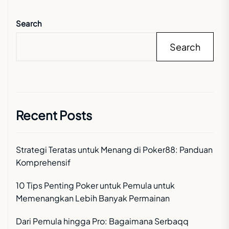
Search
Search
Recent Posts
Strategi Teratas untuk Menang di Poker88: Panduan
Komprehensif
10 Tips Penting Poker untuk Pemula untuk
Memenangkan Lebih Banyak Permainan
Dari Pemula hingga Pro: Bagaimana Serbaqq