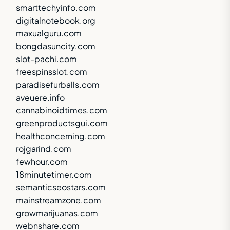
smarttechyinfo.com
digitalnotebook.org
maxualguru.com
bongdasuncity.com
slot-pachi.com
freespinsslot.com
paradisefurballs.com
aveuere.info
cannabinoidtimes.com
greenproductsgui.com
healthconcerning.com
rojgarind.com
fewhour.com
18minutetimer.com
semanticseostars.com
mainstreamzone.com
growmarijuanas.com
webnshare.com