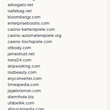
advogato.net
isafebag.net
bloombergz.com
enterpriseboosts.com
casino-kartenspiele.com
casino-automatenspiele.org
casino-tischspiele.com
otbody.com
jamestrust.net
trenz24.com
skipworking.com
loizbeauty.com
anyconverter.com
timespedia.com
jejakkrismon.com
diemthole.biz
ufabetkk.com
allquickmedia.com