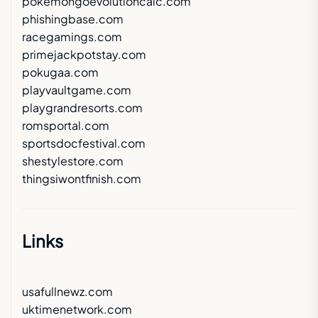
pokemongoevolutioncalc.com
phishingbase.com
racegamings.com
primejackpotstay.com
pokugaa.com
playvaultgame.com
playgrandresorts.com
romsportal.com
sportsdocfestival.com
shestylestore.com
thingsiwontfinish.com
Links
usafullnewz.com
uktimenetwork.com