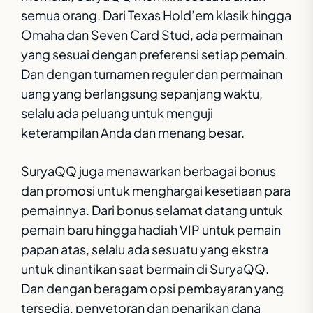
semua orang. Dari Texas Hold’em klasik hingga
Omaha dan Seven Card Stud, ada permainan
yang sesuai dengan preferensi setiap pemain.
Dan dengan turnamen reguler dan permainan
uang yang berlangsung sepanjang waktu,
selalu ada peluang untuk menguji
keterampilan Anda dan menang besar.
SuryaQQ juga menawarkan berbagai bonus
dan promosi untuk menghargai kesetiaan para
pemainnya. Dari bonus selamat datang untuk
pemain baru hingga hadiah VIP untuk pemain
papan atas, selalu ada sesuatu yang ekstra
untuk dinantikan saat bermain di SuryaQQ.
Dan dengan beragam opsi pembayaran yang
tersedia, penyetoran dan penarikan dana