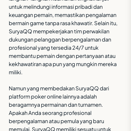
untuk melindungi informasi pribadi dan
keuangan pemain, memastikan pengalaman
bermain game tanpa rasa khawatir. Selain itu,
SuryaQQ mempekerjakan tim perwakilan
dukungan pelanggan berpengalaman dan
profesional yang tersedia 24/7 untuk
membantu pemain dengan pertanyaan atau
kekhawatiran apa pun yang mungkin mereka
miliki.
Namun yang membedakan SuryaQQ dari
platform poker online lainnya adalah
beragamnya permainan dan turnamen.
Apakah Anda seorang profesional
berpengalaman atau pemula yang baru
memulai, SuryaQQ memiliki sesuatu untuk