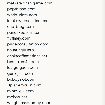
matkarajdhanigame.com
popthrone.com
world-slots.com
imakewebsolution.com
che-blog.com
pancakecoinz.com
flyfinley.com
prideconsultation.com
hountinglil.info
chakraaffirmations.net
bestjokes4u.com
lustgurgaon.com
geniejaar.com
bobbyslot.com
11placemoulin.com
mintz360.com
mohob.net
weightlossprodigy.com