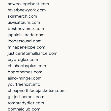
newcollegebeat.com
reverbnewyork.com
skinmerch.com
usvisaforum.com
bestmovierulz.com
jagalchi-trade.com
loopersound.com
minapenelope.com
justicereformalliance.com
cryptoglax.com
ohiohobbyplus.com
bogothemes.com
ajino-mingei.com
yourfreehost.info
cheapnorthfacejacketsm.com
gurjoshhomes.com
tombradydiet.com
bonthaiclub.com