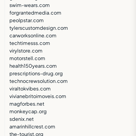
swim-wears.com
forgrantedmedia.com
peolpstar.com
tylerscustomdesign.com
carworksonline.com
techtimesss.com
virylstore.com
motorstell.com
health150years.com
prescriptions-drug.org
technocrewsolution.com
viraltokvibes.com
vivianebritoimoveis.com
magforbes.net
monkeycap.org
sdenix.net
amarinhillcrest.com
the-tourist.org