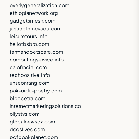
overlygeneralization.com
ethiopianetwork.org
gadgetsmesh.com
justicefornevada.com
leisuretours.info
hellotbsbro.com
farmandpetscare.com
computingservice.info
caiofracini.com
techpositive.info
unseonrang.com
pak-urdu-poetry.com
blogcetra.com
internetmarketingsolutions.co
ollystvs.com
globalnewscx.com
dogslives.com
pdfbookplanet.com